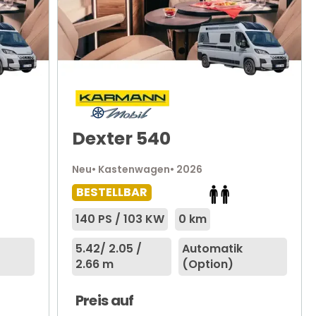
Dexter 540
Neu
• Kastenwagen
• 2026
BESTELLBAR
140 PS / 103 KW
0 km
5.42
/ 2.05 /
Automatik
2.66 m
(Option)
Preis auf