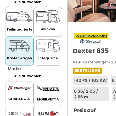
Alle auswählen
Alkoven
Teilintegrierte
Dexter 635
Kastenwagen
Integrierte
Neu
• Kastenwagen
• 2
Marke
BESTELLBAR
Alle auswählen
140 PS / 103 KW
0
6.36
/ 2.05 /
A
2.66 m
(
CHALLENGER
MOBILVETTA
Preis auf