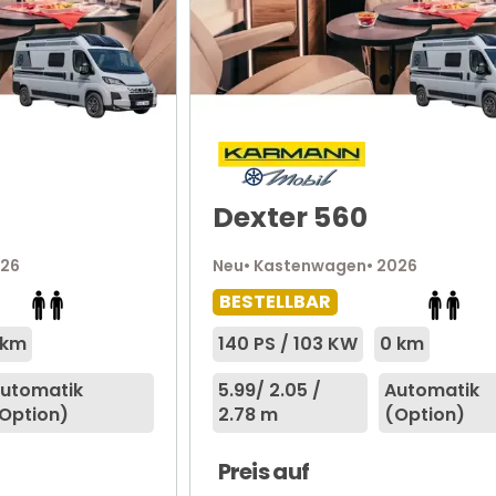
Dexter 560
026
Neu
• Kastenwagen
• 2026
BESTELLBAR
 km
140 PS / 103 KW
0 km
utomatik
5.99
/ 2.05 /
Automatik
Option)
2.78 m
(Option)
Preis auf