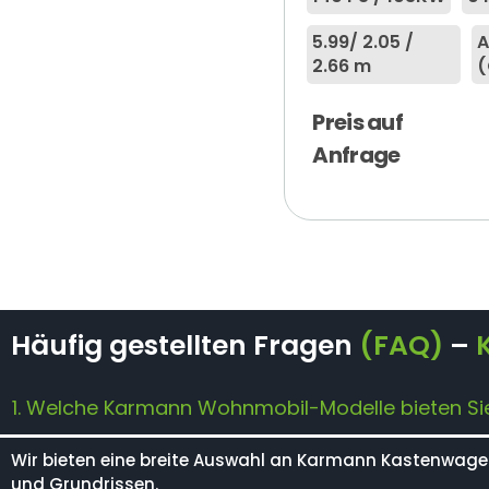
5.99
/ 2.05 /
A
2.66 m
(
Preis auf
Anfrage
Häufig gestellten Fragen
(FAQ)
–
1. Welche Karmann Wohnmobil-Modelle bieten Si
Wir bieten eine breite Auswahl an Karmann Kastenwag
und Grundrissen.