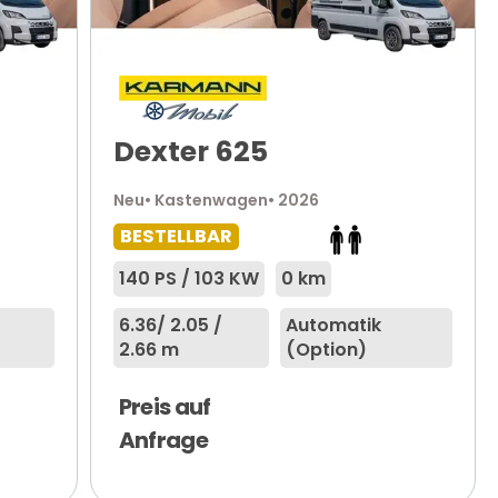
Dexter 625
Neu
• Kastenwagen
• 2026
BESTELLBAR
140 PS / 103 KW
0 km
6.36
/ 2.05 /
Automatik
2.66 m
(Option)
Preis auf
Anfrage