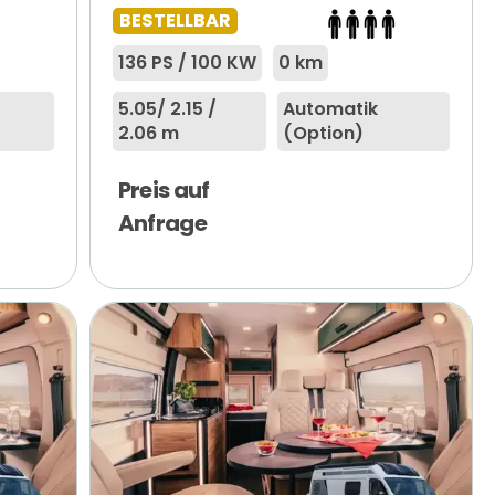
BESTELLBAR
136 PS / 100 KW
0 km
5.05
/ 2.15 /
Automatik
2.06 m
(Option)
Preis auf
Anfrage