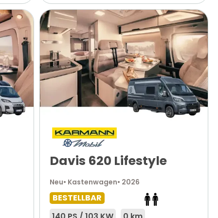
Davis 620 Lifestyle
Neu
• Kastenwagen
• 2026
BESTELLBAR
140 PS / 103 KW
0 km