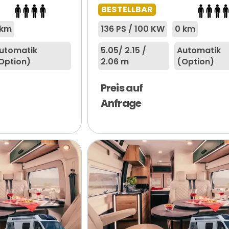
BESTELLBAR
 km
136 PS / 100 KW
0 km
utomatik
5.05
/ 2.15 /
Automatik
Option)
2.06 m
(Option)
Preis auf
Anfrage