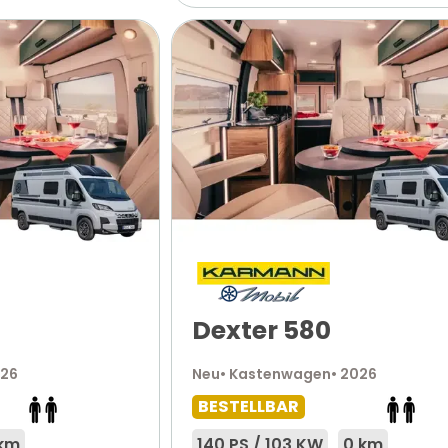
Dexter 580
026
Neu
• Kastenwagen
• 2026
BESTELLBAR
 km
140 PS / 103 KW
0 km