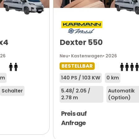
x4
Dexter 550
026
Neu
• Kastenwagen
• 2026
BESTELLBAR
km
140 PS / 103 KW
0 km
Schalter
5.48
/ 2.05 /
Automatik
2.78 m
(Option)
Preis auf
Anfrage