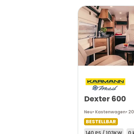
Dexter 600
Neu
• Kastenwagen
• 2
BESTELLBAR
140 PS / 103KW
0