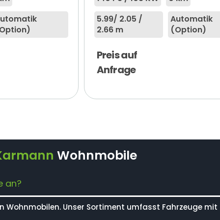
utomatik
5.99
/ 2.05 /
Automatik
Option)
2.66 m
(Option)
Preis auf
Anfrage
Karmann
Wohnmobile
e an?
en Wohnmobilen. Unser Sortiment umfasst Fahrzeuge mit