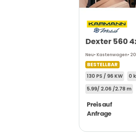
Dexter 560 4
Neu
• Kastenwagen
• 2
BESTELLBAR
130 PS / 96 KW
0 
5.99
/ 2.06 /
2.78 m
Preis auf
Anfrage