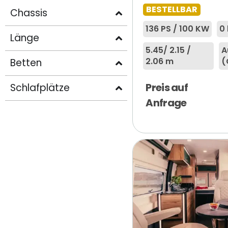
BESTELLBAR
Chassis
136 PS / 100 KW
0
Länge
5.45
/ 2.15 /
A
2.06 m
(
Betten
Preis auf
Schlafplätze
Anfrage