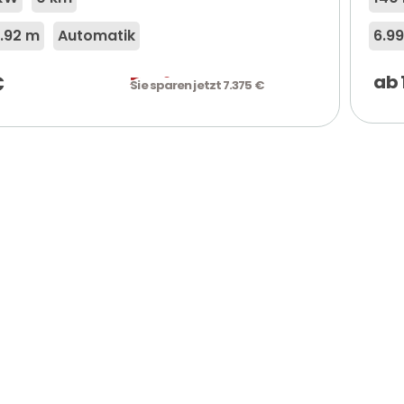
.92 m
Automatik
6.9
€
ab
77.265
€
Sie sparen jetzt 7.375 €