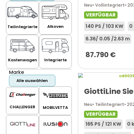
Neu
• Vollintegriert
• 2
VERFÜGBAR
140 PS / 103 KW
0
Alkoven
Teilintegrierte
6.36
/ 0.05 /
2.63 m
87.790
€
Kastenwagen
Integrierte
Marke
Alle auswählen
GiottiLine Si
Neu
• Teilintegriert
• 20
CHALLENGER
MOBILVETTA
VERFÜGBAR
165 PS / 121 KW
0 