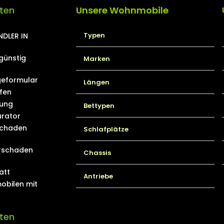
iten
Unsere Wohnmobile
Typen
DLER IN
günstig
Marken
eformular
Längen
fen
ung
Bettypen
rator
schaden
Schlafplätze
rschaden
Chassis
att
Antriebe
obilen mit
iten