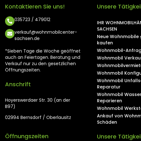
Kontaktieren Sie uns!
Unsere Tätigke
035723 / 479012
IHR WOHNMOBILHÄN
SACHSEN
verkauf@wohnmobilcenter-
Neue Wohnmobile 
sachsen.de
kaufen
Wohnmobil-Anfrag
*Sieben Tage die Woche geöffnet
auch an Feiertagen. Beratung und
Wohnmobil Verkau
Verkauf nur zu den gesetzlichen
Wohnmobilvermiet
Öffnungszeiten.
Wohnmobil Konfigu
Wohnmobil Unfall
Anschrift
Reparatur
Wohnmobil Wasse
Hoyerswerdaer Str. 30 (an der
Reparieren
B97)
Wohnmobil Werkst
Ankauf von Wohnm
02994 Bernsdorf / Oberlausitz
Schäden
Öffnungszeiten
Unsere Tätigke