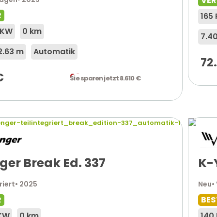
VE
R
165 
2 KW
0 km
7.4
2.63 m
Automatik
72
€
93.210
€
Sie sparen jetzt 8.610 €
ger Break Ed. 337
K-
riert
• 2025
Neu
•
R
BES
 KW
0 km
140 