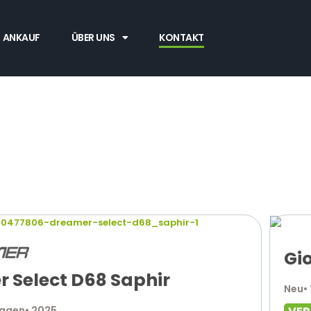
ANKAUF
ÜBER UNS
KONTAKT
Gio
 Select D68 Saphir
Neu
•
wagen
• 2025