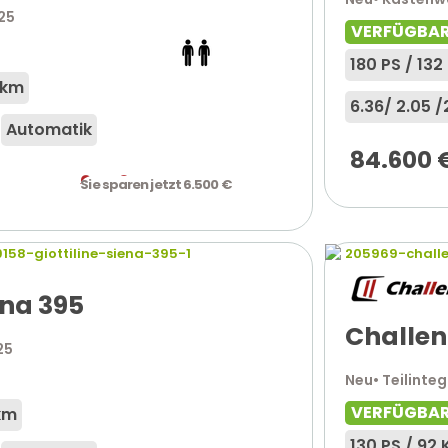
025
VERFÜGBA
180 PS / 13
 km
6.36
/ 2.05 /
Automatik
84.600
94.290
€
Sie sparen jetzt 6.500 €
ena 395
Challen
25
Neu
• Teilinteg
VERFÜGBA
km
130 PS / 92