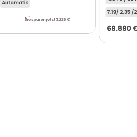
Automatik
7.19
/ 2.35 /
2
76.010
€
Sie sparen jetzt 3.225 €
69.890