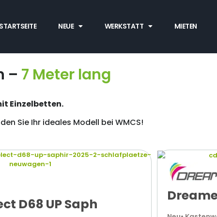
STARTSEITE
NEUE
WERKSTATT
MIETEN
n –
7 Meter lang
t Einzelbetten.
nden Sie Ihr ideales Modell bei WMCS!
Dreamer
ect D68 UP Saph
Neu
• Kasten