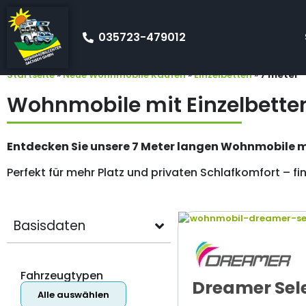
035723-479012
Startseite
»
Neue Wohnmobile Kaufen
»
Einzelbetten
»
7 meter
Wohnmobile mit Einzelbette
Entdecken Sie unsere 7 Meter langen Wohnmobile mi
Perfekt für mehr Platz und privaten Schlafkomfort – fi
Basisdaten
Fahrzeugtypen
Dreamer Sel
Alle auswählen