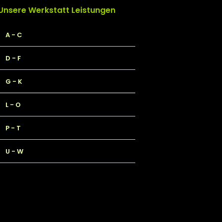
Unsere Werkstatt Leistungen
A - C
D - F
G - K
L - O
P - T
U - W