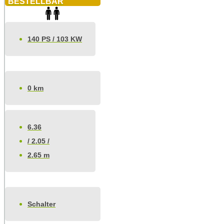
BESTELLBAR
140 PS / 103 KW
0 km
6.36
/ 2.05 /
2.65 m
Schalter