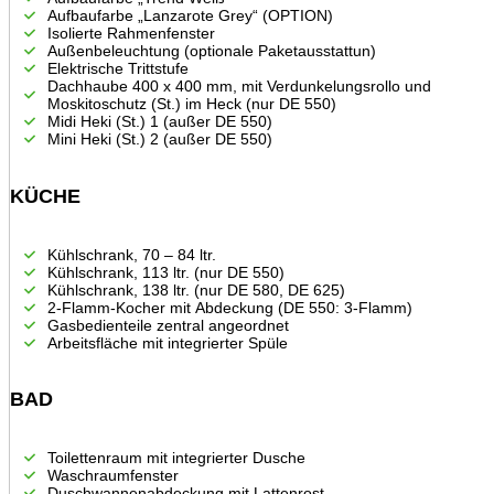
Aufbaufarbe „Lanzarote Grey“ (OPTION)
Isolierte Rahmenfenster
Außenbeleuchtung (optionale Paketausstattun)
Elektrische Trittstufe
Dachhaube 400 x 400 mm, mit Verdunkelungsrollo und
Moskitoschutz (St.) im Heck (nur DE 550)
Midi Heki (St.) 1 (außer DE 550)
Mini Heki (St.) 2 (außer DE 550)
KÜCHE
Kühlschrank, 70 – 84 ltr.
Kühlschrank, 113 ltr. (nur DE 550)
Kühlschrank, 138 ltr. (nur DE 580, DE 625)
2-Flamm-Kocher mit Abdeckung (DE 550: 3-Flamm)
Gasbedienteile zentral angeordnet
Arbeitsfläche mit integrierter Spüle
BAD
Toilettenraum mit integrierter Dusche
Waschraumfenster
Duschwannenabdeckung mit Lattenrost