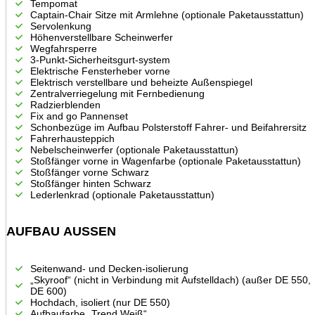
Tempomat
Captain-Chair Sitze mit Armlehne (optionale Paketausstattun)
Servolenkung
Höhenverstellbare Scheinwerfer
Wegfahrsperre
3-Punkt-Sicherheitsgurt-system
Elektrische Fensterheber vorne
Elektrisch verstellbare und beheizte Außenspiegel
Zentralverriegelung mit Fernbedienung
Radzierblenden
Fix and go Pannenset
Schonbezüge im Aufbau Polsterstoff Fahrer- und Beifahrersitz
Fahrerhausteppich
Nebelscheinwerfer (optionale Paketausstattun)
Stoßfänger vorne in Wagenfarbe (optionale Paketausstattun)
Stoßfänger vorne Schwarz
Stoßfänger hinten Schwarz
Lederlenkrad (optionale Paketausstattun)
AUFBAU AUSSEN
Seitenwand- und Decken-isolierung
„Skyroof“ (nicht in Verbindung mit Aufstelldach) (außer DE 550,
DE 600)
Hochdach, isoliert (nur DE 550)
Aufbaufarbe „Trend Weiß“