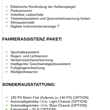
Elektrische Rückholung der Außenspiegel
Parksensoren
Induktive Ladeschale
Totwinkelassistent und Querverkehrwarnung hinten
Klimaautomatik
Digitale Instrumentenanzeige 7“
FAHRERASSISTENZ PAKET:
Spurhalteassistent
Regen- und Lichtsensor
Verkehrszeichenerkennung
Intelligenter Geschwindigkeitsassistent
Fußgängererkennung
Müdigkeitswarner
SONDERAUSSTATTUNG:
180 PS Motor Fiat (Aufpreis zu 140 PS) (OPTION)
Automatikgetriebe i.V.m. Light-Chassis (OPTION)
Automatikgetriebe i.V.m. Maxi-Chassis (OPTION)
Fahrgestell – 35 H (OPTION)