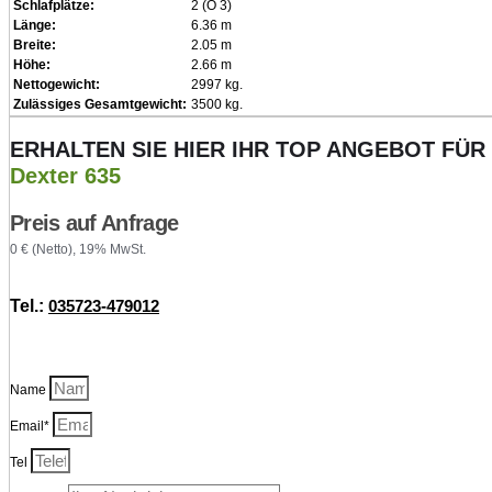
Schlafplätze:
2 (О 3)
Länge:
6.36 m
Breite:
2.05 m
Höhe:
2.66 m
Nettogewicht:
2997 kg.
Zulässiges Gesamtgewicht:
3500 kg.
ERHALTEN SIE HIER IHR TOP ANGEBOT FÜR
Dexter 635
Preis auf Anfrage
0 € (Netto), 19% MwSt.
Tel.:
035723-479012
Name
Email*
Tel