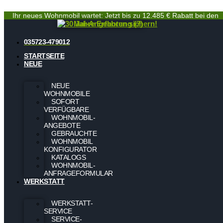
Ihr neues Wohnmobil wartet: Jetzt bis zu 12.485 € Rabatt bei den
Mai-Angeboten sichern!
035723-479012
STARTSEITE
NEUE
NEUE
WOHNMOBILE
SOFORT
VERFÜGBARE
WOHNMOBIL-
ANGEBOTE
GEBRAUCHTE
WOHNMOBIL
KONFIGURATOR
KATALOGS
WOHNMOBIL-
ANFRAGEFORMULAR
WERKSTATT
WERKSTATT-
SERVICE
SERVICE-