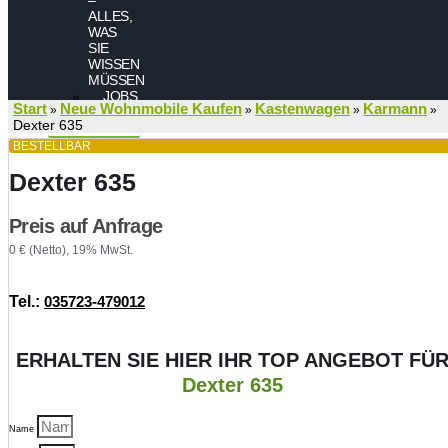
ALLES,
WAS
SIE
WISSEN
MÜSSEN
JOBS
Start
Neue Wohnmobile Kaufen
Kastenwagen
Karmann
»
»
»
»
KONTAKT
Dexter 635
BESTELLBAR
Dexter 635
Preis auf Anfrage
0 € (Netto), 19% MwSt.
Tel.:
035723-479012
ERHALTEN SIE HIER IHR TOP ANGEBOT FÜ
Dexter 635
Name