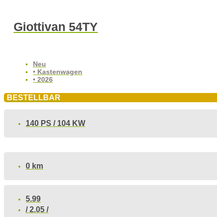
Giottivan 54TY
Neu
• Kastenwagen
• 2026
BESTELLBAR
140 PS / 104 KW
0 km
5.99
/ 2.05 /