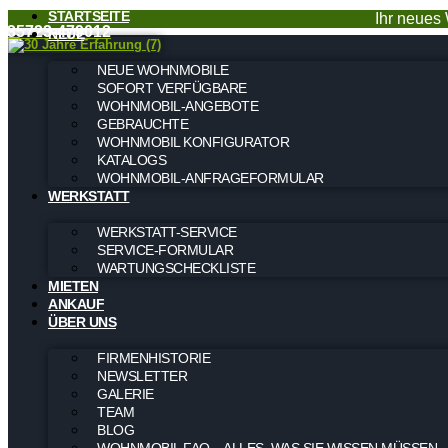
STARTSEITE
Ihr neues 
035723-479012
NEUE
NEUE WOHNMOBILE
SOFORT VERFÜGBARE
WOHNMOBIL-ANGEBOTE
GEBRAUCHTE
WOHNMOBIL KONFIGURATOR
KATALOGS
WOHNMOBIL-ANFRAGEFORMULAR
WERKSTATT
WERKSTATT-SERVICE
SERVICE-FORMULAR
WARTUNGSCHECKLISTE
MIETEN
ANKAUF
ÜBER UNS
FIRMENHISTORIE
NEWSLETTER
GALERIE
TEAM
BLOG
WOHNMOBIL FAQ – ALLES, WAS SIE WISSEN MÜSSEN