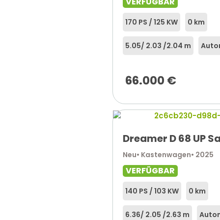
VERFÜGBAR
170 PS / 125 KW
0 km
5.05
/ 2.03 /
2.04 m
Auto
66.000
€
Dreamer D 68 UP Sa
Neu
• Kastenwagen
• 2025
VERFÜGBAR
140 PS / 103 KW
0 km
6.36
/ 2.05 /
2.63 m
Auto