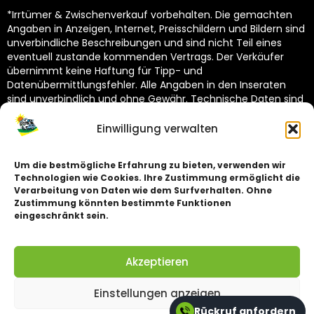
*Irrtümer & Zwischenverkauf vorbehalten. Die gemachten
Angaben in Anzeigen, Internet, Preisschildern und Bildern sind
unverbindliche Beschreibungen und sind nicht Teil eines
eventuell zustande kommenden Vertrags. Der Verkäufer
übernimmt keine Haftung für Tipp- und
Datenübermittlungsfehler. Alle Angaben in den Inseraten
sind unverbindlich und ohne Gewähr. Technische Daten sind
vom Hersteller übernommen und unterliegen Toleranzen
(siehe Technische Kataloge des Herstellers). Dekoration
Einwilligung verwalten
nicht im Lieferumfang.
Um die bestmögliche Erfahrung zu bieten, verwenden wir
Technologien wie Cookies. Ihre Zustimmung ermöglicht die
Impressum
Verarbeitung von Daten wie dem Surfverhalten. Ohne
Zustimmung könnten bestimmte Funktionen
Datenschutz
eingeschränkt sein.
Akzeptieren
©
2026
Wohnmobilcenter Sachsen GmbH. Alle Rechte vorbehalten.
Einstellungen anzeigen
Rückruf anfordern