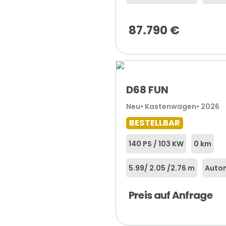
87.790
€
D68 FUN
Neu
• Kastenwagen
• 2026
BESTELLBAR
140 PS / 103 KW
0 km
5.99
/ 2.05 /
2.76 m
Autom
Preis auf Anfrage