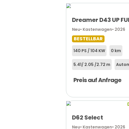
Dreamer D43 UP FU
Neu
• Kastenwagen
• 2026
BESTELLBAR
140 PS / 104 KW
0 km
5.41
/ 2.05 /
2.72 m
Autom
Preis auf Anfrage
D62 Select
Neu
• Kastenwagen
• 2026