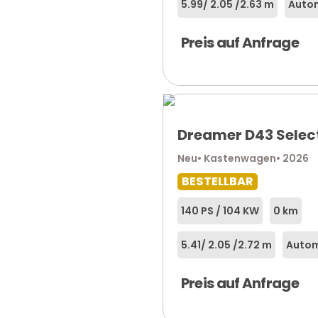
5.99
/ 2.05 /
2.63 m
Autom
Preis auf Anfrage
Dreamer D43 Selec
Neu
• Kastenwagen
• 2026
BESTELLBAR
140 PS / 104 KW
0 km
5.41
/ 2.05 /
2.72 m
Autom
Preis auf Anfrage