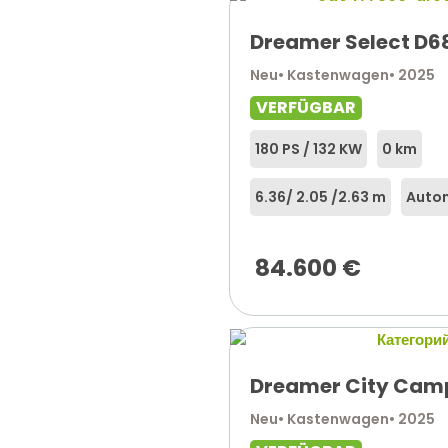
Dreamer Select D6
Neu
• Kastenwagen
• 2025
VERFÜGBAR
180 PS / 132 KW
0 km
6.36
/ 2.05 /
2.63 m
Auto
84.600
€
Dreamer City Cam
Neu
• Kastenwagen
• 2025