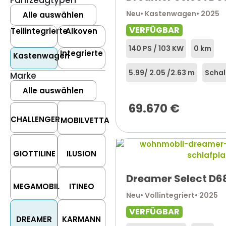
Fahrzeugtypen
Neu
• Kastenwagen
• 2025
Alle auswählen
VERFÜGBAR
Teilintegrierte
Alkoven
140 PS / 103 KW
0 km
Integrierte
Kastenwagen
5.99
/ 2.05 /
2.63 m
Schal
Marke
Alle auswählen
69.670
€
CHALLENGER
MOBILVETTA
GIOTTILINE
ILUSION
Dreamer Select D6
MEGAMOBIL
ITINEO
Neu
• Vollintegriert
• 2025
VERFÜGBAR
DREAMER
KARMANN