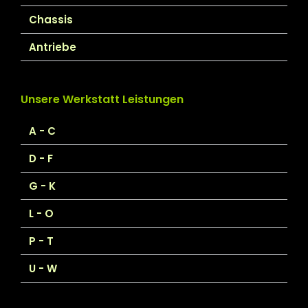
Chassis
Antriebe
Unsere Werkstatt Leistungen
A - C
D - F
G - K
L - O
P - T
U - W