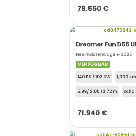
79.550
€
Dreamer Fun D55 U
Neu
• Kastenwagen
• 2025
VERFÜGBAR
140 PS / 103 KW
1,000 km
5.99
/ 2.05 /
2.72 m
Schal
71.940
€