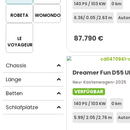
140 PS / 103 KW
0 km
ROBETA
WOMONDO
6.36
/ 0.05 /
2.63 m
Auto
87.790
€
LE
VOYAGEUR
Chassis
Dreamer Fun D55 U
Länge
Neu
• Kastenwagen
• 2025
VERFÜGBAR
Betten
140 PS / 103 KW
0 km
Schlafplätze
5.99
/ 2.05 /
2.76 m
Auto