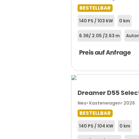
BESTELLBAR
140 PS / 103 KW
0 km
6.36
/ 2.05 /
2.63 m
Autom
Preis auf Anfrage
Dreamer D55 Selec
Neu
• Kastenwagen
• 2026
BESTELLBAR
140 PS / 104 KW
0 km