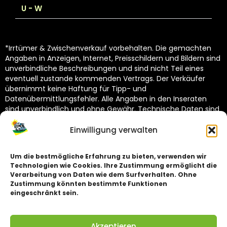
U - W
*Irrtümer & Zwischenverkauf vorbehalten. Die gemachten
Angaben in Anzeigen, Internet, Preisschildern und Bildern sind
unverbindliche Beschreibungen und sind nicht Teil eines
eventuell zustande kommenden Vertrags. Der Verkäufer
übernimmt keine Haftung für Tipp- und
Datenübermittlungsfehler. Alle Angaben in den Inseraten
sind unverbindlich und ohne Gewähr. Technische Daten sind
vom Hersteller übernommen und unterliegen Toleranzen
(siehe Technische Kataloge des Herstellers). Dekoration
Einwilligung verwalten
nicht im Lieferumfang.
Um die bestmögliche Erfahrung zu bieten, verwenden wir
Technologien wie Cookies. Ihre Zustimmung ermöglicht die
Impressum
Verarbeitung von Daten wie dem Surfverhalten. Ohne
Zustimmung könnten bestimmte Funktionen
Datenschutz
eingeschränkt sein.
Akzeptieren