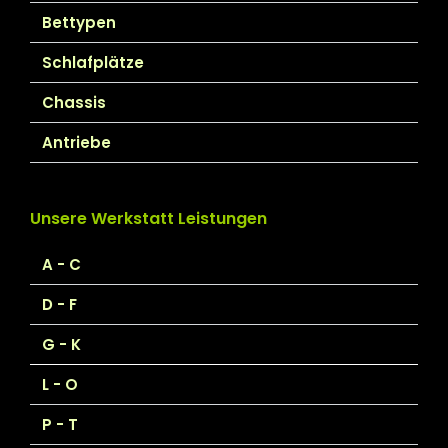
Bettypen
Schlafplätze
Chassis
Antriebe
Unsere Werkstatt Leistungen
A - C
D - F
G - K
L - O
P - T