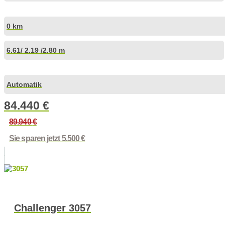
0 km
6.61
/ 2.19 /
2.80 m
Automatik
84.440
€
89.940
€
Sie sparen jetzt 5.500 €
Challenger 3057