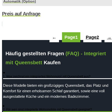
Automatik (Option)
Preis auf Anfrage
←
Page
1
Page
2
→
Häufig gestellten Fragen
(FAQ) - Integriert
mit Queensbett
Kaufen
1. Was zeichnet ein integriertes Wohnmobil mit Queensbett aus?
Diese Modelle bieten ein großzügiges Queensbett, das Platz und
Komfort für einen erholsamen Schlaf garantiert, sowie eine voll
ausgestattete Küche und ein modernes Badezimmer.
2. Für wen sind integrierte Wohnmobile mit Queensbett geeignet?