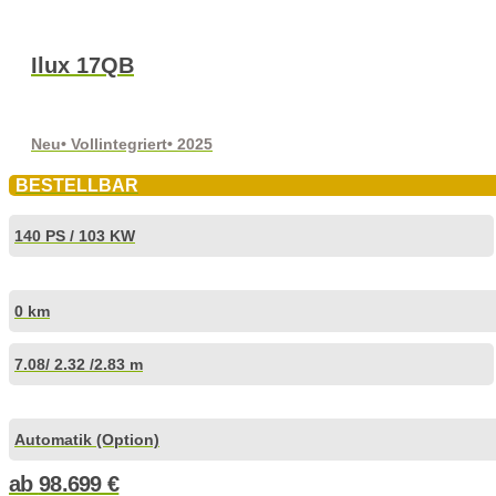
Ilux 17QB
Neu
• Vollintegriert
• 2025
BESTELLBAR
140 PS / 103 KW
0 km
7.08
/ 2.32 /
2.83 m
Automatik (Option)
ab
98.699
€