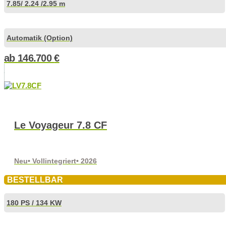
7.85
/ 2.24 /
2.95 m
Automatik (Option)
ab
146.700
€
Le Voyageur 7.8 CF
Neu
• Vollintegriert
• 2026
BESTELLBAR
180 PS / 134 KW