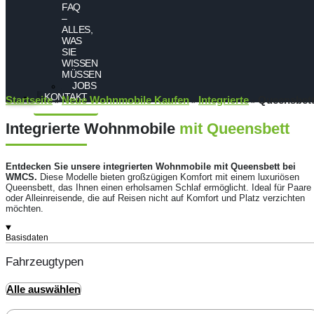
FAQ
–
ALLES,
WAS
SIE
WISSEN
MÜSSEN
JOBS
KONTAKT
Startseite
Neue Wohnmobile Kaufen
Integrierte
Queensbet
»
»
»
Integrierte Wohnmobile
mit Queensbett
Entdecken Sie unsere integrierten Wohnmobile mit Queensbett bei
WMCS.
Diese Modelle bieten großzügigen Komfort mit einem luxuriösen
Queensbett, das Ihnen einen erholsamen Schlaf ermöglicht. Ideal für Paare
oder Alleinreisende, die auf Reisen nicht auf Komfort und Platz verzichten
möchten.
Basisdaten
Fahrzeugtypen
Alle auswählen