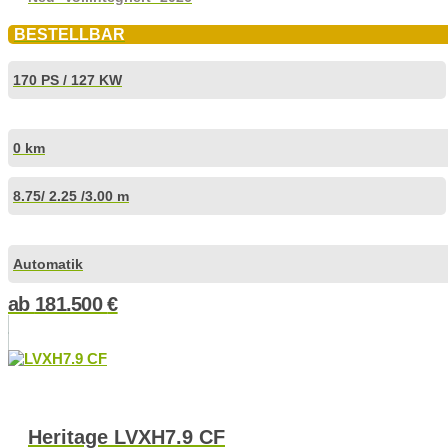
BESTELLBAR
170 PS / 127 KW
0 km
8.75
/ 2.25 /
3.00 m
Automatik
ab
181.500
€
Heritage LVXH7.9 CF