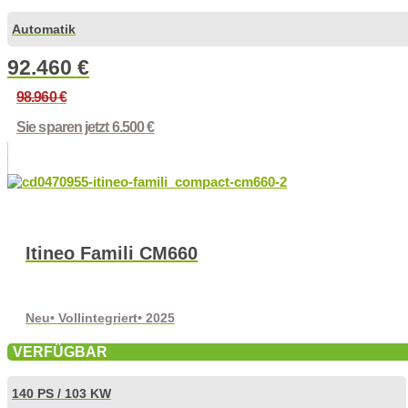
Automatik
92.460
€
98.960
€
Sie sparen jetzt 6.500 €
Itineo Famili CM660
Neu
• Vollintegriert
• 2025
VERFÜGBAR
140 PS / 103 KW