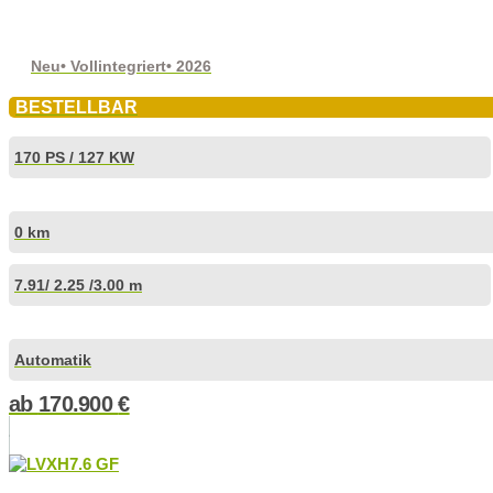
Neu
• Vollintegriert
• 2026
BESTELLBAR
170 PS / 127 KW
0 km
7.91
/ 2.25 /
3.00 m
Automatik
ab
170.900
€