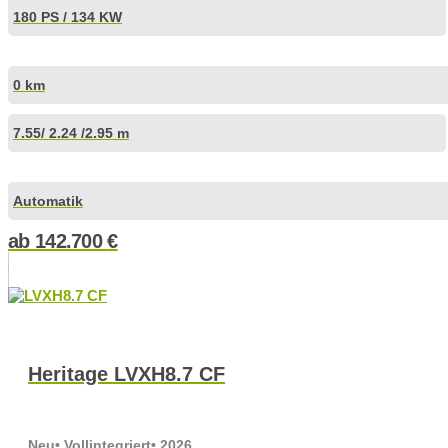
180 PS / 134 KW
0 km
7.55
/ 2.24 /
2.95 m
Automatik
ab
142.700
€
Heritage LVXH8.7 CF
Neu
• Vollintegriert
• 2026