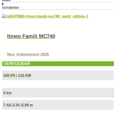
Betten
Schlafplätze
Itineo Famili MC740
Neu
• Vollintegriert
• 2025
VERFÜGBAR
180 PS / 132 KW
0 km
7.42
/ 2.34 /
2.99 m