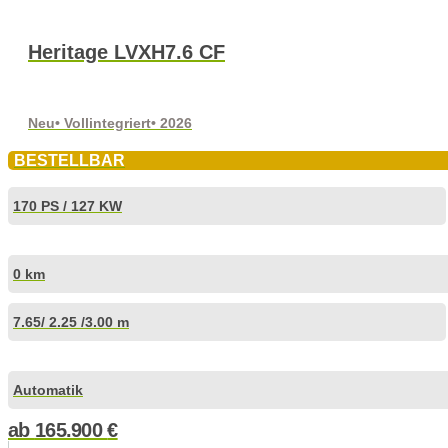
Heritage LVXH7.6 CF
Neu
• Vollintegriert
• 2026
BESTELLBAR
170 PS / 127 KW
0 km
7.65
/ 2.25 /
3.00 m
Automatik
ab
165.900
€