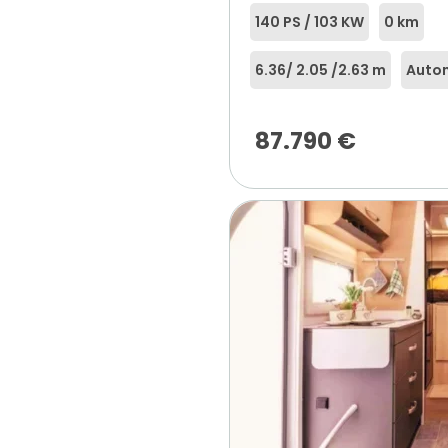
140 PS / 103 KW
0 km
6.36
/ 2.05 /
2.63 m
Auto
87.790
€