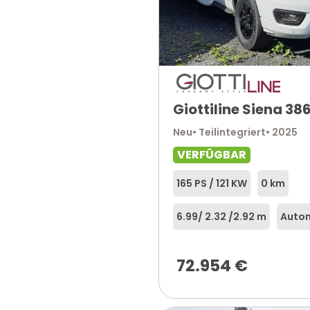
Giottiline Siena 38
Neu
• Teilintegriert
• 2025
VERFÜGBAR
165 PS / 121 KW
0 km
6.99
/ 2.32 /
2.92 m
Auto
72.954
€