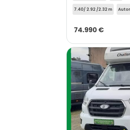
7.40
/ 2.92 /
2.32 m
Auto
74.990
€