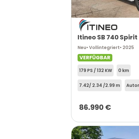
Itineo SB 740 Spirit 
Neu
• Vollintegriert
• 2025
VERFÜGBAR
179 PS / 132 KW
0 km
7.42
/ 2.34 /
2.99 m
Auto
86.990
€