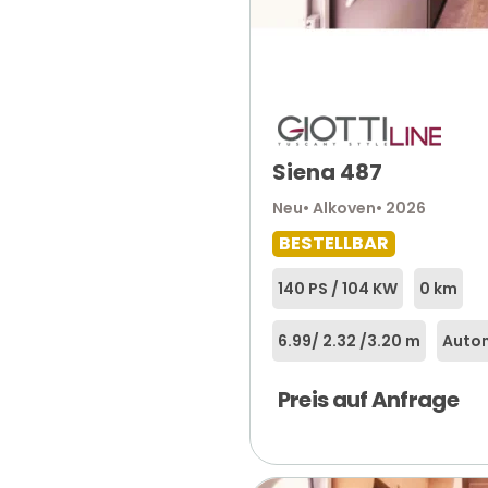
Siena 487
Neu
• Alkoven
• 2026
BESTELLBAR
140 PS / 104 KW
0 km
6.99
/ 2.32 /
3.20 m
Autom
Preis auf Anfrage