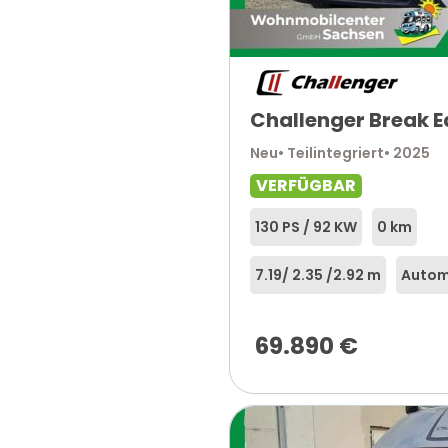
Challenger Break E
Neu
• Teilintegriert
• 2025
VERFÜGBAR
130 PS / 92 KW
0 km
7.19
/ 2.35 /
2.92 m
Autom
69.890
€