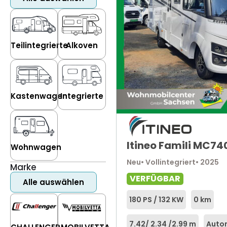
Teilintegrierte
Alkoven
Kastenwagen
Integrierte
Itineo Famili MC74
Wohnwagen
Neu
• Vollintegriert
• 2025
Marke
VERFÜGBAR
Alle auswählen
180 PS / 132 KW
0 km
7.42
/ 2.34 /
2.99 m
Auto