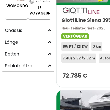
WOMONDO
LE
VOYAGEUR
GiottiLine Siena 39
Neu
• Teilintegriert
• 2026
Chassis
VERFÜGBAR
Länge
165 PS / 121 KW
0 km
Betten
7.40
/ 2.92 /
2.32 m
Auto
Schlafplätze
72.785
€