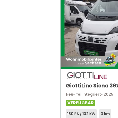
GiottiLine Siena 39
Neu
• Teilintegriert
• 2025
VERFÜGBAR
180 PS / 132 KW
0 km