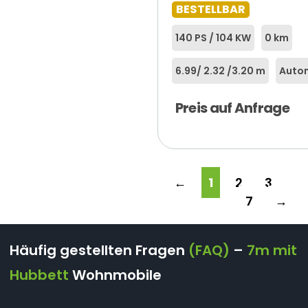
BESTELLBAR
140 PS / 104 KW
0 km
6.99
/ 2.32 /
3.20 m
Autom
Preis auf Anfrage
←
1
2
3
…
7
→
Häufig gestellten Fragen
(FAQ)
–
7m mit
Hubbett
Wohnmobile