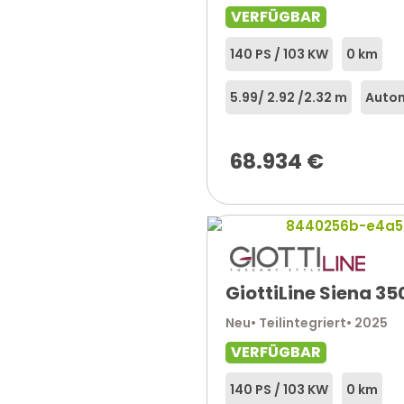
VERFÜGBAR
140 PS / 103 KW
0 km
5.99
/ 2.92 /
2.32 m
Auto
68.934
€
GiottiLine Siena 35
Neu
• Teilintegriert
• 2025
VERFÜGBAR
140 PS / 103 KW
0 km