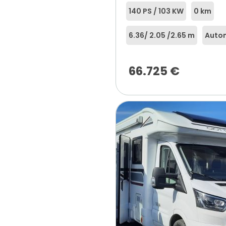
140 PS / 103 KW
0 km
6.36
/ 2.05 /
2.65 m
Auto
66.725
€