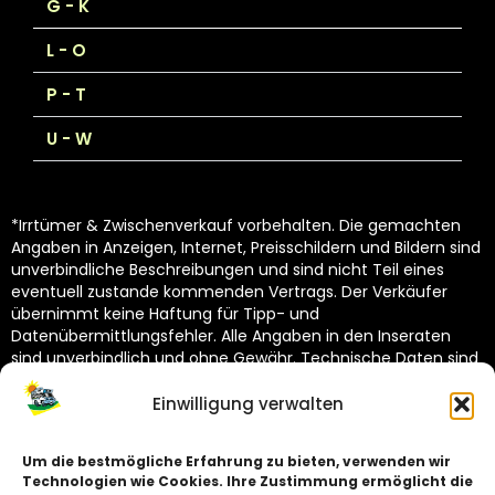
G - K
L - O
P - T
U - W
*Irrtümer & Zwischenverkauf vorbehalten. Die gemachten
Angaben in Anzeigen, Internet, Preisschildern und Bildern sind
unverbindliche Beschreibungen und sind nicht Teil eines
eventuell zustande kommenden Vertrags. Der Verkäufer
übernimmt keine Haftung für Tipp- und
Datenübermittlungsfehler. Alle Angaben in den Inseraten
sind unverbindlich und ohne Gewähr. Technische Daten sind
vom Hersteller übernommen und unterliegen Toleranzen
(siehe Technische Kataloge des Herstellers). Dekoration
Einwilligung verwalten
nicht im Lieferumfang.
Um die bestmögliche Erfahrung zu bieten, verwenden wir
Technologien wie Cookies. Ihre Zustimmung ermöglicht die