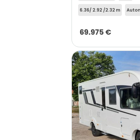
6.36
/ 2.92 /
2.32 m
Auto
69.975
€