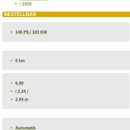
• 2026
BESTELLBAR
140 PS / 103 KW
0 km
6.99
/ 2.34 /
2.94 m
Automatik