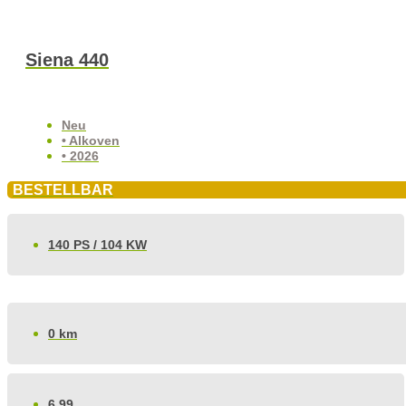
Siena 440
Neu
• Alkoven
• 2026
BESTELLBAR
140 PS / 104 KW
0 km
6.99