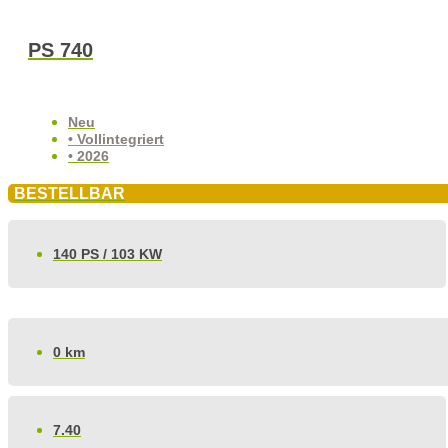
PS 740
Neu
• Vollintegriert
• 2026
BESTELLBAR
140 PS / 103 KW
0 km
7.40