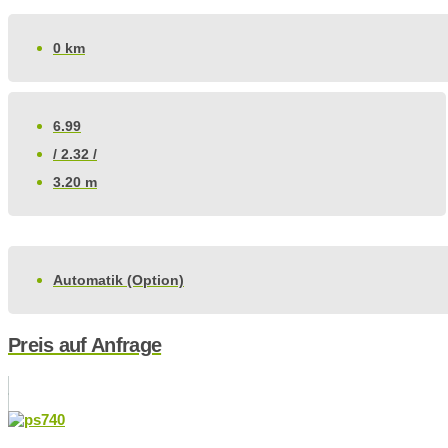
0 km
6.99
/ 2.32 /
3.20 m
Automatik (Option)
Preis auf Anfrage