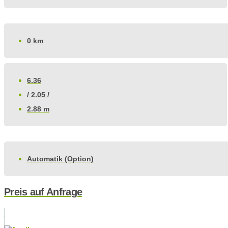
0 km
6.36
/ 2.05 /
2.88 m
Automatik (Option)
Preis auf Anfrage