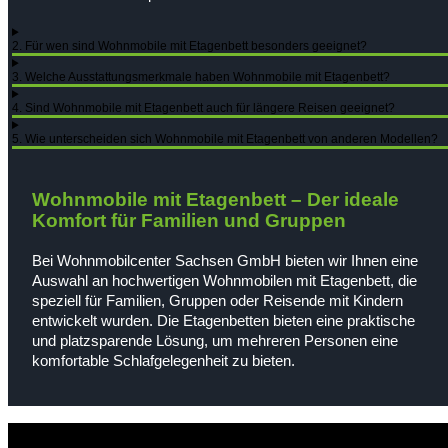
2. Für wen sind Wohnmobile mit Etagenbett besonders geeignet?
3. Welche Ausstattungsmerkmale haben Wohnmobile mit Etagenbett?
4. Sind Wohnmobile mit Etagenbett auch für längere Reisen geeignet?
5. Wie unterscheiden sich Wohnmobile mit Etagenbett von anderen Modellen?
Wohnmobile mit Etagenbett – Der ideale
Komfort für Familien und Gruppen
Bei Wohnmobilcenter Sachsen GmbH bieten wir Ihnen eine
Auswahl an hochwertigen Wohnmobilen mit Etagenbett, die
speziell für Familien, Gruppen oder Reisende mit Kindern
entwickelt wurden. Die Etagenbetten bieten eine praktische
und platzsparende Lösung, um mehreren Personen eine
komfortable Schlafgelegenheit zu bieten.