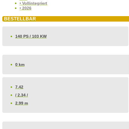
• Vollintegriert
• 2026
BESTELLBAR
140 PS / 103 KW
0 km
7.42
/ 2.34 /
2.99 m