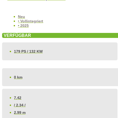
Neu
• Vollintegriert
• 2025
VERFÜGBAR
179 PS / 132 KW
0 km
7.42
/ 2.34 /
2.99 m