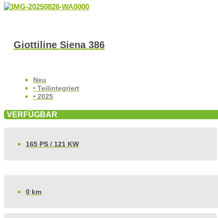
Giottiline Siena 386
Neu
• Teilintegriert
• 2025
VERFÜGBAR
165 PS / 121 KW
0 km