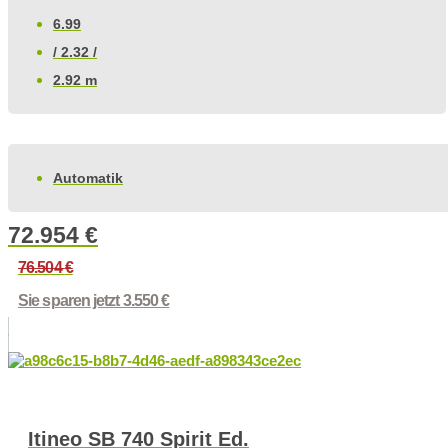
6.99
/ 2.32 /
2.92 m
Automatik
72.954
€
76.504
€
Sie sparen jetzt 3.550 €
Itineo SB 740 Spirit Ed.