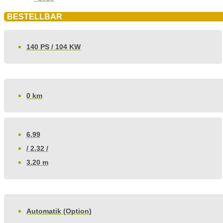
BESTELLBAR
140 PS / 104 KW
0 km
6.99
/ 2.32 /
3.20 m
Automatik (Option)