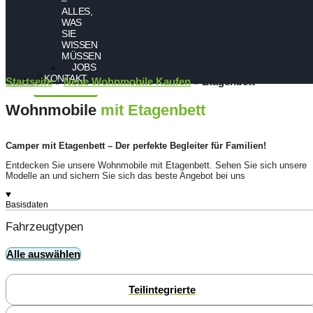
ALLES,
WAS
SIE
WISSEN
MÜSSEN
JOBS
KONTAKT
Startseite
»
Neue Wohnmobile Kaufen
»
Etagenbett
Wohnmobile
mit Etagenbett
Camper mit Etagenbett – Der perfekte Begleiter für Familien!
Entdecken Sie unsere Wohnmobile mit Etagenbett. Sehen Sie sich unsere
Modelle an und sichern Sie sich das beste Angebot bei uns
Basisdaten
Fahrzeugtypen
Alle auswählen
Teilintegrierte