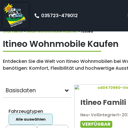
035723-479012
Startseite
»
Neue Wohnmobile Kaufen
»
Itineo
Itineo Wohnmobile Kaufen
Entdecken Sie die Welt von Itineo Wohnmobilen bei Wo
benötigen: Komfort, Flexibilität und hochwertige Auss
Basisdaten
Itineo Famil
Fahrzeugtypen
Neu
• Vollintegriert
• 2
Alle auswählen
VERFÜGBAR