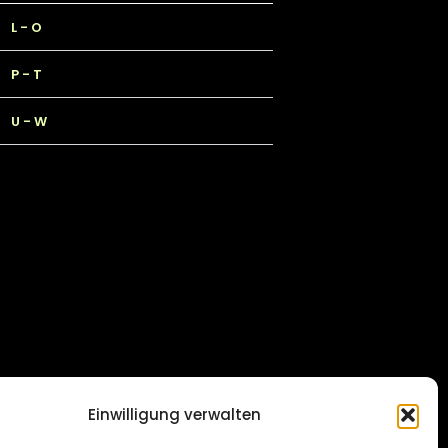
L - O
P - T
U - W
Einwilligung verwalten