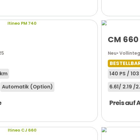
CM 660
25
Neu
• Vollinteg
BESTELLBA
 km
140 PS / 10
Automatik (Option)
6.61
/ 2.19 /
2
e
Preis auf