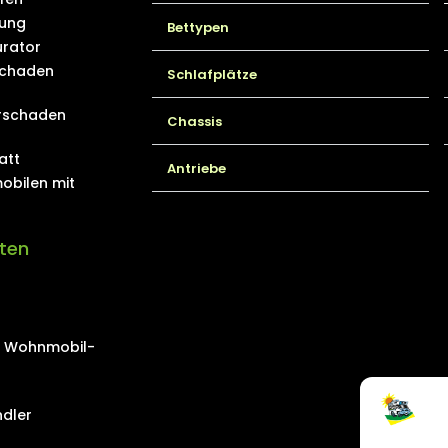
ung
Bettypen
rator
schaden
Schlafplätze
rschaden
Chassis
att
Antriebe
obilen mit
iten
on Wohnmobil-
dler