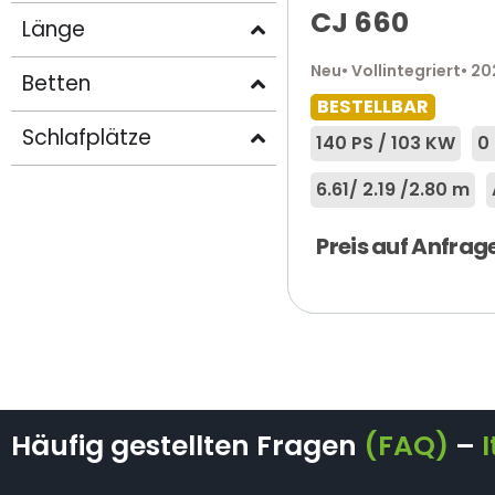
CJ 660
Länge
Neu
• Vollintegriert
• 2
Betten
BESTELLBAR
Schlafplätze
140 PS / 103 KW
0
6.61
/ 2.19 /
2.80 m
Preis auf Anfrag
Häufig gestellten Fragen
(FAQ)
–
I