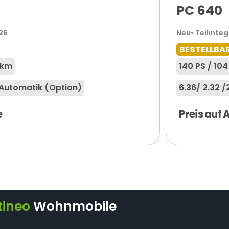
PC 640
026
Neu
• Teilinteg
BESTELLBA
 km
140 PS / 10
Automatik (Option)
6.36
/ 2.32 /
e
Preis auf
tineo
Wohnmobile