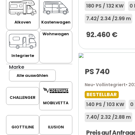
180 PS / 132 KW
0
7.42
/ 2.34 /
2.99 m
Alkoven
Kastenwagen
92.460
€
Wohnwagen
Integrierte
Marke
PS 740
Alle auswählen
Neu
• Vollintegriert
• 2
BESTELLBAR
CHALLENGER
MOBILVETTA
140 PS / 103 KW
0
7.40
/ 2.32 /
2.88 m
GIOTTILINE
ILUSION
Preis auf Anfrag