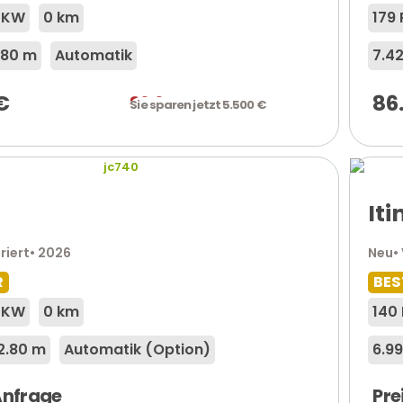
3 KW
0 km
179 
.80 m
Automatik
7.4
€
86
89.940
€
Sie sparen jetzt 5.500 €
It
riert
• 2026
Neu
•
R
BES
3 KW
0 km
140 
2.80 m
Automatik (Option)
6.9
 Anfrage
Pre