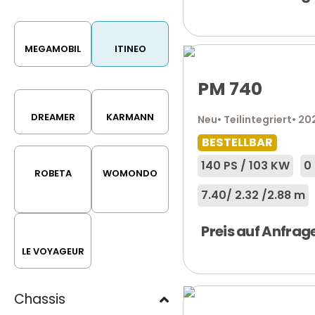
MEGAMOBIL
ITINEO
PM 740
DREAMER
KARMANN
Neu
• Teilintegriert
• 20
BESTELLBAR
140 PS / 103 KW
0
ROBETA
WOMONDO
7.40
/ 2.32 /
2.88 m
Preis auf Anfrag
LE VOYAGEUR
Chassis