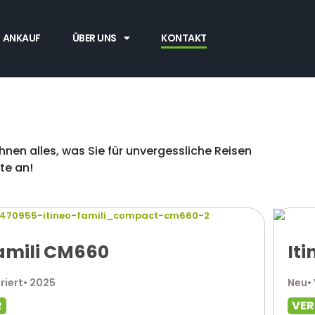
ANKAUF
ÜBER UNS
KONTAKT
nen alles, was Sie für unvergessliche Reisen
te an!
Famili CM660
Iti
riert
• 2025
Neu
•
R
VE