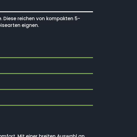
le. Diese reichen von kompakten 5-
isearten eignen.
mfort. Mit einer breiten Auswahl an