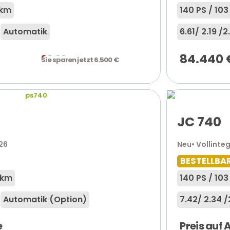
 km
140 PS / 10
Automatik
6.61
/ 2.19 /
2
84.440
98.960
€
Sie sparen jetzt 6.500 €
JC 740
026
Neu
• Vollinteg
BESTELLBA
 km
140 PS / 10
Automatik (Option)
7.42
/ 2.34 /
e
Preis auf