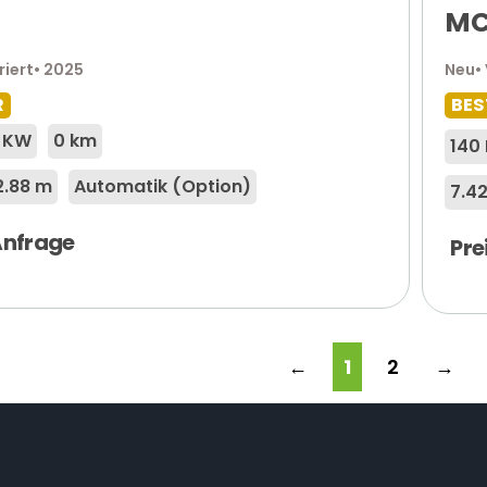
MC
riert
• 2025
Neu
•
R
BES
4 KW
0 km
140 
2.88 m
Automatik (Option)
7.4
 Anfrage
Pre
←
1
2
→