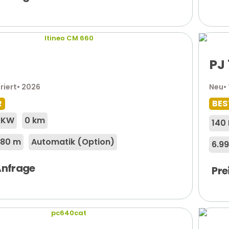
PJ
riert
• 2026
Neu
•
R
BES
3 KW
0 km
140
.80 m
Automatik (Option)
6.9
 Anfrage
Pre