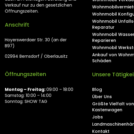
Verkauf nur zu den gesetzlichen
Wohnmobilvermiet
Öffnungszeiten.
Wohnmobil Konfigu
Wohnmobil Unfall
Anschrift
Reparatur
Wohnmobil Wasse
Hoyerswerdaer Str. 30 (an der
Reparieren
B97)
Wohnmobil Werkst
Ankauf von Wohnm
02994 Bernsdorf / Oberlausitz
Schäden
Öffnungszeiten
Unsere Tätigke
Montag ⁠– Freitag:
09:00 – 18:00
Blog
Samstag: 10:00 – 14:00
Über Uns
Sonntag: SHOW TAG
Größte Vielfalt v
Kastenwagen
Jobs
Landmaschinenhän
Kontakt