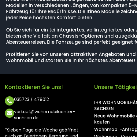
Modellen in verschiedenen Längen, von kompakten 5-M
Fahrzeug für Ihre Bedürfnisse. Die Itineo Modelle zei
jeder Reise höchsten Komfort bieten.
Ob Sie sich für ein teilintegriertes, vollintegriertes o
bieten eine Vielfalt an Chassis-Optionen und ausgeklü
Abenteuerreisen. Die Fahrzeuge sind perfekt geeignet f
Profitieren Sie von unseren attraktiven Angeboten und 
Wohnmobil und starten Sie in Ihr nächstes Abenteuer!
Kontaktieren Sie uns!
Unsere Tätigke
035723 / 479012
IHR WOHNMOBILHÄN
SACHSEN
verkauf@wohnmobilcenter-
Neue Wohnmobile 
sachsen.de
kaufen
Wohnmobil-Anfrag
*Sieben Tage die Woche geöffnet
auch an Feiertagen. Beratung und
Wohnmobil Verkau