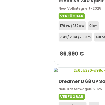
Itineo SB 740 Spirit 
Neu
• Vollintegriert
• 2025
VERFÜGBAR
179 PS / 132 KW
0 km
7.42
/ 2.34 /
2.99 m
Auto
86.990
€
Dreamer D 68 UP Sa
Neu
• Kastenwagen
• 2025
VERFÜGBAR