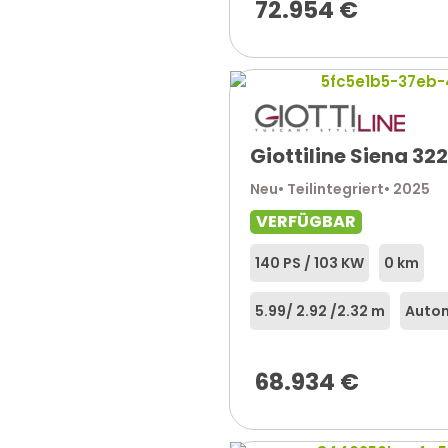
72.954
€
Giottiline Siena 322
Neu
• Teilintegriert
• 2025
VERFÜGBAR
140 PS / 103 KW
0 km
5.99
/ 2.92 /
2.32 m
Auto
68.934
€