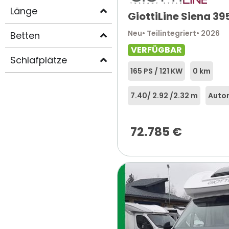
Länge
GiottiLine Siena 39
Neu
• Teilintegriert
• 2026
Betten
VERFÜGBAR
Schlafplätze
165 PS / 121 KW
0 km
7.40
/ 2.92 /
2.32 m
Auto
72.785
€