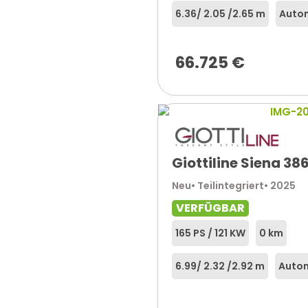
6.36
/ 2.05 /
2.65 m
Auto
66.725
€
Giottiline Siena 38
Neu
• Teilintegriert
• 2025
VERFÜGBAR
165 PS / 121 KW
0 km
6.99
/ 2.32 /
2.92 m
Auto