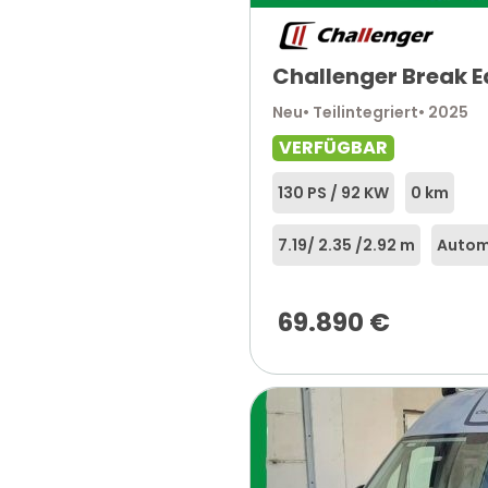
Challenger Break E
Neu
• Teilintegriert
• 2025
VERFÜGBAR
130 PS / 92 KW
0 km
7.19
/ 2.35 /
2.92 m
Autom
69.890
€