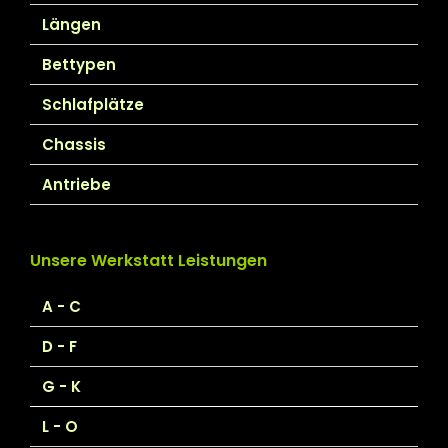
Längen
Bettypen
Schlafplätze
Chassis
Antriebe
Unsere Werkstatt Leistungen
A - C
D - F
G - K
L - O