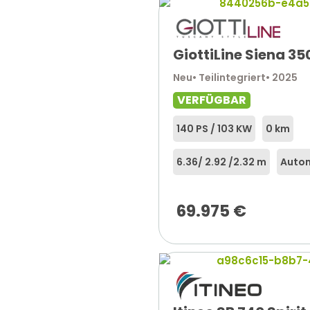
GiottiLine Siena 35
Neu
• Teilintegriert
• 2025
VERFÜGBAR
140 PS / 103 KW
0 km
6.36
/ 2.92 /
2.32 m
Auto
69.975
€