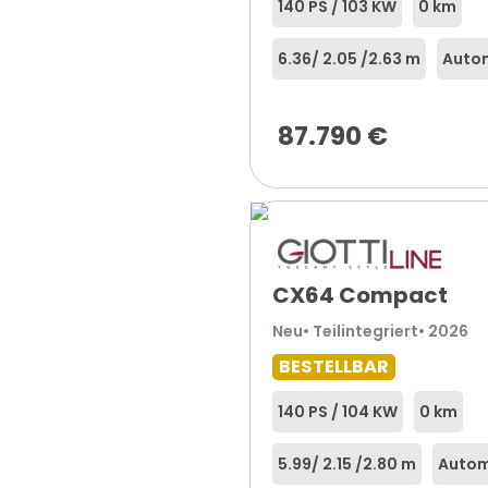
140 PS / 103 KW
0 km
6.36
/ 2.05 /
2.63 m
Auto
87.790
€
CX64 Compact
Neu
• Teilintegriert
• 2026
BESTELLBAR
140 PS / 104 KW
0 km
5.99
/ 2.15 /
2.80 m
Autom