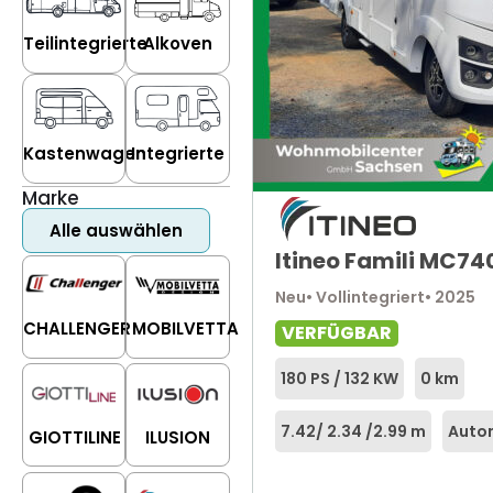
Teilintegrierte
Alkoven
Kastenwagen
Integrierte
Marke
Alle auswählen
Itineo Famili MC74
Neu
• Vollintegriert
• 2025
CHALLENGER
MOBILVETTA
VERFÜGBAR
180 PS / 132 KW
0 km
7.42
/ 2.34 /
2.99 m
Auto
GIOTTILINE
ILUSION