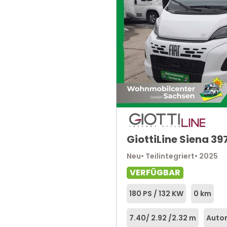
GiottiLine Siena 39
Neu
• Teilintegriert
• 2025
VERFÜGBAR
180 PS / 132 KW
0 km
7.40
/ 2.92 /
2.32 m
Auto