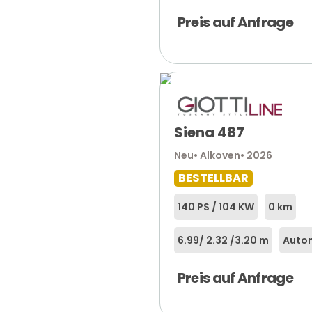
Preis auf Anfrage
Siena 487
Neu
• Alkoven
• 2026
BESTELLBAR
140 PS / 104 KW
0 km
6.99
/ 2.32 /
3.20 m
Autom
Preis auf Anfrage