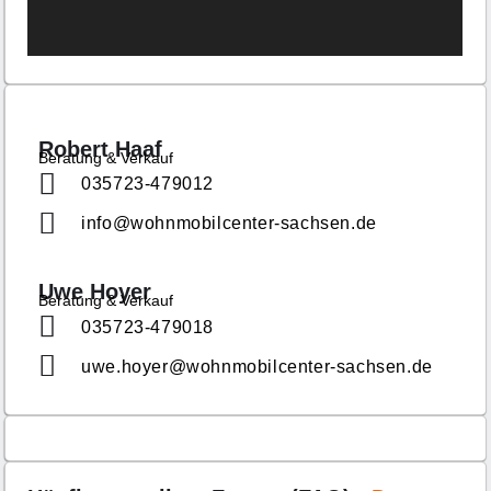
Robert Haaf
Beratung & Verkauf
035723-479012
info@wohnmobilcenter-sachsen.de
Uwe Hoyer
Beratung & Verkauf
035723-479018
uwe.hoyer@wohnmobilcenter-sachsen.de