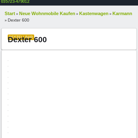
035723-479012
Start
Neue Wohnmobile Kaufen
Kastenwagen
Karmann
»
»
»
Dexter 600
»
Dexter 600
BESTELLBAR