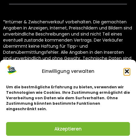
*Irrtümer & Zwischenverkauf vorbehalten. Die gemachten
Angaben in Anzeigen, Internet, Preisschildern und Bildern sind
unverbindliche Beschreibungen und sind nicht Teil eines
eventuell zustande kommenden Vertrags. Der Verkäufer
übernimmt keine Haftung für Tipp- und
Datenübermittlungsfehler. Alle Angaben in den Inseraten
sind unverbindlich und ohne Gewähr. Technische Daten sind
vom Hersteller übernommen und unterliegen Toleranzen
(siehe Technische Kataloge des Herstellers). Dekoration
Einwilligung verwalten
nicht im Lieferumfang.
Um die bestmögliche Erfahrung zu bieten, verwenden wir
Technologien wie Cookies. Ihre Zustimmung ermöglicht die
Impressum
Verarbeitung von Daten wie dem Surfverhalten. Ohne
Zustimmung könnten bestimmte Funktionen
Datenschutz
eingeschränkt sein.
Akzeptieren