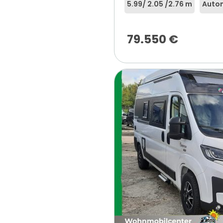
5.99
/ 2.05 /
2.76 m
Auto
79.550
€