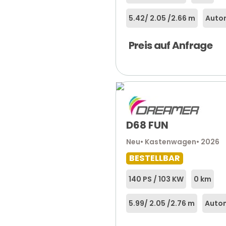
5.42
/ 2.05 /
2.66 m
Autom
Preis auf Anfrage
D68 FUN
Neu
• Kastenwagen
• 2026
BESTELLBAR
140 PS / 103 KW
0 km
5.99
/ 2.05 /
2.76 m
Autom