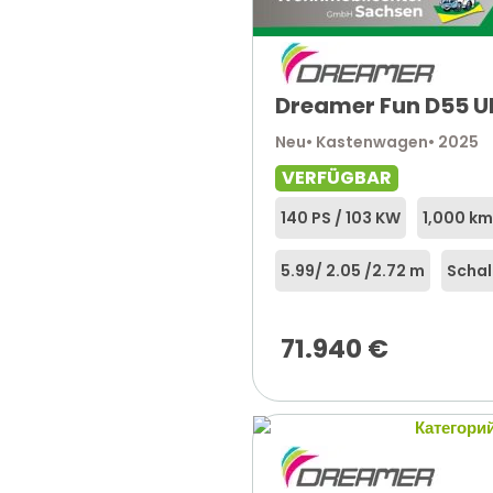
Dreamer Fun D55 U
Neu
• Kastenwagen
• 2025
VERFÜGBAR
140 PS / 103 KW
1,000 km
5.99
/ 2.05 /
2.72 m
Schal
71.940
€