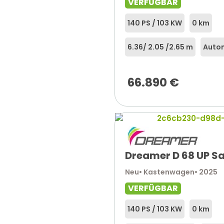
VERFÜGBAR
140 PS / 103 KW
0 km
6.36
/ 2.05 /
2.65 m
Auto
66.890
€
Dreamer D 68 UP Sa
Neu
• Kastenwagen
• 2025
VERFÜGBAR
140 PS / 103 KW
0 km