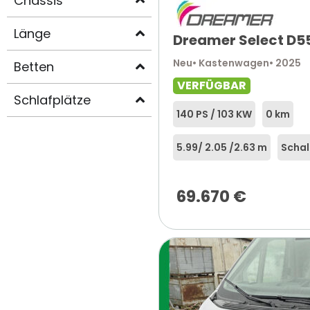
Chassis
Länge
Dreamer Select D5
Neu
• Kastenwagen
• 2025
Betten
VERFÜGBAR
Schlafplätze
140 PS / 103 KW
0 km
5.99
/ 2.05 /
2.63 m
Schal
69.670
€