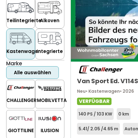
Teilintegrierte
Alkoven
Kastenwagen
Integrierte
Marke
Alle auswählen
Van Sport Ed. V114
Neu
• Kastenwagen
• 2026
CHALLENGER
MOBILVETTA
VERFÜGBAR
140 PS / 103 KW
0 km
5.41
/ 2.05 /
4.65 m
Autom
GIOTTILINE
ILUSION