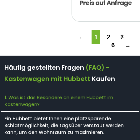
Preis auf Anfrage
←
1
2
3
…
6
→
Häufig gestellten Fragen
(FAQ) -
Kastenwagen mit Hubbett
Kaufen
1. Was ist das Besondere an einem Hubbett im
Kastenwagen?
Ein Hubbett bietet Ihnen eine platzsparende
Schlafmöglichkeit, die tagsüber verstaut werden
kann, um den Wohnraum zu maximieren.