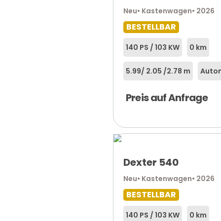
Neu
• Kastenwagen
• 2026
BESTELLBAR
140 PS / 103 KW
0 km
5.99
/ 2.05 /
2.78 m
Autom
Preis auf Anfrage
Dexter 540
Neu
• Kastenwagen
• 2026
BESTELLBAR
140 PS / 103 KW
0 km