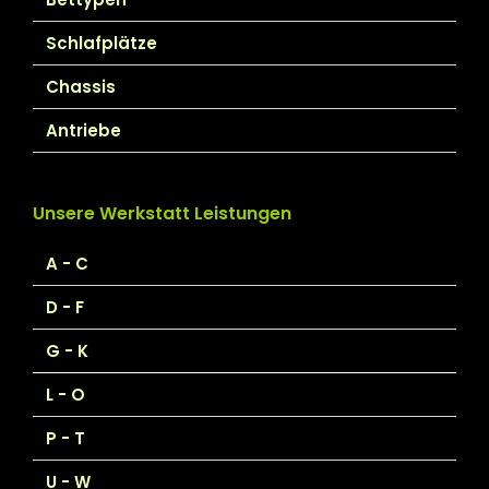
Schlafplätze
Chassis
Antriebe
Unsere Werkstatt Leistungen
A - C
D - F
G - K
L - O
P - T
U - W