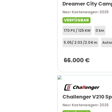
Dreamer City Cam
Neu
• Kastenwagen
• 2025
VERFÜGBAR
170 PS / 125 KW
0 km
5.05
/ 2.03 /
2.04 m
Auto
66.000
€
Challenger V210 Sp
Neu
• Kastenwagen
• 2025