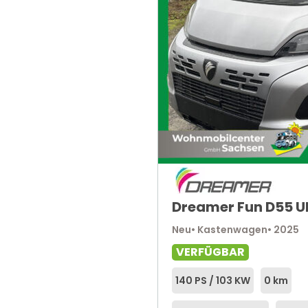
Dreamer Fun D55 U
Neu
• Kastenwagen
• 2025
VERFÜGBAR
140 PS / 103 KW
0 km