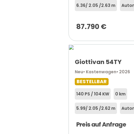
6.36
/ 2.05 /
2.63 m
Auto
87.790
€
Giottivan 54TY
Neu
• Kastenwagen
• 2026
BESTELLBAR
140 PS / 104 KW
0 km
5.99
/ 2.05 /
2.62 m
Autom
Preis auf Anfrage