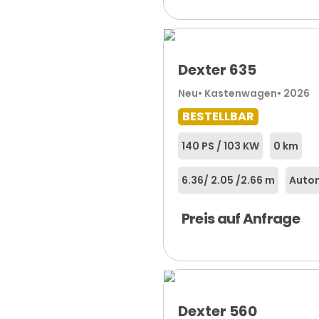
Dexter 635
Neu
• Kastenwagen
• 2026
BESTELLBAR
140 PS / 103 KW
0 km
6.36
/ 2.05 /
2.66 m
Autom
Preis auf Anfrage
Dexter 560