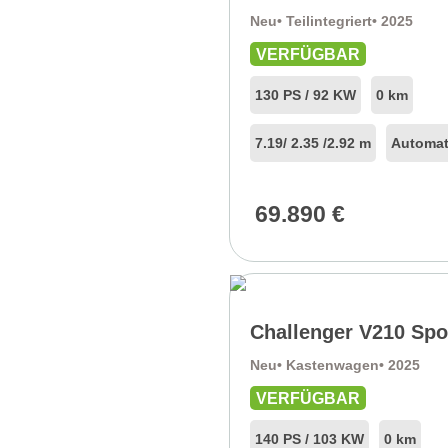
Neu
• Teilintegriert
• 2025
VERFÜGBAR
130 PS / 92 KW
0 km
7.19
/ 2.35 /
2.92 m
Automat
69.890
€
Challenger V210 Spo
Neu
• Kastenwagen
• 2025
VERFÜGBAR
140 PS / 103 KW
0 km