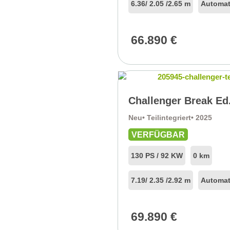
6.36
/ 2.05 /
2.65 m
Automat
66.890
€
Challenger Break Ed
Neu
• Teilintegriert
• 2025
VERFÜGBAR
130 PS / 92 KW
0 km
7.19
/ 2.35 /
2.92 m
Automat
69.890
€