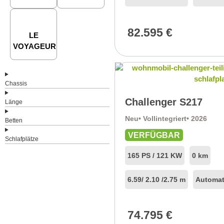
82.595
€
LE
VOYAGEUR
Chassis
Challenger S217
Länge
Neu
• Vollintegriert
• 2026
Betten
VERFÜGBAR
Schlafplätze
165 PS / 121 KW
0 km
6.59
/ 2.10 /
2.75 m
Automat
74.795
€