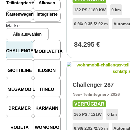
Teilintegrierte
Alkoven
132 PS / 180 KW
0 km
Kastenwagen
Integrierte
6.96
/ 0.35 /
2.92 m
Automat
Marke
Alle auswählen
84.295
€
CHALLENGER
MOBILVETTA
GIOTTILINE
ILUSION
Challenger 287
MEGAMOBIL
ITINEO
Neu
• Teilintegriert
• 2026
VERFÜGBAR
DREAMER
KARMANN
165 PS / 121W
0 km
ROBETA
WOMONDO
6.99
/ 2.92 /
2.35 m
Automat