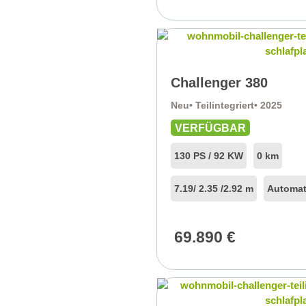
Challenger 380
Neu
• Teilintegriert
• 2025
VERFÜGBAR
130 PS / 92 KW
0 km
7.19
/ 2.35 /
2.92 m
Automat
69.890
€