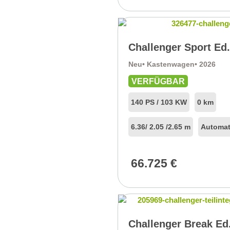
Challenger Sport Ed
Neu
• Kastenwagen
• 2026
VERFÜGBAR
140 PS / 103 KW
0 km
6.36
/ 2.05 /
2.65 m
Automat
66.725
€
Challenger Break Ed