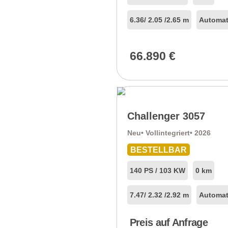
6.36
/ 2.05 /
2.65 m
Automat
66.890
€
Challenger 3057
Neu
• Vollintegriert
• 2026
BESTELLBAR
140 PS / 103 KW
0 km
7.47
/ 2.32 /
2.92 m
Automat
Preis auf Anfrage