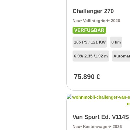
Challenger 270
Neu
• Vollintegriert
• 2026
VERFÜGBAR
165 PS / 121 KW
0 km
6.99
/ 2.35 /
1.92 m
Automat
75.890
€
Van Sport Ed. V114S
Neu
• Kastenwagen
• 2026