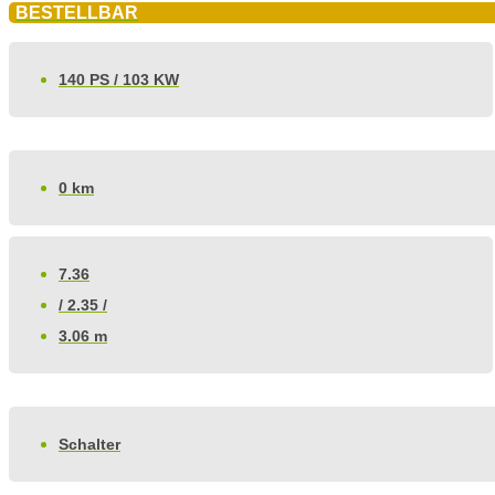
BESTELLBAR
140 PS / 103 KW
0 km
7.36
/ 2.35 /
3.06 m
Schalter