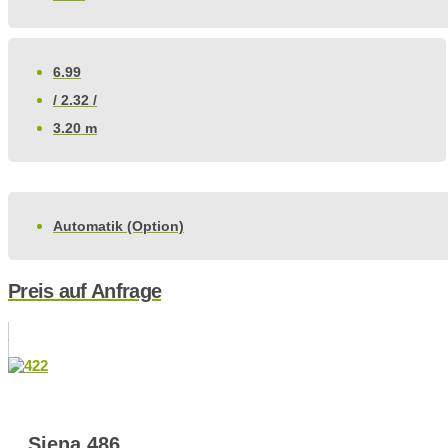
6.99
/ 2.32 /
3.20 m
Automatik (Option)
Preis auf Anfrage
Siena 486