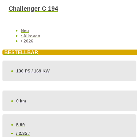
Challenger C 194
Neu
• Alkoven
• 2026
BESTELLBAR
130 PS / 169 KW
0 km
5.99
/ 2.35 /