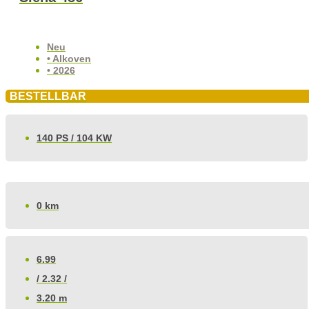
Neu
• Alkoven
• 2026
BESTELLBAR
140 PS / 104 KW
0 km
6.99
/ 2.32 /
3.20 m