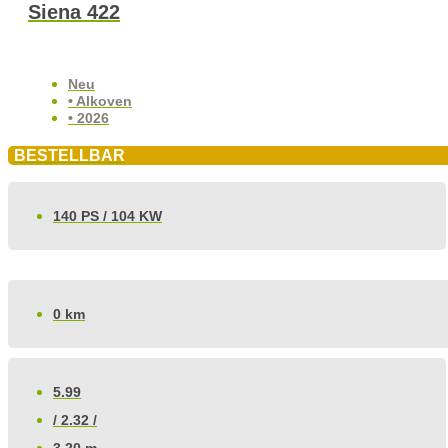
Siena 422
Neu
• Alkoven
• 2026
BESTELLBAR
140 PS / 104 KW
0 km
5.99
/ 2.32 /
3.20 m