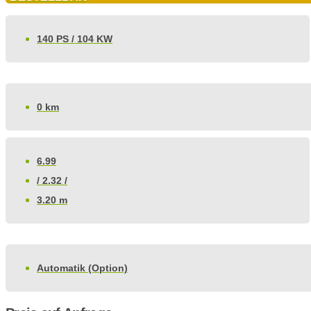
140 PS / 104 KW
0 km
6.99
/ 2.32 /
3.20 m
Automatik (Option)