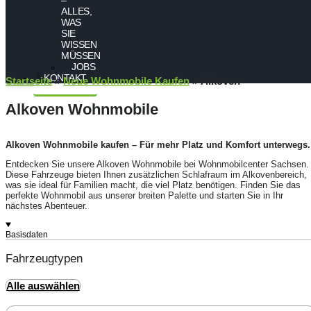
ALLES,
WAS
SIE
WISSEN
MÜSSEN
JOBS
KONTAKT
Startseite
»
Neue Wohnmobile Kaufen
»
Alkoven
Alkoven Wohnmobile
Alkoven Wohnmobile kaufen – Für mehr Platz und Komfort unterwegs.
Entdecken Sie unsere Alkoven Wohnmobile bei Wohnmobilcenter Sachsen.
Diese Fahrzeuge bieten Ihnen zusätzlichen Schlafraum im Alkovenbereich,
was sie ideal für Familien macht, die viel Platz benötigen. Finden Sie das
perfekte Wohnmobil aus unserer breiten Palette und starten Sie in Ihr
nächstes Abenteuer.
Basisdaten
Fahrzeugtypen
Alle auswählen