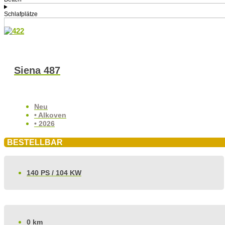
Schlafplätze
Siena 487
Neu
• Alkoven
• 2026
BESTELLBAR
140 PS / 104 KW
0 km