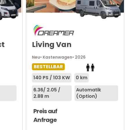
ct
Living Van
Neu
• Kastenwagen
• 2026
BESTELLBAR
140 PS / 103 KW
0 km
6.36
/ 2.05 /
Automatik
2.88 m
(Option)
Preis auf
Anfrage