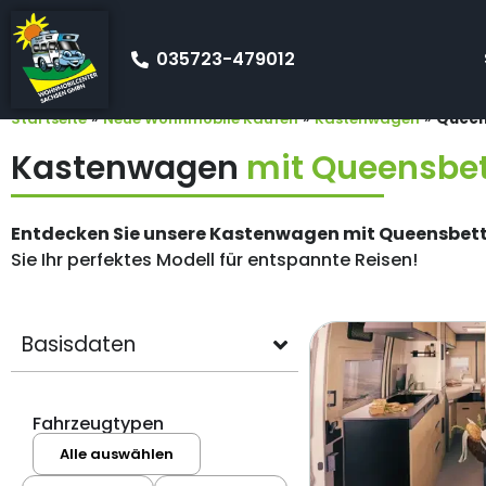
035723-479012
Startseite
»
Neue Wohnmobile Kaufen
»
Kastenwagen
»
Queen
Kastenwagen
mit Queensbet
Entdecken Sie unsere Kastenwagen mit Queensbet
Sie Ihr perfektes Modell für entspannte Reisen!
Basisdaten
Fahrzeugtypen
Alle auswählen