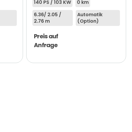
140 PS / 103 KW
0 km
6.36
/ 2.05 /
Automatik
2.76 m
(Option)
Preis auf
Anfrage