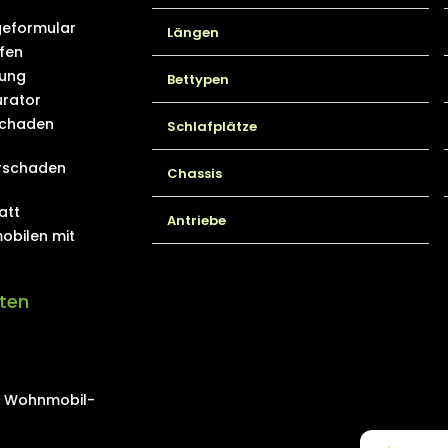
eformular
Längen
fen
ung
Bettypen
rator
schaden
Schlafplätze
rschaden
Chassis
att
Antriebe
obilen mit
iten
on Wohnmobil-