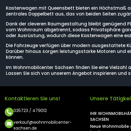
Kastenwagen mit Queensbett bieten ein Höchstmaß an 
zentrales Doppelbett aus, das von beiden Seiten zugän
Dank der cleveren Raumgestaltung bleibt genügend Plat
vom Wohnraum abgetrennt, sodass Privatsphäre garant
oder Ausrüstung, wodurch diese Kastenwagen eine exze
Die Fahrzeuge verfügen über modern ausgestattete K
Darüber hinaus sorgen leistungsstarke Motoren und ei
können.
Im Wohnmobilcenter Sachsen finden Sie eine Vielzahl 
Lassen Sie sich von unserem Angebot inspirieren und st
Kontaktieren Sie uns!
Unsere Tätigke
035723 / 479012
IHR WOHNMOBILHÄN
SACHSEN
verkauf@wohnmobilcenter-
Neue Wohnmobile 
sachsen.de