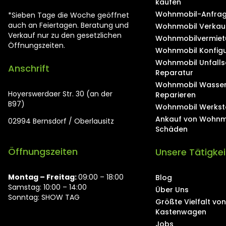
kaufen
Wohnmobil-Anfrag
*Sieben Tage die Woche geöffnet
auch an Feiertagen. Beratung und
Wohnmobil Verkau
Verkauf nur zu den gesetzlichen
Wohnmobilvermiet
Öffnungszeiten.
Wohnmobil Konfigu
Wohnmobil Unfall
Anschrift
Reparatur
Wohnmobil Wasse
Hoyerswerdaer Str. 30 (an der
Reparieren
B97)
Wohnmobil Werkst
Ankauf von Wohnm
02994 Bernsdorf / Oberlausitz
Schäden
Öffnungszeiten
Unsere Tätigke
Montag ⁠– Freitag:
09:00 – 18:00
Blog
Samstag: 10:00 – 14:00
Über Uns
Sonntag: SHOW TAG
Größte Vielfalt v
Kastenwagen
Jobs