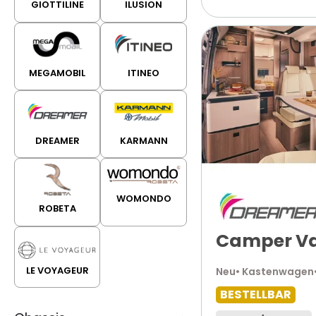
GIOTTILINE
ILUSION
MEGAMOBIL
ITINEO
DREAMER
KARMANN
WOMONDO
ROBETA
Camper Va
LE VOYAGEUR
Neu
• Kastenwagen
BESTELLBAR