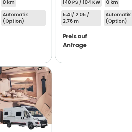
0 km
140 PS / 104 KW
0 km
Automatik
5.41
/ 2.05 /
Automatik
(Option)
2.76 m
(Option)
Preis auf
Anfrage