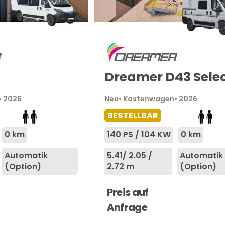
Dreamer D43 Sele
• 2026
Neu
• Kastenwagen
• 2026
BESTELLBAR
0 km
140 PS / 104 KW
0 km
Automatik
5.41
/ 2.05 /
Automatik
(Option)
2.72 m
(Option)
Preis auf
Anfrage