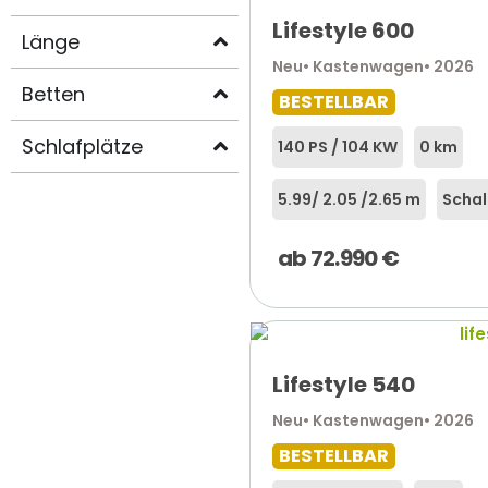
Lifestyle 600
Länge
Neu
• Kastenwagen
• 2026
Betten
BESTELLBAR
Schlafplätze
140 PS / 104 KW
0 km
5.99
/ 2.05 /
2.65 m
Schal
ab
72.990
€
Lifestyle 540
Neu
• Kastenwagen
• 2026
BESTELLBAR