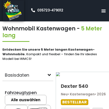
035723-479012
Startseite
Neue Wohnmobile Kaufen
Kastenwagen
»
»
5 meter
»
Wohnmobil Kastenwagen -
5 Meter
lang
Entdecken Sie unsere 5 Meter langen Kastenwagen-
Wohnmobile.
Kompakt und flexibel – finden Sie Ihr ideales
Modell bei WMCS!
Basisdaten
Dexter 540
Fahrzeugtypen
Neu
• Kastenwagen
• 2026
Alle auswählen
BESTELLBAR