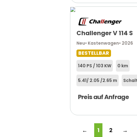
Challenger V 114 S
Neu
• Kastenwagen
• 2026
BESTELLBAR
140 PS / 103 KW
0 km
5.41
/ 2.05 /
2.65 m
Schal
Preis auf Anfrage
←
1
2
→