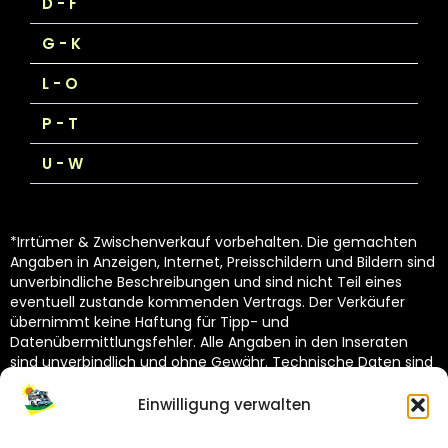
D - F
G - K
L - O
P - T
U - W
*Irrtümer & Zwischenverkauf vorbehalten. Die gemachten
Angaben in Anzeigen, Internet, Preisschildern und Bildern sind
unverbindliche Beschreibungen und sind nicht Teil eines
eventuell zustande kommenden Vertrags. Der Verkäufer
übernimmt keine Haftung für Tipp- und
Datenübermittlungsfehler. Alle Angaben in den Inseraten
sind unverbindlich und ohne Gewähr. Technische Daten sind
vom Hersteller übernommen und unterliegen Toleranzen
(siehe Technische Kataloge des Herstellers). Dekoration
Einwilligung verwalten
nicht im Lieferumfang.