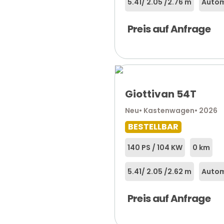
5.41
/ 2.05 /
2.76 m
Autom
Preis auf Anfrage
Giottivan 54T
Neu
• Kastenwagen
• 2026
BESTELLBAR
140 PS / 104 KW
0 km
5.41
/ 2.05 /
2.62 m
Autom
Preis auf Anfrage