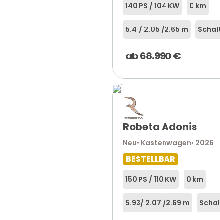
140 PS / 104 KW
0 km
5.41
/ 2.05 /
2.65 m
Schal
ab
68.990
€
Robeta Adonis
Neu
• Kastenwagen
• 2026
BESTELLBAR
150 PS / 110 KW
0 km
5.93
/ 2.07 /
2.69 m
Schal