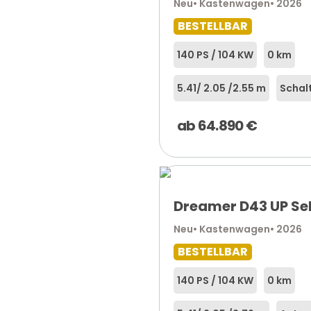
Neu
• Kastenwagen
• 2026
BESTELLBAR
140 PS / 104 KW
0 km
5.41
/ 2.05 /
2.55 m
Schal
ab
64.890
€
Dreamer D43 UP Se
Neu
• Kastenwagen
• 2026
BESTELLBAR
140 PS / 104 KW
0 km