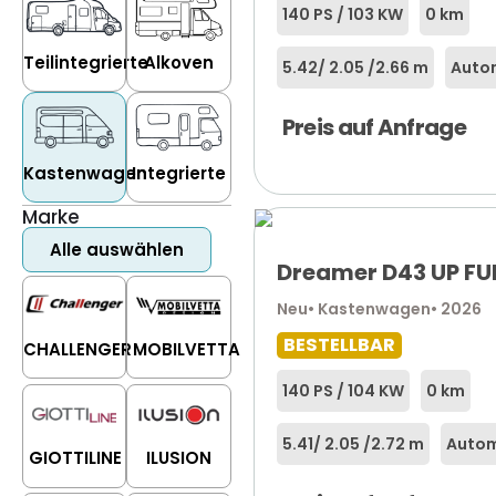
140 PS / 103 KW
0 km
Teilintegrierte
Alkoven
5.42
/ 2.05 /
2.66 m
Autom
Preis auf Anfrage
Kastenwagen
Integrierte
Marke
Alle auswählen
Dreamer D43 UP FU
Neu
• Kastenwagen
• 2026
BESTELLBAR
CHALLENGER
MOBILVETTA
140 PS / 104 KW
0 km
5.41
/ 2.05 /
2.72 m
Autom
GIOTTILINE
ILUSION