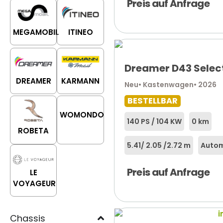
Preis auf Anfrage
MEGAMOBIL
ITINEO
Dreamer D43 Selec
DREAMER
KARMANN
Neu
• Kastenwagen
• 2026
BESTELLBAR
WOMONDO
140 PS / 104 KW
0 km
ROBETA
5.41
/ 2.05 /
2.72 m
Autom
Preis auf Anfrage
LE
VOYAGEUR
Chassis