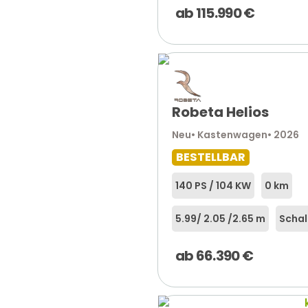
ab
115.990
€
Robeta Helios
Neu
• Kastenwagen
• 2026
BESTELLBAR
140 PS / 104 KW
0 km
5.99
/ 2.05 /
2.65 m
Schal
ab
66.390
€