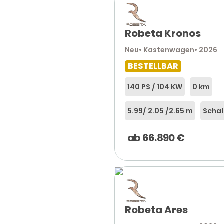
Robeta Kronos
Neu
• Kastenwagen
• 2026
BESTELLBAR
140 PS / 104 KW
0 km
5.99
/ 2.05 /
2.65 m
Schal
ab
66.890
€
Robeta Ares