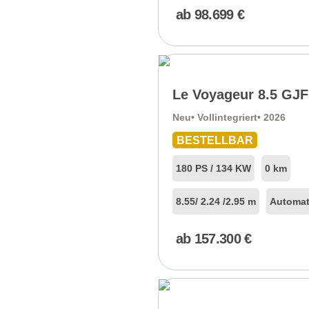
ab
98.699
€
Le Voyageur 8.5 GJF
Neu
• Vollintegriert
• 2026
BESTELLBAR
180 PS / 134 KW
0 km
8.55
/ 2.24 /
2.95 m
Automat
ab
157.300
€