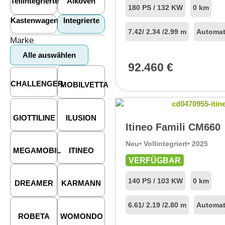
Teilintegrierte
Alkoven
180 PS / 132 KW
0 km
Kastenwagen
Integrierte
7.42
/ 2.34 /
2.99 m
Automat
Marke
Alle auswählen
92.460
€
CHALLENGER
MOBILVETTA
GIOTTILINE
ILUSION
Itineo Famili CM660
Neu
• Vollintegriert
• 2025
MEGAMOBIL
ITINEO
VERFÜGBAR
140 PS / 103 KW
0 km
DREAMER
KARMANN
6.61
/ 2.19 /
2.80 m
Automat
ROBETA
WOMONDO