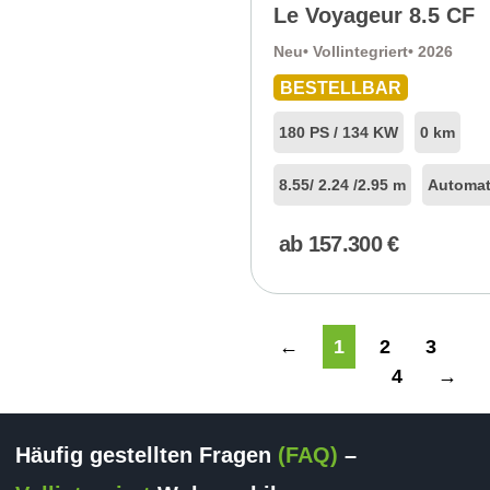
Le Voyageur 8.5 CF
Neu
• Vollintegriert
• 2026
BESTELLBAR
180 PS / 134 KW
0 km
8.55
/ 2.24 /
2.95 m
Automat
ab
157.300
€
←
1
2
3
4
→
Häufig gestellten Fragen
(FAQ)
–