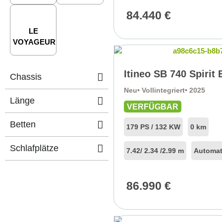
84.440
€
LE
VOYAGEUR
Itineo SB 740 Spirit 
Chassis
Neu
• Vollintegriert
• 2025
Länge
VERFÜGBAR
Betten
179 PS / 132 KW
0 km
Schlafplätze
7.42
/ 2.34 /
2.99 m
Automat
86.990
€