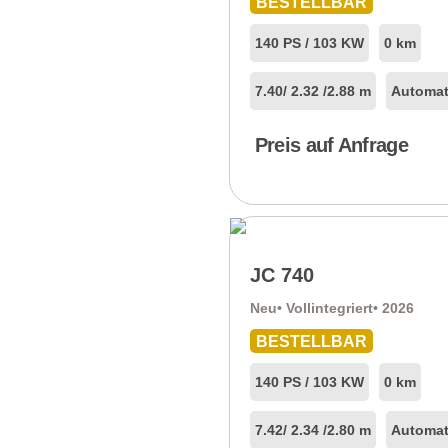
BESTELLBAR
140 PS / 103 KW
0 km
7.40
/ 2.32 /
2.88 m
Automat
Preis auf Anfrage
JC 740
Neu
• Vollintegriert
• 2026
BESTELLBAR
140 PS / 103 KW
0 km
7.42
/ 2.34 /
2.80 m
Automat