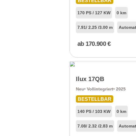
BESTELLBAR
170 PS / 127 KW
0 km
7.91
/ 2.25 /
3.00 m
Automat
ab
170.900
€
Ilux 17QB
Neu
• Vollintegriert
• 2025
BESTELLBAR
140 PS / 103 KW
0 km
7.08
/ 2.32 /
2.83 m
Automat