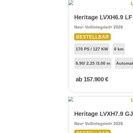
Heritage LVXH6.9 LF
Neu
• Vollintegriert
• 2026
BESTELLBAR
170 PS / 127 KW
0 km
6.90
/ 2.25 /
3.00 m
Automat
ab
157.900
€
Heritage LVXH7.9 G
Neu
• Vollintegriert
• 2026