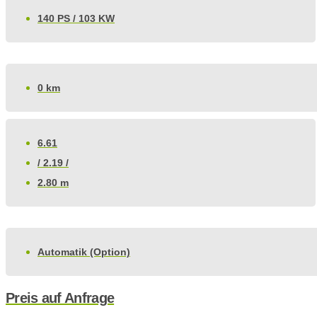
140 PS / 103 KW
0 km
6.61
/ 2.19 /
2.80 m
Automatik (Option)
Preis auf Anfrage