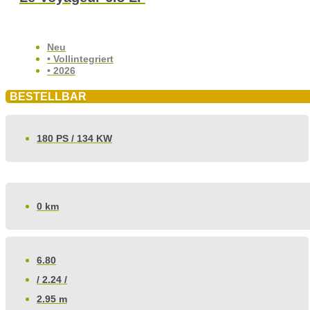
Neu
• Vollintegriert
• 2026
BESTELLBAR
180 PS / 134 KW
0 km
6.80
/ 2.24 /
2.95 m