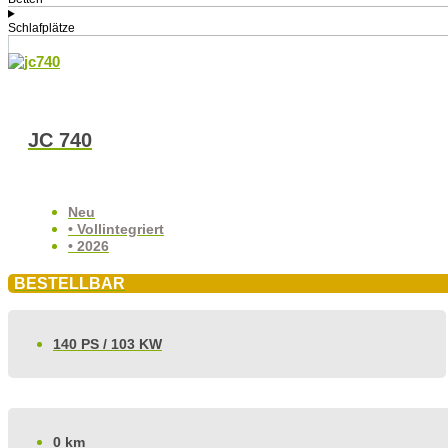
Schlafplätze
JC 740
Neu
• Vollintegriert
• 2026
BESTELLBAR
140 PS / 103 KW
0 km