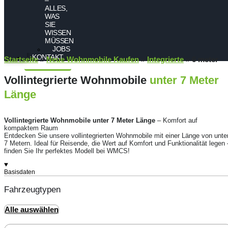
ALLES,
WAS
SIE
WISSEN
MÜSSEN
JOBS
KONTAKT
Startseite
»
Neue Wohnmobile Kaufen
»
Integrierte
»
6 meter
Vollintegrierte Wohnmobile
unter 7 Meter
Länge
Vollintegrierte Wohnmobile unter 7 Meter Länge
– Komfort auf
kompaktem Raum
Entdecken Sie unsere vollintegrierten Wohnmobile mit einer Länge von unte
7 Metern. Ideal für Reisende, die Wert auf Komfort und Funktionalität legen 
finden Sie Ihr perfektes Modell bei WMCS!
Basisdaten
Fahrzeugtypen
Alle auswählen