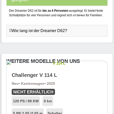
Der Dreamer D62 ist für
bis zu 4 Personen
ausgelegt. Er bietet feste
Schlafplätze für vier Personen und eignet sich отлично für Familien.
Wie lang ist der Dreamer D62?
WEITERE MODELLE VON UNS
Challenger V 114 L
Neu
• Kastenwagen
• 2025
NICHT ERHÄLTLICH
120 PS / 89 KW
0 km
5.99
/ 2.05 /
2.65 m
Schalter