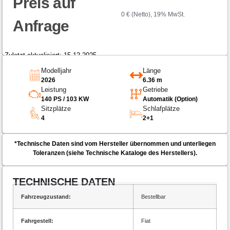
Preis auf
0 € (Netto), 19% MwSt.
Anfrage
Zuletzt aktualisiert: 15.12.2025
Modelljahr
Länge
2026
6.36 m
Leistung
Getriebe
140 PS / 103 KW
Automatik (Option)
Sitzplätze
Schlafplätze
4
2+1
*Technische Daten sind vom Hersteller übernommen und unterliegen
Toleranzen (siehe Technische Kataloge des Herstellers).
TECHNISCHE DATEN
Fahrzeugzustand:
Bestellbar
Fahrgestell:
Fiat