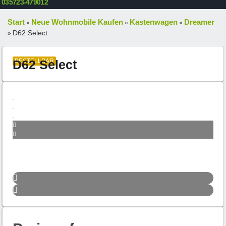
035723-479012
Start
Neue Wohnmobile Kaufen
Kastenwagen
Dreamer
»
»
»
D62 Select
»
D62 Select
BESTELLBAR