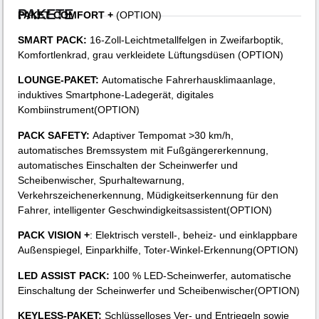
PAKETE
PAKET COMFORT +
(OPTION)
SMART PACK:
16-Zoll-Leichtmetallfelgen in Zweifarboptik,
Komfortlenkrad, grau verkleidete Lüftungsdüsen (OPTION)
LOUNGE-PAKET:
Automatische Fahrerhausklimaanlage,
induktives Smartphone-Ladegerät, digitales
Kombiinstrument(OPTION)
PACK SAFETY:
Adaptiver Tempomat >30 km/h,
automatisches Bremssystem mit Fußgängererkennung,
automatisches Einschalten der Scheinwerfer und
Scheibenwischer, Spurhaltewarnung,
Verkehrszeichenerkennung, Müdigkeitserkennung für den
Fahrer, intelligenter Geschwindigkeitsassistent(OPTION)
PACK VISION +
: Elektrisch verstell-, beheiz- und einklappbare
Außenspiegel, Einparkhilfe, Toter-Winkel-Erkennung(OPTION)
LED ASSIST PACK:
100 % LED-Scheinwerfer, automatische
Einschaltung der Scheinwerfer und Scheibenwischer(OPTION)
KEYLESS-PAKET:
Schlüsselloses Ver- und Entriegeln sowie