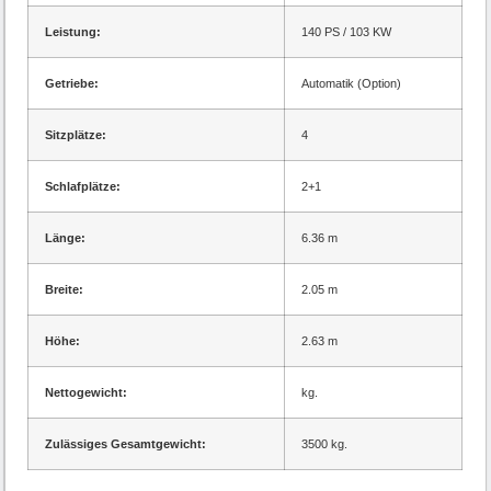
Leistung:
140 PS / 103 KW
Getriebe:
Automatik (Option)
Sitzplätze:
4
Schlafplätze:
2+1
Länge:
6.36 m
Breite:
2.05 m
Höhe:
2.63 m
Nettogewicht:
kg.
Zulässiges Gesamtgewicht:
3500 kg.