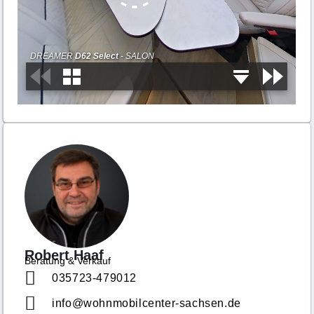
Robert Haaf
Beratung & Verkauf
035723-479012
info@wohnmobilcenter-sachsen.de