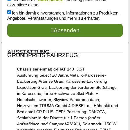
akzeptiere diese.
Ich bin damit einverstanden, Informationen zu Produkten,
Angebote, Veranstaltungen und mehr zu erhalten.
Absenden
AUSSTATTUNG
GRUNDPREIS FAHRZEUG:
Chassis serienmäßig-FIAT 140 3,5T
Ausführung
Select 20 Jahre:
Metallic-Karosserie-
Lackierung Artense Grau, Karosserie-Lackierung
Expedition Grau
,
Lackierung der vorderen Stoßstange
in Karosserie, farbe + schwarze Skid Plate +
Nebelscheinwerfer, Skyview-Panorama dach,
Heizsystem TRUMA Combi 4 DIESEL mit Höhenkit und
Bedienteil CP PLUS, TEP*-Polsterung: DAKOTA,
Schlafplatz in der Dinette für 1 Person
(außer
Aufstelldach und Camper VAN XL),
Solarmodul 150 W
werkseitig montiert
,
Elektrische Parkbremse
,
TPMS