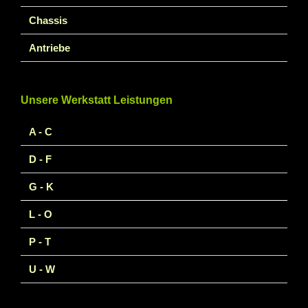
Chassis
Antriebe
Unsere Werkstatt Leistungen
A - C
D - F
G - K
L - O
P - T
U - W