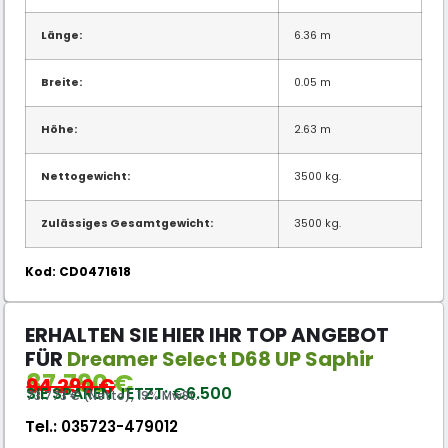
Länge:
6.36 m
Breite:
0.05 m
Höhe:
2.63 m
Nettogewicht:
3500 kg.
Zulässiges Gesamtgewicht:
3500 kg.
Kod: CD0471618
ERHALTEN SIE HIER IHR TOP ANGEBOT
FÜR
Dreamer Select D68 UP Saphir
87.790
€
94.290
€
SIE SPAREN JETZT: €6.500
73.773 € (Netto), 19% MwSt.
Tel.:
035723-479012