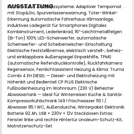
AUSSTATTUNG
Fahrerhaus & Assistenzsysteme: Adaptiver Tempomat
mit Stop&Go, Spurverlassenswarnung, Toter-Winkel-
Erkennung Automatische Fahrerhaus-Klimaanlage,
induktives Ladegerät für Smartphones Digitales
Kombiinstrument, Lederlenkrad, 16″-Leichtmetallfelgen
(Bi-Ton) 100% LED-Scheinwerfer, automatische
Scheinwerfer- und Scheibenwischer-Einschaltung
Elektrische Feststellbremse, elektrisch verstell-, beheiz-
und einklappbare Außenspiegel Einparkhilfe, TPMS
(automatische Reifendruckkontrolle), Rückfahrkamera
Regensensor, Fernlichtassistent Heizung & Klima: Truma
Combi 4 EH DIESEL — Diesel- und Elektroheizung mit
Höhenkit und Bedienteil CP PLUS Elektrische
Fußbodenheizung im Wohnraum (230 V) Beheizter
Abwassertank — ideal für Winterreisen Küche & Sanitär:
Kompressorkühlschrank 149 l Frischwasser 110 l /
Abwasser 85 l WC, Außendusche, Winterpaket Elektronik:
Batterie 92 Ah, USB + 230V + 12V Steckdosen Extras:
Fenster linke und rechte Hintertür Linoleum-Schutz-Kit,
Matratzenschutz-Set