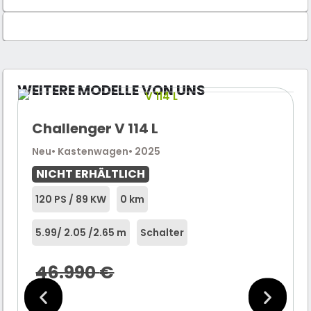
WEITERE MODELLE VON UNS
Challenger V 114 L
Neu
• Kastenwagen
• 2025
NICHT ERHÄLTLICH
120 PS / 89 KW
0 km
5.99
/ 2.05 /
2.65 m
Schalter
46.990
€