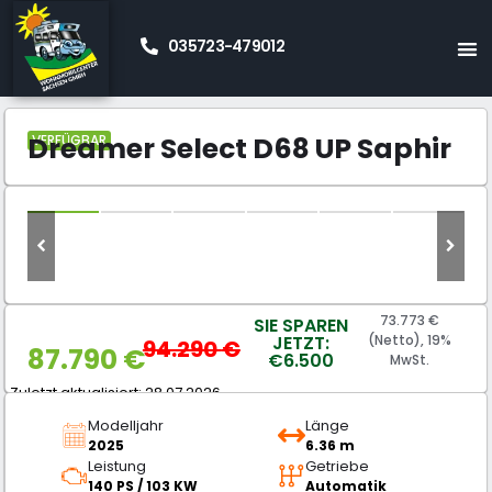
035723-479012
Start
Neue Wohnmobile Kaufen
Kastenwagen
»
»
»
Dreamer
Dreamer Select D68 UP Saphir
»
Dreamer Select D68 UP Saphir
VERFÜGBAR
73.773 €
SIE SPAREN
JETZT:
(Netto), 19%
94.290
€
87.790
€
€6.500
MwSt.
Zuletzt aktualisiert: 28.07.2026
Modelljahr
Länge
2025
6.36 m
Leistung
Getriebe
140 PS / 103 KW
Automatik