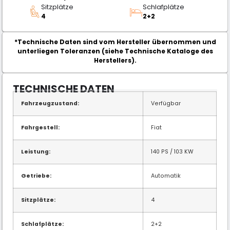
Sitzplätze
Schlafplätze
4
2+2
*Technische Daten sind vom Hersteller übernommen und
unterliegen Toleranzen (siehe Technische Kataloge des
Herstellers).
TECHNISCHE DATEN
Fahrzeugzustand:
Verfügbar
Fahrgestell:
Fiat
Leistung:
140 PS / 103 KW
Getriebe:
Automatik
Sitzplätze:
4
Schlafplätze:
2+2