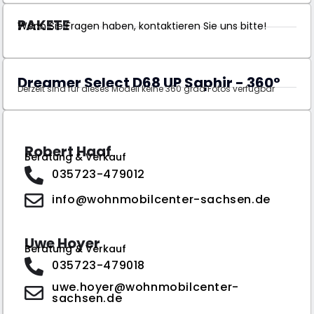
PAKETE
Wenn Sie Fragen haben, kontaktieren Sie uns bitte!
Dreamer Select D68 UP Saphir - 360°
Derzeit sind für dieses Modell keine 360 grad Fotos verfügbar
Robert Haaf
Beratung & Verkauf
035723-479012
info@wohnmobilcenter-sachsen.de
Uwe Hoyer
Beratung & Verkauf
035723-479018
uwe.hoyer@wohnmobilcenter-
sachsen.de