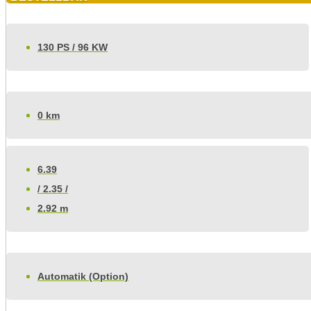
130 PS / 96 KW
0 km
6.39
/ 2.35 /
2.92 m
Automatik (Option)