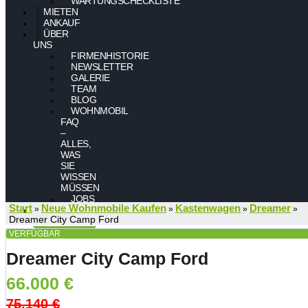
WARTUNGSCHECKLISTE
MIETEN
ANKAUF
ÜBER
UNS
FIRMENHISTORIE
NEWSLETTER
GALERIE
TEAM
BLOG
WOHNMOBIL
FAQ
–
ALLES,
WAS
SIE
WISSEN
MÜSSEN
JOBS
Start
Neue Wohnmobile Kaufen
Kastenwagen
Dreamer
»
»
»
»
KONTAKT
Dreamer City Camp Ford
VERFÜGBAR
Dreamer City Camp Ford
66.000
€
75.140
€