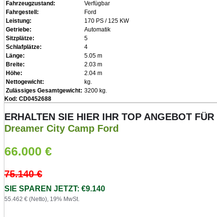
Fahrzeugzustand:
Verfügbar
Fahrgestell:
Ford
Leistung:
170 PS / 125 KW
Getriebe:
Automatik
Sitzplätze:
5
Schlafplätze:
4
Länge:
5.05 m
Breite:
2.03 m
Höhe:
2.04 m
Nettogewicht:
kg.
Zulässiges Gesamtgewicht:
3200 kg.
Kod: CD0452688
ERHALTEN SIE HIER IHR TOP ANGEBOT FÜR
Dreamer City Camp Ford
66.000
€
75.140
€
SIE SPAREN JETZT: €9.140
55.462 € (Netto), 19% MwSt.