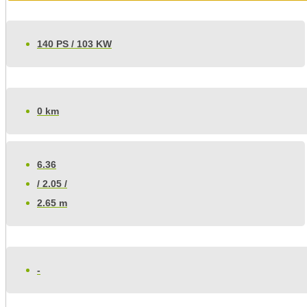
140 PS / 103 KW
0 km
6.36
/ 2.05 /
2.65 m
-