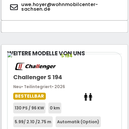
uwe.hoyer@wohnmobilcenter-
sachsen.de
WEITERE MODELLE VON UNS
Challenger S 194
Neu
• Teilintegriert
• 2026
BESTELLBAR
130 PS / 96 KW
0 km
5.99
/ 2.10 /
2.75 m
Automatik (Option)