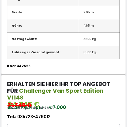
Breite:
2.05 m
Höhe:
4.65 m
Nettogewicht:
3500 kg.
Zulässiges Gesamtgewicht:
3500 kg.
Kod: 342523
ERHALTEN SIE HIER IHR TOP ANGEBOT
FÜR
Challenger Van Sport Edition
V114S
64.745
€
71.745
€
SIE SPAREN JETZT: €7.000
54.408 € (Netto), 19% MwSt.
Tel.:
035723-479012