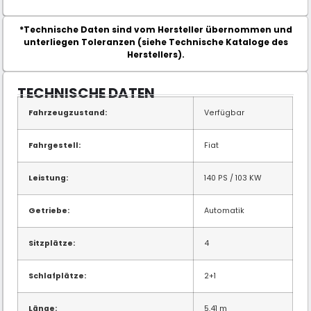
*Technische Daten sind vom Hersteller übernommen und
unterliegen Toleranzen (siehe Technische Kataloge des
Herstellers).
TECHNISCHE DATEN
Fahrzeugzustand:
Verfügbar
Fahrgestell:
Fiat
Leistung:
140 PS / 103 KW
Getriebe:
Automatik
Sitzplätze:
4
Schlafplätze:
2+1
Länge:
5.41 m