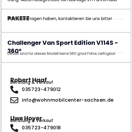
PAKETE
Wenn Sie Fragen haben, kontaktieren Sie uns bitte!
Challenger Van Sport Edition V114S -
360°
Derzeit sind für dieses Modell keine 360 grad Fotos verfügbar
Robert Haaf
Beratung & Verkauf
035723-479012
info@wohnmobilcenter-sachsen.de
Uwe Hoyer
Beratung & Verkauf
035723-479018