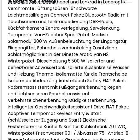
AUSSTATTUNG
Look FIAT Paket: Schalthebel und Lenkrad in Lederoptik
Verchromte Lüftungsdüsen 16″ schwarze
Leichtmetallfelgen Connect Paket: Bluetooth Radio mit
Touchscreen und Lenkradbedienung DAB-Radio,
Rückfahrkamera Zentralverriegelung, Servolenkung,
Tempomat Van-Zubehör Sport Paket: Markise
Solarmodul 200 W Außenbeleuchtung der Eingangstür
Fliegengitter, Fahrerhausverdunkelung Zusätzliche
Schlafmöglichkeit in der Dinette Arctic Van N2
Winterpaket: Dieselheizung 5.500 W Isolierter und
beheizbarer Abwassertank Isolierte Außenkreise Wasser
und Heizung Thermo-Isoliermatte für die Frontscheibe
Isolierende Abdeckung Aufstelldach Safety FIAT Paket:
Notbremsassistent mit Fußgängererkennung Regen-
und Lichtsensoren Spurhalteassistent,
Verkehrszeichenerkennung Müdigkeitserkennung,
intelligenter Geschwindigkeitsassistent Drive FIAT Paket:
Adaptiver Tempomat Keyless Entry & Start
(schlüsselloser Zugang und Start) Elektrische
Feststellbremse Küche & Sanitär: Kühlschrank 70 l WC,
Winterpaket Frischwasser 90 l / Abwasser 75 l Antrieb: 8-
Gang-Automatikgetriebe Klimaanlage im Fahrerhaus