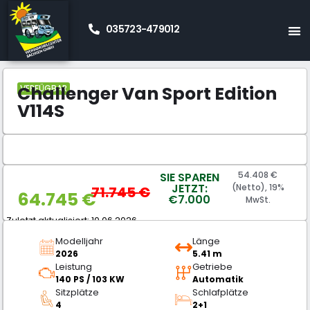
035723-479012
Start
Neue Wohnmobile Kaufen
Kastenwagen
»
»
»
Challenger
Challenger Van Sport Edition V114S
»
Challenger Van Sport Edition
VERFÜGBAR
V114S
54.408 €
SIE SPAREN
JETZT:
(Netto), 19%
71.745
€
64.745
€
€7.000
MwSt.
Zuletzt aktualisiert: 10.06.2026
Modelljahr
Länge
2026
5.41 m
Leistung
Getriebe
140 PS / 103 KW
Automatik
Sitzplätze
Schlafplätze
4
2+1