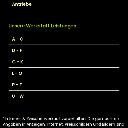
Antriebe
Unsere Werkstatt Leistungen
A - C
D - F
G - K
L - O
P - T
U - W
*Irrtümer & Zwischenverkauf vorbehalten. Die gemachten
Angaben in Anzeigen, Internet, Preisschildern und Bildern sind