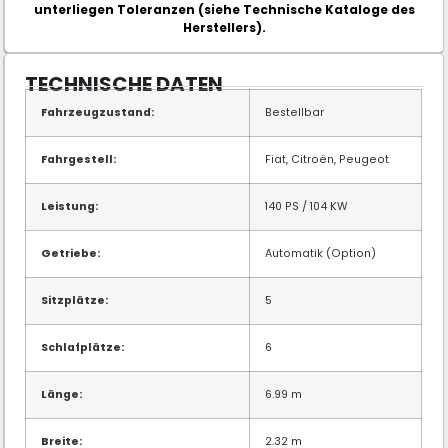
unterliegen Toleranzen (siehe Technische Kataloge des
Herstellers).
TECHNISCHE DATEN
Fahrzeugzustand:
Bestellbar
Fahrgestell:
Fiat, Citroën, Peugeot
Leistung:
140 PS / 104 KW
Getriebe:
Automatik (Option)
Sitzplätze:
5
Schlafplätze:
6
Länge:
6.99 m
Breite:
2.32 m