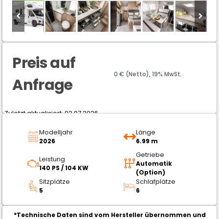
Preis auf
0 € (Netto), 19% MwSt.
Anfrage
Zuletzt aktualisiert: 02.07.2026
Modelljahr
Länge
2026
6.99 m
Getriebe
Leistung
Automatik
140 PS / 104 KW
(Option)
Sitzplätze
Schlafplätze
5
6
*Technische Daten sind vom Hersteller übernommen und