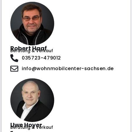
Robert Haaf
Beratung & Verkauf
035723-479012
info@wohnmobilcenter-sachsen.de
Uwe Hoyer
Beratung & Verkauf