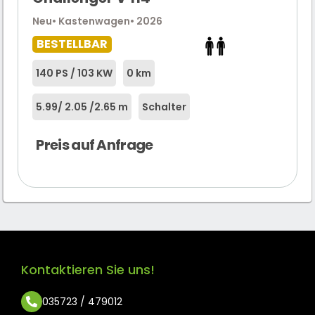
Neu
• Kastenwagen
• 2026
BESTELLBAR
140 PS / 103 KW
0 km
5.99
/ 2.05 /
2.65 m
Schalter
Preis auf Anfrage
Kontaktieren Sie uns!
035723 / 479012