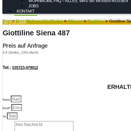
WOHNMOBIL FAQ – ALLES, WAS SIE WISSEN MÜSSEN
JOBS
KONTAKT
»
»
»
»
Giottiline S
Start
Neue Wohnmobile Kaufen
Alkoven
Giottiline
BESTELLBAR
Giottiline Siena 487
Preis auf Anfrage
0 € (Netto), 19% MwSt.
Tel.:
035723-479012
ERHALT
Name
Email*
Tel