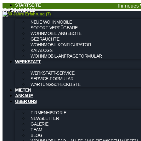
STARTSEITE
Ihr neues 
035723-479012
NEUE
NEUE WOHNMOBILE
SOFORT VERFÜGBARE
WOHNMOBIL-ANGEBOTE
GEBRAUCHTE
WOHNMOBIL KONFIGURATOR
KATALOGS
WOHNMOBIL-ANFRAGEFORMULAR
WERKSTATT
WERKSTATT-SERVICE
SERVICE-FORMULAR
WARTUNGSCHECKLISTE
MIETEN
ANKAUF
ÜBER UNS
FIRMENHISTORIE
NEWSLETTER
GALERIE
TEAM
BLOG
WOHNMOBIL FAQ – ALLES, WAS SIE WISSEN MÜSSEN