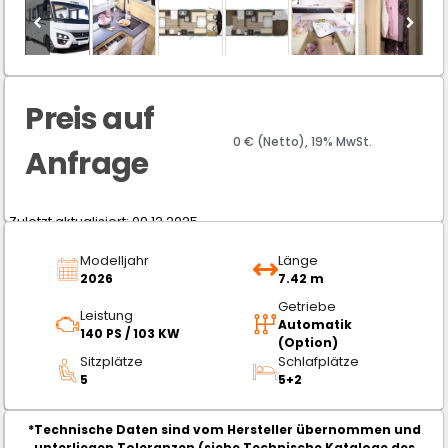
Preis auf
0 € (Netto), 19% MwSt.
Anfrage
Zuletzt aktualisiert: 09.12.2025
Modelljahr
Länge
2026
7.42 m
Getriebe
Leistung
Automatik
140 PS / 103 KW
(Option)
Sitzplätze
Schlafplätze
5
5+2
*Technische Daten sind vom Hersteller übernommen und
unterliegen Toleranzen (siehe Technische Kataloge des