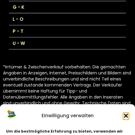
G - K
L - O
P - T
U - W
*Irrtümer & Zwischenverkauf vorbehalten. Die gemachten
Angaben in Anzeigen, Internet, Preisschildern und Bildern sind
unverbindliche Beschreibungen und sind nicht Teil eines
eventuell zustande kommenden Vertrags. Der Verkäufer
übernimmt keine Haftung für Tipp- und
Datenübermittlungsfehler. Alle Angaben in den Inseraten
sind unverbindlich und ohne Gewähr. Technische Daten sind
vom Hersteller übernommen und unterliegen Toleranzen
(siehe Technische Kataloge des Herstellers). Dekoration
Einwilligung verwalten
nicht im Lieferumfang.
Um die bestmögliche Erfahrung zu bieten, verwenden wir