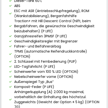
Diesel-Tank 60 L
ABS
ESC mit ASR (Antriebsschlupfregelung), ROM
(Wankstabilisierung), Berganfahrhilfe
Traction+ mit Hill Descent Control (hilft, beim
Bergabfahren, die gewünschte Geschwindigkeit
beizubehalten) (P LIFE)
Ganzjahresreifen 3PMSF (P LIFE)
Geschwindigkeitsregler mit Begrenzer
Fahrer- und Beifahrerairbag
TPMS (automatische Reifendruckkontrolle)
(OPTION)
2. Schlüssel mit Fernbedienung (PLIP)
LED-Tagfahrlicht (P LIFE)
Scheinwerfer vorn 100 % LED (OPTION)
Nebelscheinwerfer vorne (OPTION)
Außenspiegel Typ „Bus“
Komposit-Feder (P LIFE)
Anhängerkupplung [A]: 2.000 kg maximal,
vorbehaltlich der Einhaltung des höchstzul.
Zuggewichts (Gewicht der Option ± 5 kg) (OPTION
70)