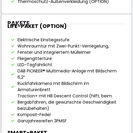
Thermoschutz-Außenverkleidung (OPTION)
PAKETE
LIFE-PAKET (OPTION)
Elektrische Einstiegsstufe
Wohnraumtür mit Zwei-Punkt-Verriegelung,
Fenster und integriertem Mülleimer
Fliegengittertüre
LED-Tagfahrlicht
DAB PIONEER® Multimedia-Anlage mit Bildschirm
6,2″
Rückfahrkamera mit Bildschirm im
Armaturenbrett
Traction+ mit Hill Descent Control (hilft, beim
Bergabfahren, die gewünschte Geschwindigkeit
beizubehalten)
Komposit-Feder
Ganzjahresreifen 3PMSF
SMART-PAKET