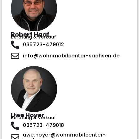
Robert Haaf
Beratung & Verkauf
035723-479012
info@wohnmobilcenter-sachsen.de
Uwe Hoyer
Beratung & Verkauf
035723-479018
uwe.hoyer@wohnmobilcenter-