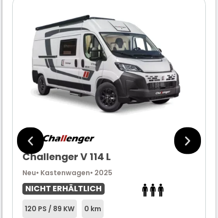
Challenger V 114 L
Neu
• Kastenwagen
• 2025
NICHT ERHÄLTLICH
120 PS / 89 KW
0 km