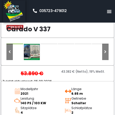
035723-479012
Start
Teilintegrierte
Carado V 337
»
»
Carado V 337
VERKAUFT
43.382 € (Netto), 19% MwSt.
53.890
€
Zuletzt aktualisiert: 05.08.2026
Modelljahr
Länge
2021
6.65 m
Leistung
Getriebe
140 PS / 103 KW
Schalter
Sitzplätze
Schlafplätze
4
2