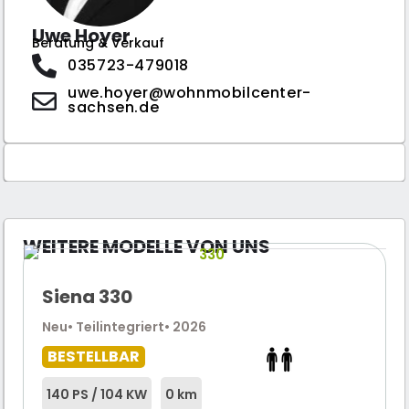
Uwe Hoyer
Beratung & Verkauf
035723-479018
uwe.hoyer@wohnmobilcenter-
sachsen.de
WEITERE MODELLE VON UNS
Siena 330
Neu
• Teilintegriert
• 2026
BESTELLBAR
140 PS / 104 KW
0 km