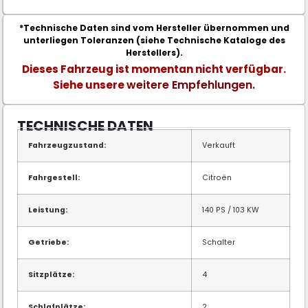
*Technische Daten sind vom Hersteller übernommen und
unterliegen Toleranzen (siehe Technische Kataloge des
Herstellers).
Dieses Fahrzeug ist momentan nicht verfügbar.
weitere Empfehlungen.
Siehe unsere
TECHNISCHE DATEN
Fahrzeugzustand:
Verkauft
Fahrgestell:
Citroën
Leistung:
140 PS / 103 KW
Getriebe:
Schalter
Sitzplätze:
4
Schlafplätze:
2