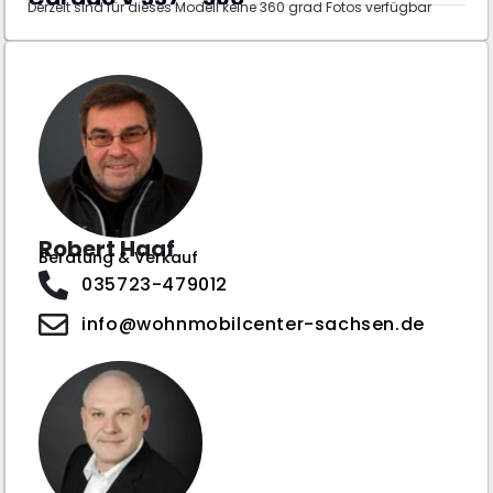
Derzeit sind für dieses Modell keine 360 grad Fotos verfügbar
Robert Haaf
Beratung & Verkauf
035723-479012
info@wohnmobilcenter-sachsen.de