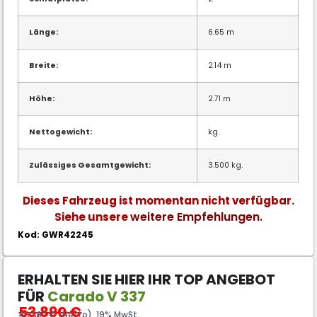
Länge:
6.65 m
Breite:
2.14 m
Höhe:
2.71 m
Nettogewicht:
kg.
Zulässiges Gesamtgewicht:
3.500 kg.
Dieses Fahrzeug ist momentan nicht verfügbar.
weitere Empfehlungen.
Siehe unsere
Kod: GWR42245
ERHALTEN SIE HIER IHR TOP ANGEBOT
FÜR
Carado V 337
53.890
€
43.382 € (Netto), 19% MwSt.