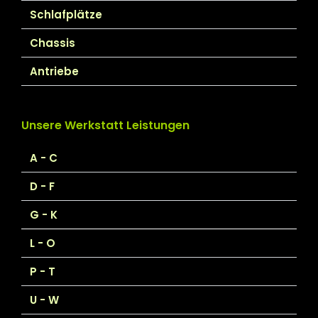
Schlafplätze
Chassis
Antriebe
Unsere Werkstatt Leistungen
A - C
D - F
G - K
L - O
P - T
U - W