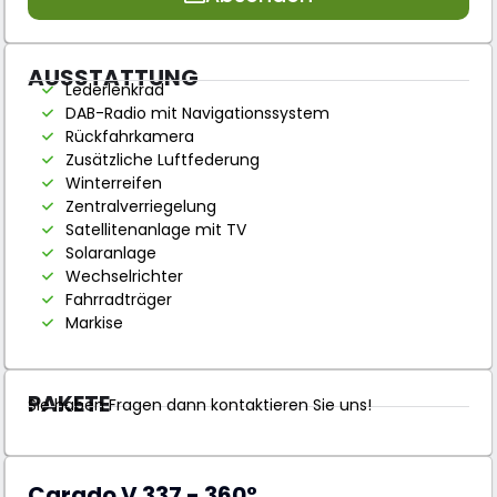
AUSSTATTUNG
Lederlenkrad
DAB-Radio mit Navigationssystem
Rückfahrkamera
Zusätzliche Luftfederung
Winterreifen
Zentralverriegelung
Satellitenanlage mit TV
Solaranlage
Wechselrichter
Fahrradträger
Markise
PAKETE
Sie haben Fragen dann kontaktieren Sie uns!
Carado V 337 - 360°