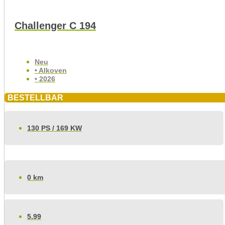
Challenger C 194
Neu
• Alkoven
• 2026
BESTELLBAR
130 PS / 169 KW
0 km
5.99