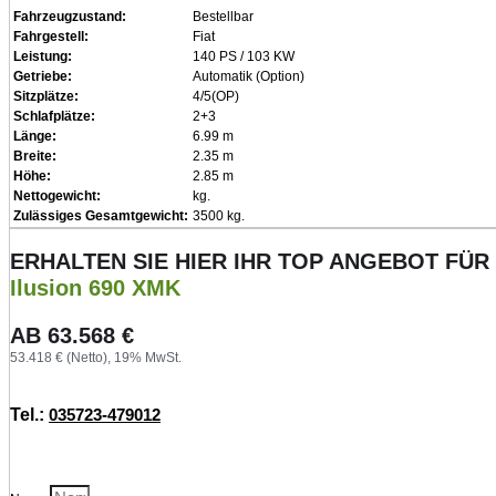
Fahrzeugzustand:
Bestellbar
Fahrgestell:
Fiat
Leistung:
140 PS / 103 KW
Getriebe:
Automatik (Option)
Sitzplätze:
4/5(OP)
Schlafplätze:
2+3
Länge:
6.99 m
Breite:
2.35 m
Höhe:
2.85 m
Nettogewicht:
kg.
Zulässiges Gesamtgewicht:
3500 kg.
ERHALTEN SIE HIER IHR TOP ANGEBOT FÜR
Ilusion 690 XMK
AB
63.568
€
53.418 € (Netto), 19% MwSt.
Tel.:
035723-479012