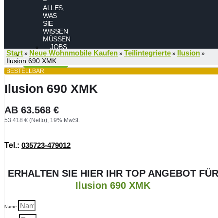
ALLES,
WAS
SIE
WISSEN
MÜSSEN
JOBS
Start
Neue Wohnmobile Kaufen
Teilintegrierte
Ilusion
»
»
»
»
KONTAKT
Ilusion 690 XMK
BESTELLBAR
Ilusion 690 XMK
AB
63.568
€
53.418 € (Netto), 19% MwSt.
Tel.:
035723-479012
ERHALTEN SIE HIER IHR TOP ANGEBOT FÜ
Ilusion 690 XMK
Name