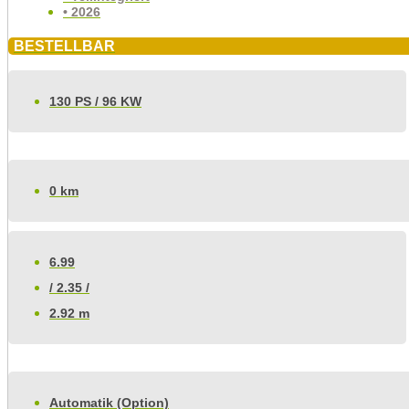
• 2026
BESTELLBAR
130 PS / 96 KW
0 km
6.99
/ 2.35 /
2.92 m
Automatik (Option)