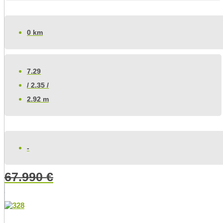
0 km
7.29
/ 2.35 /
2.92 m
-
67.990
€