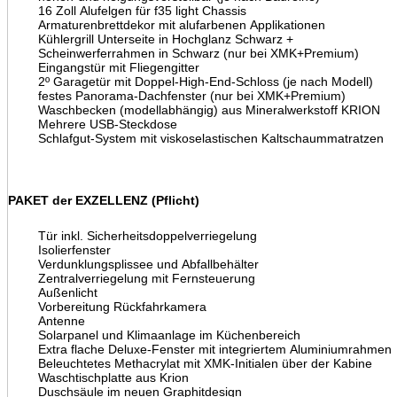
16 Zoll Alufelgen für f35 light Chassis
Armaturenbrettdekor mit alufarbenen Applikationen
Kühlergrill Unterseite in Hochglanz Schwarz +
Scheinwerferrahmen in Schwarz (nur bei XMK+Premium)
Eingangstür mit Fliegengitter
2º Garagetür mit Doppel-High-End-Schloss (je nach Modell)
festes Panorama-Dachfenster (nur bei XMK+Premium)
Waschbecken (modellabhängig) aus Mineralwerkstoff KRION
Mehrere USB-Steckdose
Schlafgut-System mit viskoselastischen Kaltschaummatratzen
PAKET der EXZELLENZ (Pflicht)
Tür inkl. Sicherheitsdoppelverriegelung
Isolierfenster
Verdunklungsplissee und Abfallbehälter
Zentralverriegelung mit Fernsteuerung
Außenlicht
Vorbereitung Rückfahrkamera
Antenne
Solarpanel und Klimaanlage im Küchenbereich
Extra flache Deluxe-Fenster mit integriertem Aluminiumrahmen
Beleuchtetes Methacrylat mit XMK-Initialen über der Kabine
Waschtischplatte aus Krion
Duschsäule im neuen Graphitdesign