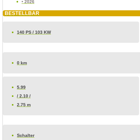
• 2026
BESTELLBAR
140 PS / 103 KW
0 km
5.99
/ 2.10 /
2.75 m
Schalter