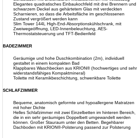
Elegantes quadratisches Einbaukochfeld mit drei Brennern und
schwarzem Deckel aus gehärtetem Glas mit verdeckten
Scharnieren, so dass die Arbeitsfläche im geschlossenen
Zustand vergrößert werden kann
Slim Tower 144L High-End-Absorptionskühlschrank, mit
Zweiwegeöffnung, LED-Innenbeleuchtung, AES-
Thermostatsteuerung und TFT-Bedienfeld
BADEZIMMER
Geräumige und hohe Duschkombination (2m), individuell
gestaltet in einem kompakten Bad
Klappbares Waschbecken aus KRION® (hochwertiges und sehr
widerstandsfähiges Kompaktmineral)
Toilette mit Keramikbeschichtung, schwenkbare Toilette
SCHLAFZIMMER
Bequeme, anatomisch geformte und hypoallergene Matratzen
mit hoher Dichte
Helles Schlafzimmer mit zwei Einzelbetten im hinteren Bereich,
die in ein sehr geräumiges Doppelbett umgewandelt werden
können. Großer Stauraum unter den Betten. Begehbarer
Dachboden mit KRION®-Polsterung passend zur Polsterung