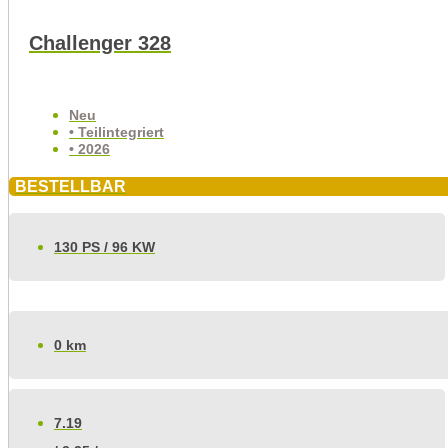
Challenger 328
Neu
• Teilintegriert
• 2026
BESTELLBAR
130 PS / 96 KW
0 km
7.19