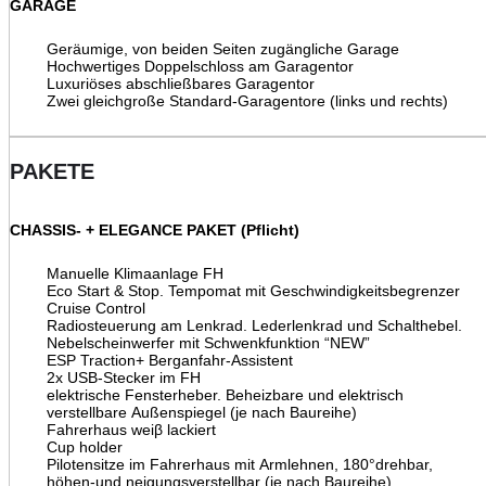
GARAGE
Geräumige, von beiden Seiten zugängliche Garage
Hochwertiges Doppelschloss am Garagentor
Luxuriöses abschließbares Garagentor
Zwei gleichgroße Standard-Garagentore (links und rechts)
PAKETE
CHASSIS- + ELEGANCE PAKET (Pflicht)
Manuelle Klimaanlage FH
Eco Start & Stop. Tempomat mit Geschwindigkeitsbegrenzer
Cruise Control
Radiosteuerung am Lenkrad. Lederlenkrad und Schalthebel.
Nebelscheinwerfer mit Schwenkfunktion
“NEW”
ESP Traction+ Berganfahr-Assistent
2x USB-Stecker im FH
elektrische Fensterheber. Beheizbare und elektrisch
verstellbare Außenspiegel (je nach Baureihe)
Fahrerhaus weiβ lackiert
Cup holder
Pilotensitze im Fahrerhaus mit Armlehnen, 180°drehbar,
höhen-und neigungsverstellbar (je nach Baureihe)