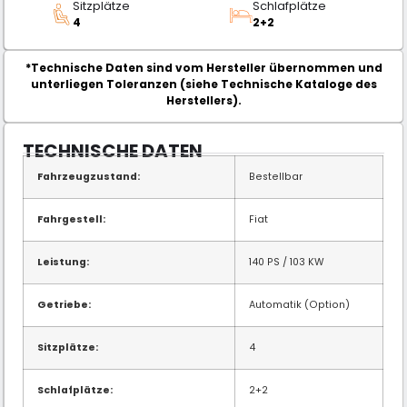
Sitzplätze
Schlafplätze
4
2+2
*Technische Daten sind vom Hersteller übernommen und
unterliegen Toleranzen (siehe Technische Kataloge des
Herstellers).
TECHNISCHE DATEN
Fahrzeugzustand:
Bestellbar
Fahrgestell:
Fiat
Leistung:
140 PS / 103 KW
Getriebe:
Automatik (Option)
Sitzplätze:
4
Schlafplätze:
2+2