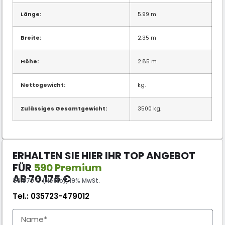
Länge:
5.99 m
Breite:
2.35 m
Höhe:
2.85 m
Nettogewicht:
kg.
Zulässiges Gesamtgewicht:
3500 kg.
ERHALTEN SIE HIER IHR TOP ANGEBOT
FÜR
590 Premium
AB
70.175
€
58.970 € (Netto), 19% MwSt.
Tel.:
035723-479012