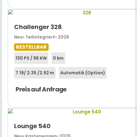
Challenger 328
Neu
• Teilintegriert
• 2026
BESTELLBAR
130 PS / 96 KW
0 km
7.19
/ 2.35 /
2.92 m
Automatik (Option)
Preis auf Anfrage
Lounge 540
Neu
• Kastenwagen
• 2025