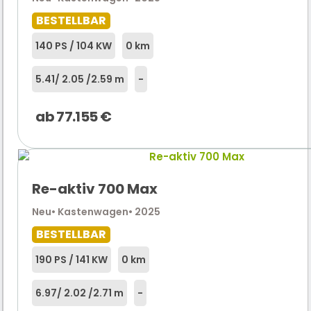
BESTELLBAR
140 PS / 104 KW
0 km
5.41
/ 2.05 /
2.59 m
-
ab
77.155
€
Re-aktiv 700 Max
Neu
• Kastenwagen
• 2025
BESTELLBAR
190 PS / 141 KW
0 km
6.97
/ 2.02 /
2.71 m
-