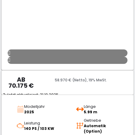
AB
58.970 € (Netto), 19% MwSt.
70.175
€
Zuletzt aktualisiert: 31.10.2025
Modelljahr
Länge
2025
5.99 m
Getriebe
Leistung
Automatik
140 PS / 103 KW
(Option)