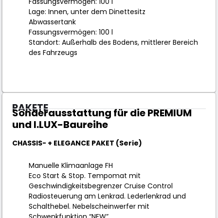
Fassungsvermögen: 100 l
Lage: Innen, unter dem Dinettesitz
Abwassertank
Fassungsvermögen: 100 l
Standort: Außerhalb des Bodens, mittlerer Bereich
des Fahrzeugs
PAKETE
Sonderausstattung für die PREMIUM
und I.LUX-Baureihe
CHASSIS- + ELEGANCE PAKET (Serie)
Manuelle Klimaanlage FH
Eco Start & Stop. Tempomat mit
Geschwindigkeitsbegrenzer Cruise Control
Radiosteuerung am Lenkrad. Lederlenkrad und
Schalthebel. Nebelscheinwerfer mit
Schwenkfunktion “NEW”