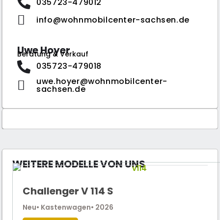
035723-479012
info@wohnmobilcenter-sachsen.de
Uwe Hoyer
Beratung & Verkauf
035723-479018
uwe.hoyer@wohnmobilcenter-
sachsen.de
WEITERE MODELLE VON UNS
Challenger V 114 S
Neu
• Kastenwagen
• 2026