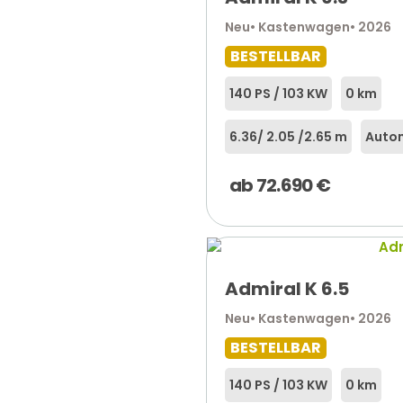
Neu
• Kastenwagen
• 2026
BESTELLBAR
140 PS / 103 KW
0 km
6.36
/ 2.05 /
2.65 m
Autom
ab
72.690
€
Admiral K 6.5
Neu
• Kastenwagen
• 2026
BESTELLBAR
140 PS / 103 KW
0 km