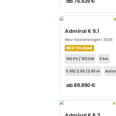
ab
75.539
€
Admiral K 5.1
Neu
• Kastenwagen
• 2026
BESTELLBAR
140 PS / 103 KW
0 km
5.99
/ 2.05 /
2.65 m
Autom
ab
69.890
€
Admiral K 6.3