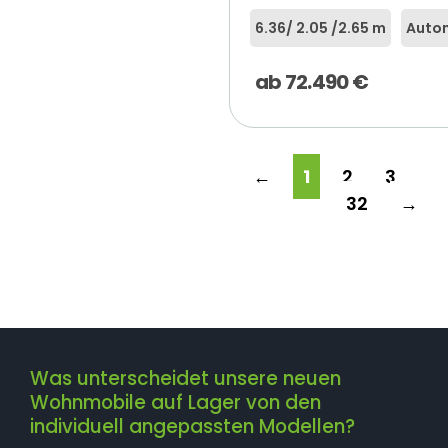
6.36
/ 2.05 /
2.65 m
Autom
ab
72.490
€
←
1
2
3
…
32
→
Was unterscheidet unsere neuen
Wohnmobile auf Lager von den
individuell angepassten Modellen?