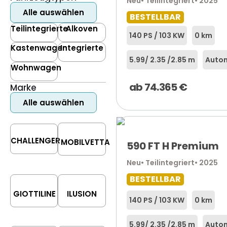
Neu
• Teilintegriert
• 2025
Alle auswählen
BESTELLBAR
Teilintegrierte
Alkoven
140 PS / 103 KW
0 km
Kastenwagen
Integrierte
5.99
/ 2.35 /
2.85 m
Autom
Wohnwagen
ab
74.365
€
Marke
Alle auswählen
CHALLENGER
MOBILVETTA
590 FT H Premium
Neu
• Teilintegriert
• 2025
BESTELLBAR
GIOTTILINE
ILUSION
140 PS / 103 KW
0 km
5.99
/ 2.35 /
2.85 m
Autom