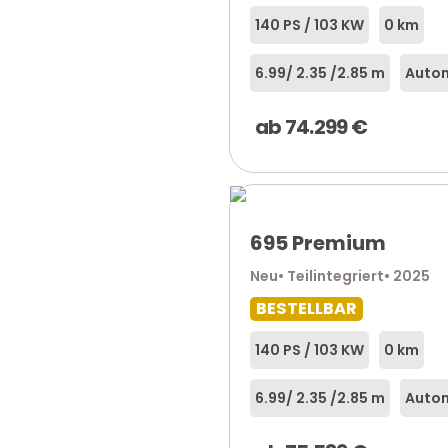
140 PS / 103 KW
0 km
6.99
/ 2.35 /
2.85 m
Autom
ab
74.299
€
695 Premium
Neu
• Teilintegriert
• 2025
BESTELLBAR
140 PS / 103 KW
0 km
6.99
/ 2.35 /
2.85 m
Autom