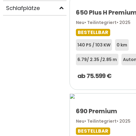
Schlafplätze
650 Plus H Premiu
Neu
• Teilintegriert
• 2025
BESTELLBAR
140 PS / 103 KW
0 km
6.79
/ 2.35 /
2.85 m
Autom
ab
75.599
€
690 Premium
Neu
• Teilintegriert
• 2025
BESTELLBAR