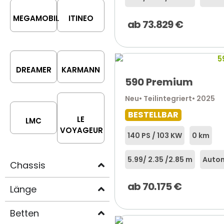
MEGAMOBIL
ITINEO
ab
73.829
€
DREAMER
KARMANN
590 Premium
Neu
• Teilintegriert
• 2025
BESTELLBAR
LE
LMC
VOYAGEUR
140 PS / 103 KW
0 km
5.99
/ 2.35 /
2.85 m
Autom
Chassis
ab
70.175
€
Länge
Betten