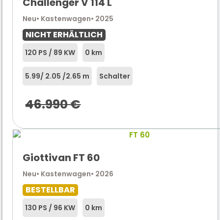
Challenger V 114 L
Neu
• Kastenwagen
• 2025
NICHT ERHÄLTLICH
120 PS / 89 KW
0 km
5.99
/ 2.05 /
2.65 m
Schalter
46.990
€
Giottivan FT 60
Neu
• Kastenwagen
• 2026
BESTELLBAR
130 PS / 96 KW
0 km