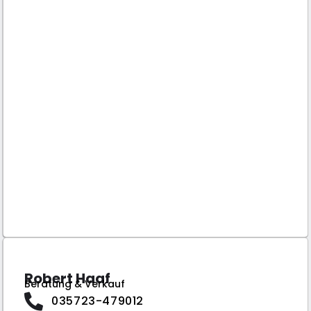
Robert Haaf
Beratung & Verkauf
035723-479012