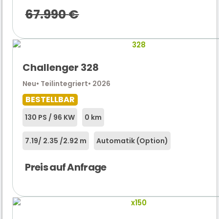
67.990
€
Challenger 328
Neu
• Teilintegriert
• 2026
BESTELLBAR
130 PS / 96 KW
0 km
7.19
/ 2.35 /
2.92 m
Automatik (Option)
Preis auf Anfrage