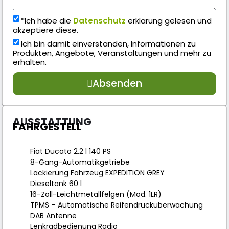
*Ich habe die
Datenschutz
erklärung gelesen und
akzeptiere diese.
Ich bin damit einverstanden, Informationen zu
Produkten, Angebote, Veranstaltungen und mehr zu
erhalten.
Absenden
AUSSTATTUNG
FAHRGESTELL
Fiat Ducato 2.2 l 140 PS
8-Gang-Automatikgetriebe
Lackierung Fahrzeug EXPEDITION GREY
Dieseltank 60 l
16-Zoll-Leichtmetallfelgen (Mod. 1LR)
TPMS – Automatische Reifendrucküberwachung
DAB Antenne
Lenkradbedienung Radio