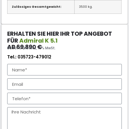
Zulässiges Gesamtgewicht:
3500 kg.
ERHALTEN SIE HIER IHR TOP ANGEBOT
FÜR
Admiral K 5.1
AB
69.890
€
58.731 € (Netto), 19% MwSt.
Tel.:
035723-479012