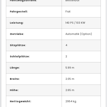
Fahrzeugzustand:
Bestellbar
Fahrgestell:
Fiat
Leistung:
140 PS / 103 KW
Getriebe:
Automatik (Option)
Sitzplätze:
4
Schlafplätze:
2
Länge:
5.99 m
Breite:
2.05 m
Höhe:
2.65 m
Nettogewicht:
2954 kg.