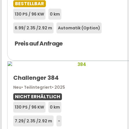
BESTELLBAR
130 PS / 96 KW
0 km
6.99
/ 2.35 /
2.92 m
Automatik (Option)
Preis auf Anfrage
Challenger 384
Neu
• Teilintegriert
• 2025
NICHT ERHÄLTLICH
130 PS / 96 KW
0 km
7.29
/ 2.35 /
2.92 m
-