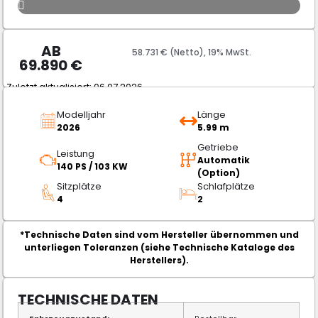
AB
58.731 € (Netto), 19% MwSt.
69.890
€
Zuletzt aktualisiert: 06.07.2026
Modelljahr
Länge
2026
5.99 m
Getriebe
Leistung
Automatik
140 PS / 103 KW
(Option)
Sitzplätze
Schlafplätze
4
2
*Technische Daten sind vom Hersteller übernommen und
unterliegen Toleranzen (siehe Technische Kataloge des
Herstellers).
TECHNISCHE DATEN