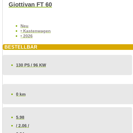
Giottivan FT 60
Neu
• Kastenwagen
• 2026
BESTELLBAR
130 PS / 96 KW
0 km
5.98
/ 2.06 /