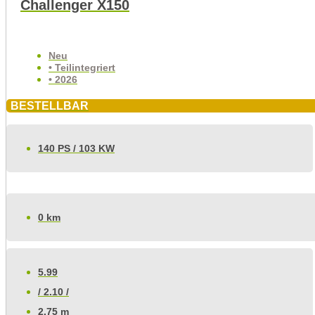
Challenger X150
Neu
• Teilintegriert
• 2026
BESTELLBAR
140 PS / 103 KW
0 km
5.99
/ 2.10 /
2.75 m