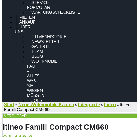
SERVICE-
FORMULAR
WARTUNGSCHECKLISTE
MIETEN
ANKAUF
ÜBER
UNS
FIRMENHISTORIE
NEWSLETTER
GALERIE
TEAM
BLOG
WOHNMOBIL
FAQ
–
ALLES,
WAS
SIE
WISSEN
MÜSSEN
JOBS
Start
Neue Wohnmobile Kaufen
Integrierte
Itineo
Itineo
»
»
»
»
KONTAKT
Famili Compact CM660
VERFÜGBAR
Itineo Famili Compact CM660