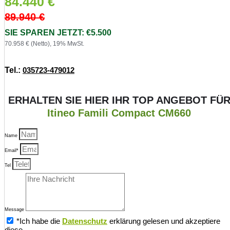
84.440
€
89.940
€
SIE SPAREN JETZT: €5.500
70.958 € (Netto), 19% MwSt.
Tel.:
035723-479012
ERHALTEN SIE HIER IHR TOP ANGEBOT FÜ
Itineo Famili Compact CM660
Name
Email*
Tel
Message
*Ich habe die
Datenschutz
erklärung gelesen und akzeptiere
diese.