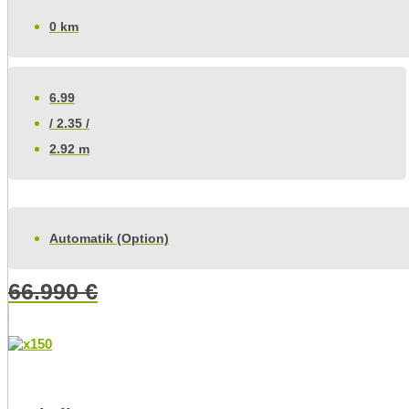
0 km
6.99
/ 2.35 /
2.92 m
Automatik (Option)
66.990
€