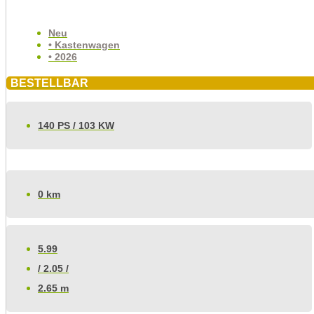
Neu
• Kastenwagen
• 2026
BESTELLBAR
140 PS / 103 KW
0 km
5.99
/ 2.05 /
2.65 m