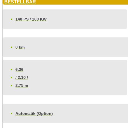
BESTELLBAR
140 PS / 103 KW
0 km
6.36
/ 2.10 /
2.75 m
Automatik (Option)