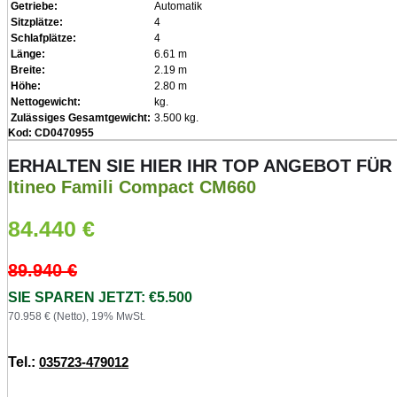
Getriebe:
Automatik
Sitzplätze:
4
Schlafplätze:
4
Länge:
6.61 m
Breite:
2.19 m
Höhe:
2.80 m
Nettogewicht:
kg.
Zulässiges Gesamtgewicht:
3.500 kg.
Kod: CD0470955
ERHALTEN SIE HIER IHR TOP ANGEBOT FÜR
Itineo Famili Compact CM660
84.440
€
89.940
€
SIE SPAREN JETZT: €5.500
70.958 € (Netto), 19% MwSt.
Tel.:
035723-479012