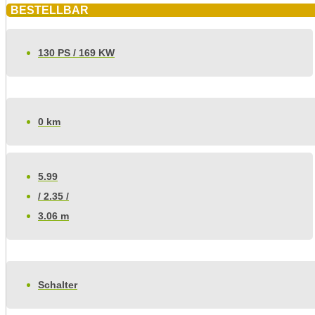
BESTELLBAR
130 PS / 169 KW
0 km
5.99
/ 2.35 /
3.06 m
Schalter