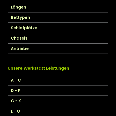
Längen
Bettypen
Schlafplätze
Chassis
Antriebe
Unsere Werkstatt Leistungen
A - C
D - F
G - K
L - O