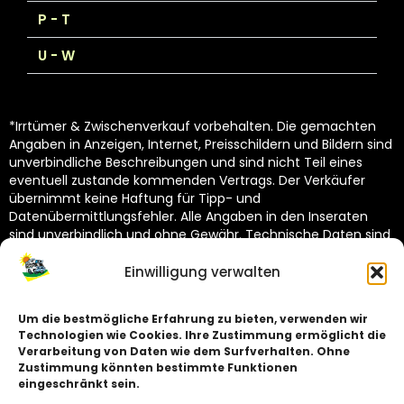
P - T
U - W
*Irrtümer & Zwischenverkauf vorbehalten. Die gemachten
Angaben in Anzeigen, Internet, Preisschildern und Bildern sind
unverbindliche Beschreibungen und sind nicht Teil eines
eventuell zustande kommenden Vertrags. Der Verkäufer
übernimmt keine Haftung für Tipp- und
Datenübermittlungsfehler. Alle Angaben in den Inseraten
sind unverbindlich und ohne Gewähr. Technische Daten sind
vom Hersteller übernommen und unterliegen Toleranzen
(siehe Technische Kataloge des Herstellers). Dekoration
Einwilligung verwalten
nicht im Lieferumfang.
Um die bestmögliche Erfahrung zu bieten, verwenden wir
Technologien wie Cookies. Ihre Zustimmung ermöglicht die
Impressum
Verarbeitung von Daten wie dem Surfverhalten. Ohne
Zustimmung könnten bestimmte Funktionen
Datenschutz
eingeschränkt sein.