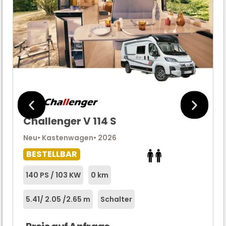
Challenger V 114 S
Neu
• Kastenwagen
• 2026
BESTELLBAR
140 PS / 103 KW
0 km
5.41
/ 2.05 /
2.65 m
Schalter