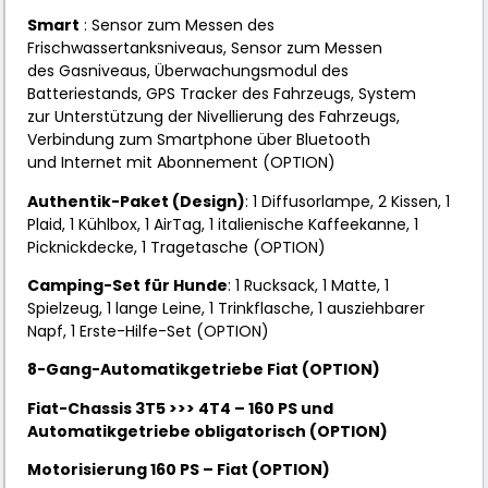
Smart
:
Sensor zum Messen des
Frischwassertanksniveaus, Sensor zum Messen
des
Gasniveaus, Überwachungsmodul des
Batteriestands, GPS Tracker des Fahrzeugs, System
zur
Unterstützung der Nivellierung des Fahrzeug
s,
Verbindung zum Smartphone über Bluetooth
und
Intern
et mit Abonnement (OPTION)
Authentik-Paket (Design)
: 1 Diffusorlampe, 2 Kissen, 1
Plaid, 1 Kühlbox, 1 AirTag, 1 italienische Kaffeekanne, 1
Picknickdecke, 1 Tragetasche (OPTION)
Camping-Set für Hunde
: 1 Rucksack, 1 Matte, 1
Spielzeug, 1 lange Leine, 1 Trinkflasche, 1 ausziehbarer
Napf, 1 Erste-Hilfe-Set (OPTION)
8-Gang-Automatikgetriebe Fiat (OPTION)
Fiat-Chassis 3T5 >>> 4T4 – 160 PS und
Automatikgetriebe obligatorisch (OPTION)
Motorisierung 160 PS – Fiat (OPTION)