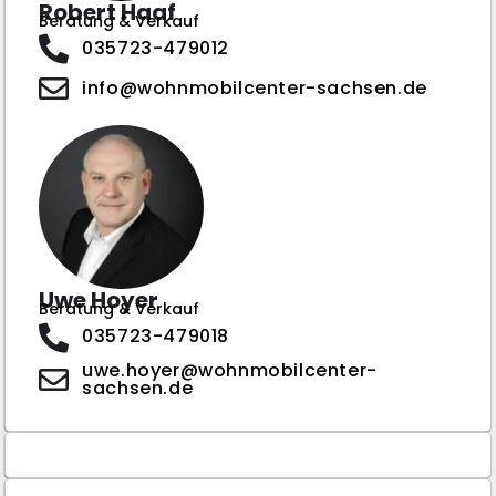
Robert Haaf
Beratung & Verkauf
035723-479012
info@wohnmobilcenter-sachsen.de
Uwe Hoyer
Beratung & Verkauf
035723-479018
uwe.hoyer@wohnmobilcenter-
sachsen.de