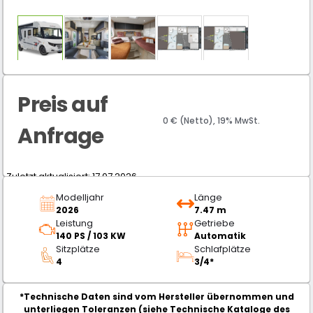
Preis auf
0 € (Netto), 19% MwSt.
Anfrage
Zuletzt aktualisiert: 17.07.2026
Modelljahr
Länge
2026
7.47 m
Leistung
Getriebe
140 PS / 103 KW
Automatik
Sitzplätze
Schlafplätze
4
3/4*
*Technische Daten sind vom Hersteller übernommen und
unterliegen Toleranzen (siehe Technische Kataloge des