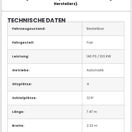
Herstellers).
TECHNISCHE DATEN
Fahrzeugzustand:
Bestellbar
Fahrgestell:
Fiat
Leistung:
140 PS / 103 KW
Getriebe:
Automatik
Sitzplätze:
4
Schlafplätze:
3/4*
Länge:
7.47 m
Breite:
2.32 m