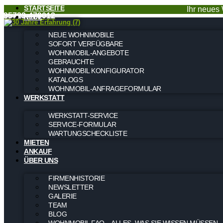
STARTSEITE
Ihr neues 
035723-479012
NEUE
NEUE WOHNMOBILE
SOFORT VERFÜGBARE
WOHNMOBIL-ANGEBOTE
GEBRAUCHTE
WOHNMOBIL KONFIGURATOR
KATALOGS
WOHNMOBIL-ANFRAGEFORMULAR
WERKSTATT
WERKSTATT-SERVICE
SERVICE-FORMULAR
WARTUNGSCHECKLISTE
MIETEN
ANKAUF
ÜBER UNS
FIRMENHISTORIE
NEWSLETTER
GALERIE
TEAM
BLOG
WOHNMOBIL FAQ – ALLES, WAS SIE WISSEN MÜSSEN