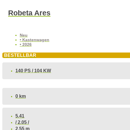
Robeta Ares
Neu
• Kastenwagen
• 2026
BESTELLBAR
140 PS / 104 KW
0 km
5.41
/ 2.05 /
2.55 m