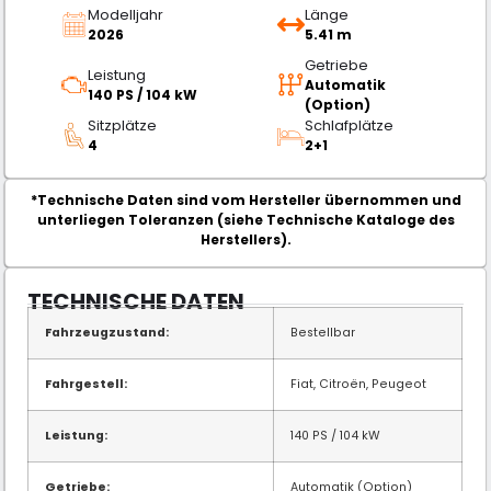
Modelljahr
Länge
2026
5.41 m
Getriebe
Leistung
Automatik
140 PS / 104 kW
(Option)
Sitzplätze
Schlafplätze
4
2+1
*Technische Daten sind vom Hersteller übernommen und
unterliegen Toleranzen (siehe Technische Kataloge des
Herstellers).
TECHNISCHE DATEN
Fahrzeugzustand:
Bestellbar
Fahrgestell:
Fiat, Citroën, Peugeot
Leistung:
140 PS / 104 kW
Getriebe:
Automatik (Option)