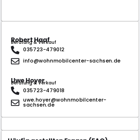
Robert Haaf
Beratung & Verkauf
035723-479012
info@wohnmobilcenter-sachsen.de
Uwe Hoyer
Beratung & Verkauf
035723-479018
uwe.hoyer@wohnmobilcenter-
sachsen.de