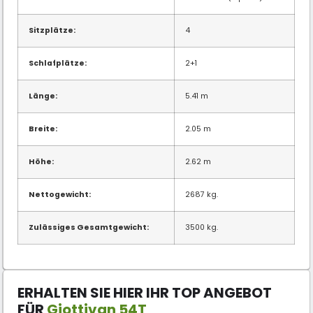
Sitzplätze:
4
Schlafplätze:
2+1
Länge:
5.41 m
Breite:
2.05 m
Höhe:
2.62 m
Nettogewicht:
2687 kg.
Zulässiges Gesamtgewicht:
3500 kg.
ERHALTEN SIE HIER IHR TOP ANGEBOT
FÜR
Giottivan 54T