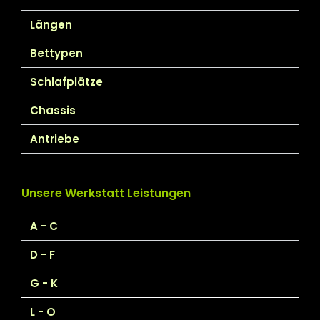
Längen
Bettypen
Schlafplätze
Chassis
Antriebe
Unsere Werkstatt Leistungen
A - C
D - F
G - K
L - O