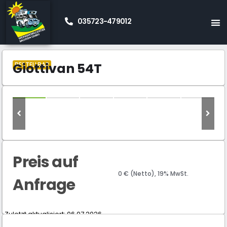
035723-479012
Start
Neue Wohnmobile Kaufen
Kastenwagen
»
»
»
Giottiline
Giottivan 54T
»
Giottivan 54T
BESTELLBAR
Preis auf
0 € (Netto), 19% MwSt.
Anfrage
Zuletzt aktualisiert: 06.07.2026