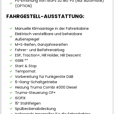
PS-Erhöhung von 140PS zu 180*PS (Nur Automatik)
(OPTION)
FAHRGESTELL-AUSSTATTUNG:
Manuelle Klimaanlage in der Fahrerkabine
Elektrisch verstellbare und beheizbare
Außenspiegel
M+S-Reifen, Ganzjahresreifen
Fahrer- und Beifahrerairbag
ESP, Traction+, Hill Holder, Hill Descent
GSRII **
Start & Stop
Tempomat
Vorbereitung für Funkgeräte DAB
6-Gang-Schaltgetriebe
Heizung Truma Combi 4000 Diesel
Truma-Steuerung CP+
ISOFIX
15″ Stahlfelgen
Spülbeckenabdeckung
Isolierende Innenrollos für die Fahrerkabine