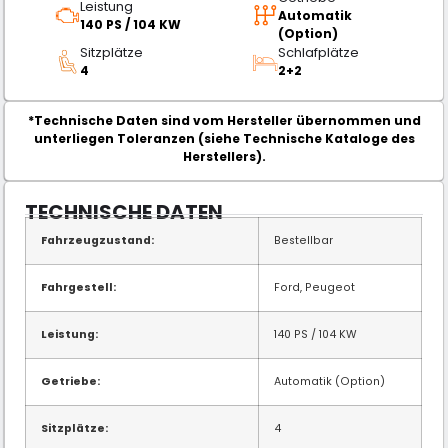
Leistung
Automatik
140 PS / 104 KW
(Option)
Sitzplätze
Schlafplätze
4
2+2
*Technische Daten sind vom Hersteller übernommen und
unterliegen Toleranzen (siehe Technische Kataloge des
Herstellers).
TECHNISCHE DATEN
Fahrzeugzustand:
Bestellbar
Fahrgestell:
Ford, Peugeot
Leistung:
140 PS / 104 KW
Getriebe:
Automatik (Option)
Sitzplätze:
4