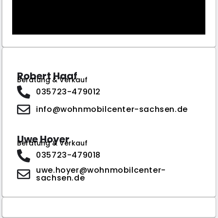
Robert Haaf
Beratung & Verkauf
035723-479012
info@wohnmobilcenter-sachsen.de
Uwe Hoyer
Beratung & Verkauf
035723-479018
uwe.hoyer@wohnmobilcenter-
sachsen.de