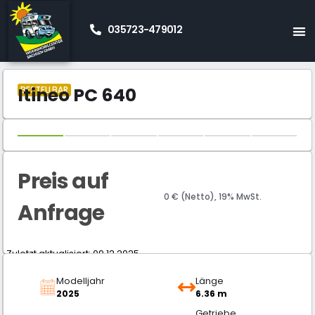
035723-479012
Start
Neue Wohnmobile Kaufen
Teilintegrierte
»
»
»
Itineo
Itineo PC 640
»
Itineo PC 640
BESTELLBAR
Preis auf
0 € (Netto), 19% MwSt.
Anfrage
Zuletzt aktualisiert: 09.12.2025
Modelljahr
Länge
2025
6.36 m
Getriebe