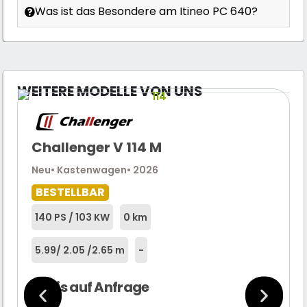
Was ist das Besondere am Itineo PC 640?
WEITERE MODELLE VON UNS
Challenger V 114 M
Neu
• Kastenwagen
• 2026
BESTELLBAR
140 PS / 103 KW
0 km
5.99
/ 2.05 /
2.65 m
-
Preis auf Anfrage