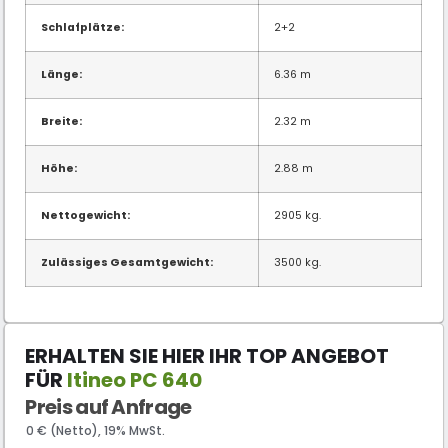
Schlafplätze:
2+2
Länge:
6.36 m
Breite:
2.32 m
Höhe:
2.88 m
Nettogewicht:
2905 kg.
Zulässiges Gesamtgewicht:
3500 kg.
ERHALTEN SIE HIER IHR TOP ANGEBOT
FÜR
Itineo PC 640
Preis auf Anfrage
0 € (Netto), 19% MwSt.