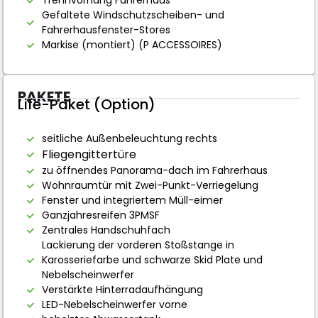
Trennvorhang Fahrerhaus
Gefaltete Windschutzscheiben- und
Fahrerhausfenster-Stores
Markise (montiert) (P ACCESSOIRES)
PAKETE
Life-Paket (Option)
seitliche Außenbeleuchtung rechts
Fliegengittertüre
zu öffnendes Panorama-dach im Fahrerhaus
Wohnraumtür mit Zwei-Punkt-Verriegelung
Fenster und integriertem Müll-eimer
Ganzjahresreifen 3PMSF
Zentrales Handschuhfach
Lackierung der vorderen Stoßstange in
Karosseriefarbe und schwarze Skid Plate und
Nebelscheinwerfer
Verstärkte Hinterradaufhängung
LED-Nebelscheinwerfer vorne