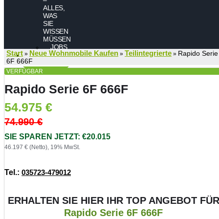
ALLES,
WAS
SIE
WISSEN
MÜSSEN
JOBS
Start
Neue Wohnmobile Kaufen
Teilintegrierte
Rapido Serie
»
»
»
KONTAKT
6F 666F
VERFÜGBAR
Rapido Serie 6F 666F
54.975
€
74.990
€
SIE SPAREN JETZT: €20.015
46.197 € (Netto), 19% MwSt.
Tel.:
035723-479012
ERHALTEN SIE HIER IHR TOP ANGEBOT FÜ
Rapido Serie 6F 666F