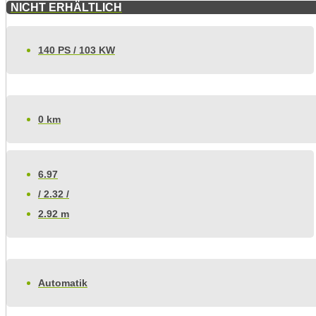
NICHT ERHÄLTLICH
140 PS / 103 KW
0 km
6.97
/ 2.32 /
2.92 m
Automatik