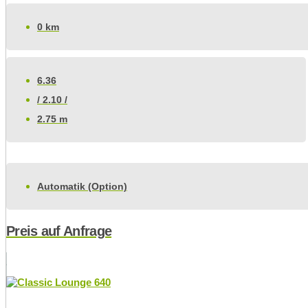
0 km
6.36
/ 2.10 /
2.75 m
Automatik (Option)
Preis auf Anfrage