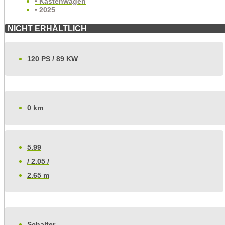
• Kastenwagen
• 2025
NICHT ERHÄLTLICH
120 PS / 89 KW
0 km
5.99
/ 2.05 /
2.65 m
Schalter