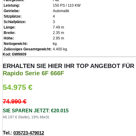
Fahrgestell:
Fiat
Leistung:
150 PS / 110 KW
Getriebe:
Automatik
Sitzplätze:
4
Schlafplätze:
3
Länge:
7.49 m
Breite:
2.35 m
Höhe:
2.95 m
Nettogewicht:
kg.
Zulässiges Gesamtgewicht:
4.400 kg.
Kod: GW9809
ERHALTEN SIE HIER IHR TOP ANGEBOT FÜR
Rapido Serie 6F 666F
54.975
€
74.990
€
SIE SPAREN JETZT: €20.015
46.197 € (Netto), 19% MwSt.
Tel.:
035723-479012