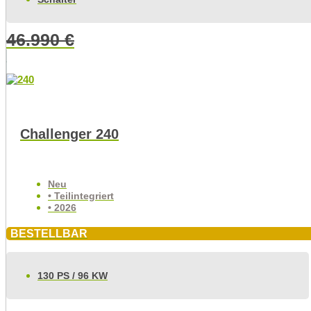
46.990
€
Challenger 240
Neu
• Teilintegriert
• 2026
BESTELLBAR
130 PS / 96 KW