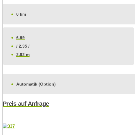
0 km
6.99
/ 2.35 /
2.92 m
Automatik (Option)
Preis auf Anfrage