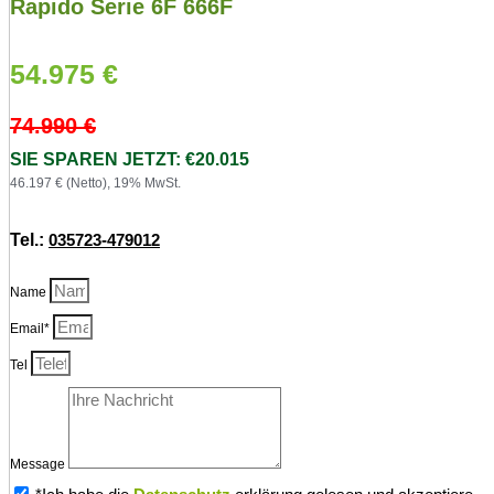
Rapido Serie 6F 666F
54.975
€
74.990
€
SIE SPAREN JETZT: €20.015
46.197 € (Netto), 19% MwSt.
Tel.:
035723-479012
Name
Email*
Tel
Message