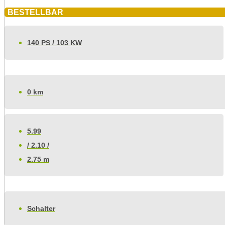
BESTELLBAR
140 PS / 103 KW
0 km
5.99
/ 2.10 /
2.75 m
Schalter