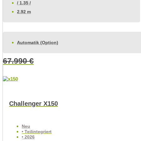
/ 1.35 /
2.92 m
Automatik (Option)
67.990
€
Challenger X150
Neu
• Teilintegriert
• 2026