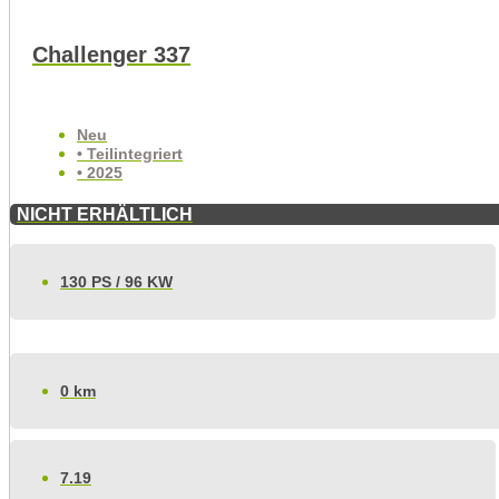
Challenger 337
Neu
• Teilintegriert
• 2025
NICHT ERHÄLTLICH
130 PS / 96 KW
0 km
7.19