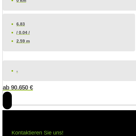
0 km
6.83
/ 0.04 /
2.59 m
-
ab
90.650
€
Kontaktieren Sie uns!