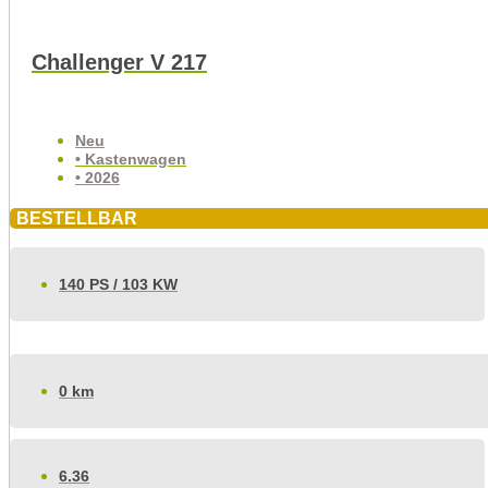
Challenger V 217
Neu
• Kastenwagen
• 2026
BESTELLBAR
140 PS / 103 KW
0 km
6.36