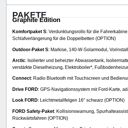
PAKETE
Graphite Edition
Komfortpaket S
: Verdunklungsrollo für die Fahrerkabine, 
Schlafverlängerung für die Doppelbetten (ОPTION)
Outdoor-Paket S
: Markise, 140-W-Solarmodul, Vorinstal
Arctic
: Isolierter und beheizter Abwassertank, Isolierma
verstärkte Dieselheizung,
Elektroboiler*, Fußbodenheizu
Connect
: Radio Bluetooth mit Touchscreen und Bedie
Drive FORD
: GPS-Navigationssystem mit Ford-Karte, ad
Look FORD
: Leichtmetallfelgen 16″ schwarz (ОPTION)
FORD Safety-Paket
: Kollisionswarnung, Spurhalteassis
Rückwärtsfahren (ОPTION)