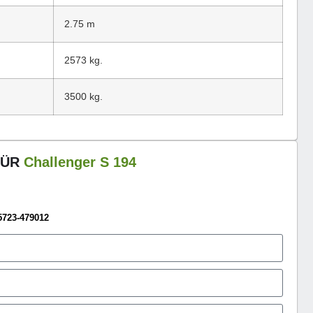
2.75 m
2573 kg.
3500 kg.
FÜR
Challenger S 194
5723-479012