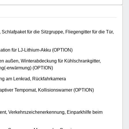
Schlafpaket für die Sitzgruppe, Fliegengitter für die Tür,
lation für LJ-Lithium-Akku (ОPTION)
tten außen, Winterabdeckung für Kühlschrankgitter,
ng
(-erwärmung) (ОPTION)
nung am Lenkrad, Rückfahrkamera
aptiver Tempomat, Kollisionswarne
r (ОPTION)
tent, Verkehrszeichenerkennung, Einparkhilfe beim