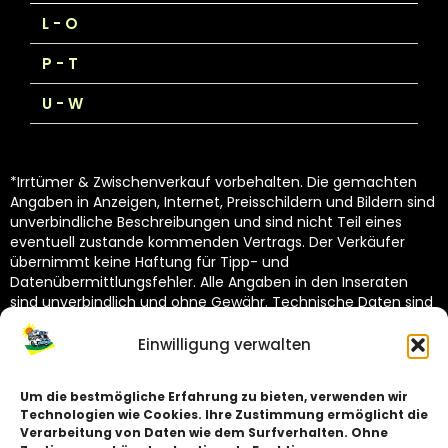
L - O
P - T
U - W
*Irrtümer & Zwischenverkauf vorbehalten. Die gemachten
Angaben in Anzeigen, Internet, Preisschildern und Bildern sind
unverbindliche Beschreibungen und sind nicht Teil eines
eventuell zustande kommenden Vertrags. Der Verkäufer
übernimmt keine Haftung für Tipp- und
Datenübermittlungsfehler. Alle Angaben in den Inseraten
sind unverbindlich und ohne Gewähr. Technische Daten sind
vom Hersteller übernommen und unterliegen Toleranzen
(siehe Technische Kataloge des Herstellers). Dekoration
Einwilligung verwalten
nicht im Lieferumfang.
Um die bestmögliche Erfahrung zu bieten, verwenden wir
Technologien wie Cookies. Ihre Zustimmung ermöglicht die
Impressum
Verarbeitung von Daten wie dem Surfverhalten. Ohne