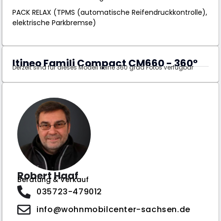
PACK RELAX (TPMS (automatische Reifendruckkontrolle),
elektrische Parkbremse)
Itineo Famili Compact CM660 - 360°
Derzeit sind für dieses Modell keine 360 grad Fotos verfügbar
Robert Haaf
Beratung & Verkauf
035723-479012
info@wohnmobilcenter-sachsen.de