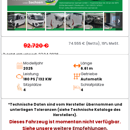
74.555 € (Netto), 19% MwSt.
92.720
€
Zuletzt aktualisiert: 27.04.2026
Modelljahr
Länge
2025
6.61 m
Leistung
Getriebe
180 PS / 132 KW
Automatik
Sitzplätze
Schlafplätze
4
4
*Technische Daten sind vom Hersteller übernommen und
unterliegen Toleranzen (siehe Technische Kataloge des
Herstellers).
Dieses Fahrzeug ist momentan nicht verfügbar.
weitere Empfehlungen.
Siehe unsere