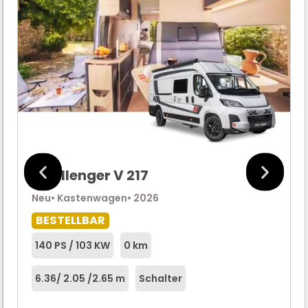
Challenger V 217
Neu
• Kastenwagen
• 2026
BESTELLBAR
140 PS / 103 KW
0 km
6.36
/ 2.05 /
2.65 m
Schalter