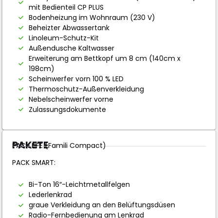
mit Bedienteil CP PLUS
Bodenheizung im Wohnraum (230 V)
Beheizter Abwassertank
Linoleum-Schutz-Kit
Außendusche Kaltwasser
Erweiterung am Bettkopf um 8 cm (140cm x
198cm)
Scheinwerfer vorn 100 % LED
Thermoschutz-Außenverkleidung
Nebelscheinwerfer vorne
Zulassungsdokumente
PAKETE
PACK LIFE (Famili Compact)
PACK SMART:
Bi-Ton 16″-Leichtmetallfelgen
Lederlenkrad
graue Verkleidung an den Belüftungsdüsen
Radio-Fernbedienung am Lenkrad