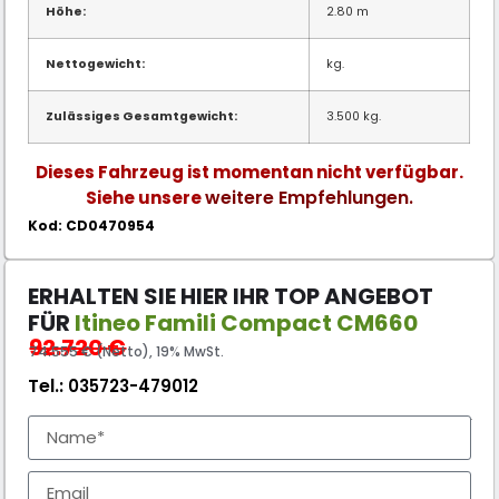
Höhe:
2.80 m
Nettogewicht:
kg.
Zulässiges Gesamtgewicht:
3.500 kg.
Dieses Fahrzeug ist momentan nicht verfügbar.
weitere Empfehlungen.
Siehe unsere
Kod: CD0470954
ERHALTEN SIE HIER IHR TOP ANGEBOT
FÜR
Itineo Famili Compact CM660
92.720
€
74.555 € (Netto), 19% MwSt.
Tel.:
035723-479012