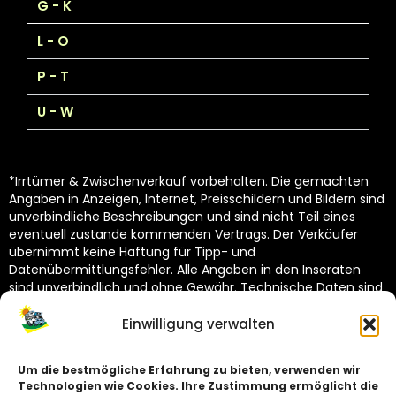
G - K
L - O
P - T
U - W
*Irrtümer & Zwischenverkauf vorbehalten. Die gemachten
Angaben in Anzeigen, Internet, Preisschildern und Bildern sind
unverbindliche Beschreibungen und sind nicht Teil eines
eventuell zustande kommenden Vertrags. Der Verkäufer
übernimmt keine Haftung für Tipp- und
Datenübermittlungsfehler. Alle Angaben in den Inseraten
sind unverbindlich und ohne Gewähr. Technische Daten sind
vom Hersteller übernommen und unterliegen Toleranzen
(siehe Technische Kataloge des Herstellers). Dekoration
Einwilligung verwalten
nicht im Lieferumfang.
Um die bestmögliche Erfahrung zu bieten, verwenden wir
Technologien wie Cookies. Ihre Zustimmung ermöglicht die