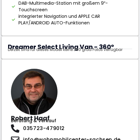
DAB-Multimedia-Station mit großem 9″-
Touchscreen
integrierter Navigation und APPLE CAR
PLAY/ANDROID AUTO-Funktionen
Dreamer Select Living Van - 360°
Derzeit sind für dieses Modell keine 360 grad Fotos verfügbar
Robert Haaf
Beratung & Verkauf
035723-479012
info@wohnmobilcenter-sachsen.de