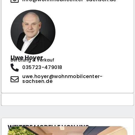
Uwe Hoyer
Beratung & Verkauf
035723-479018
uwe.hoyer@wohnmobilcenter-
sachsen.de
WEITERE MODELLE VON UNS