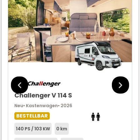
Challenger V 114 S
Neu
• Kastenwagen
• 2026
BESTELLBAR
140 PS / 103 KW
0 km