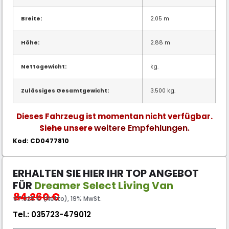
Breite:
2.05 m
Höhe:
2.88 m
Nettogewicht:
kg.
Zulässiges Gesamtgewicht:
3.500 kg.
Dieses Fahrzeug ist momentan nicht verfügbar.
weitere Empfehlungen.
Siehe unsere
Kod: CD0477810
ERHALTEN SIE HIER IHR TOP ANGEBOT
FÜR
Dreamer Select Living Van
84.260
€
67.025 € (Netto), 19% MwSt.
Tel.:
035723-479012