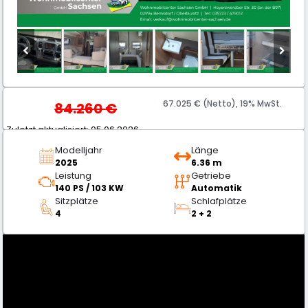
67.025 € (Netto), 19% MwSt.
84.260
€
Zuletzt aktualisiert: 05.06.2026
Modelljahr
Länge
2025
6.36 m
Leistung
Getriebe
140 PS / 103 KW
Automatik
Sitzplätze
Schlafplätze
4
2 + 2