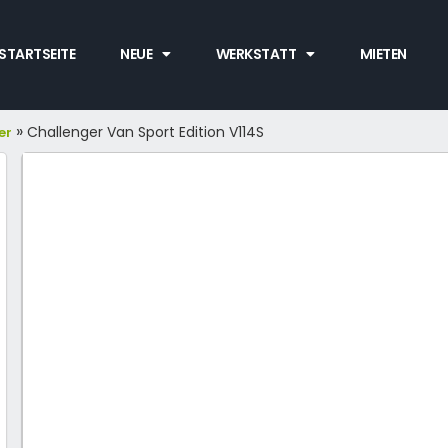
STARTSEITE
NEUE
WERKSTATT
MIETEN
»
Challenger Van Sport Edition V114S
er