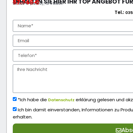
ERHALTEN SIE HIER IHR TOP ANGEBOT FÜ
67.745
€
50.328 € (Netto), 19% MwSt.
Tel.:
035
*Ich habe die
erklärung gelesen und akz
Datenschutz
Ich bin damit einverstanden, Informationen zu Pro
erhalten.
Abs