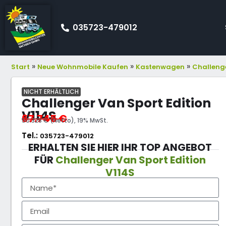
035723-479012
»
»
»
Start
Neue Wohnmobile Kaufen
Kastenwagen
Challeng
NICHT ERHÄLTLICH
Challenger Van Sport Edition
V114S
67.745
€
50.328 € (Netto), 19% MwSt.
Tel.:
035723-479012
ERHALTEN SIE HIER IHR TOP ANGEBOT
FÜR
Challenger Van Sport Edition
V114S