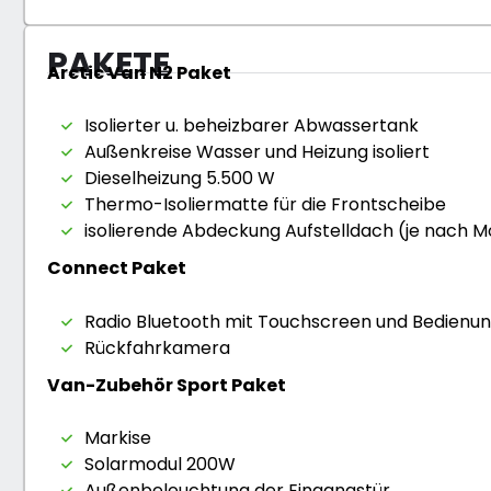
PAKETE
Arctic Van N2 Paket
Isolierter u. beheizbarer Abwassertank
Außenkreise Wasser und Heizung isoliert
Dieselheizung 5.500 W
Thermo-Isoliermatte für die Frontscheibe
isolierende Abdeckung Aufstelldach (je nach M
Connect Paket
Radio Bluetooth mit Touchscreen und Bedienu
Rückfahrkamera
Van-Zubehör Sport Paket
Markise
Solarmodul 200W
Außenbeleuchtung der Eingangstür