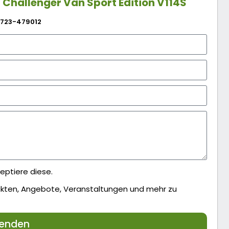
R
Challenger Van Sport Edition V114S
723-479012
eptiere diese.
dukten, Angebote, Veranstaltungen und mehr zu
enden