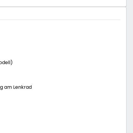
odell)
ng am Lenkrad