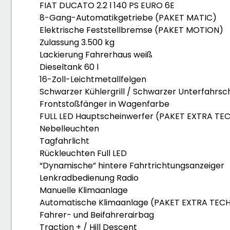
FIAT DUCATO 2.2 l 140 PS EURO 6E
8-Gang-Automatikgetriebe (PAKET MATIC)
Elektrische Feststellbremse (PAKET MOTION)
Zulassung 3.500 kg
Lackierung Fahrerhaus weiß
Dieseltank 60 l
16-Zoll-Leichtmetallfelgen
Schwarzer Kühlergrill / Schwarzer Unterfahrs
Frontstoßfänger in Wagenfarbe
FULL LED Hauptscheinwerfer (PAKET EXTRA TE
Nebelleuchten
Tagfahrlicht
Rückleuchten Full LED
“Dynamische” hintere Fahrtrichtungsanzeiger
Lenkradbedienung Radio
Manuelle Klimaanlage
Automatische Klimaanlage (PAKET EXTRA TEC
Fahrer- und Beifahrerairbag
Traction + / Hill Descent