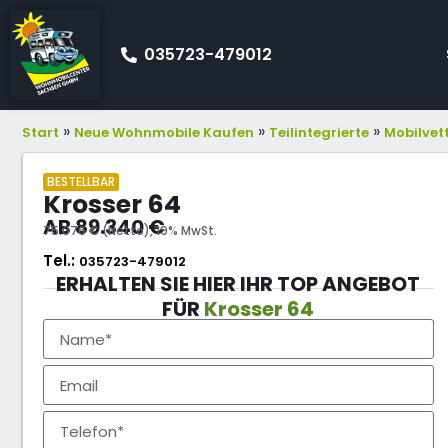
035723-479012
»
»
»
Start
Neue Wohnmobile Kaufen
Teilintegrierte
Mobilvet
BESTELLBAR
Krosser 64
AB
89.340
€
75.076 € (Netto), 19% MwSt.
Tel.:
035723-479012
ERHALTEN SIE HIER IHR TOP ANGEBOT
FÜR
Krosser 64