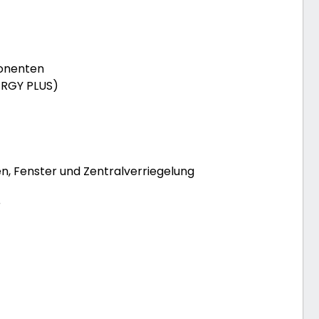
ponenten
NERGY PLUS)
n, Fenster und Zentralverriegelung
r