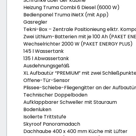
Schränke über der Kabine
Heizung Truma Combi 6 Diesel (6000 W)
Bedienpanel Truma iNetX (mit App)
Gasregler
Tekni-Box – Zentrale Positionieung elktr. Kom
Zwei Lithium-Batterien mit je 100 Ah (PAKET E
Wechselrichter 2000 W (PAKET ENERGY PLUS)
145 l Wassertank
135 l Abwassertank
Ausdehnungsgefäß
XL Aufbautür “PREMIUM” mit zwei Schließpunkte
Offene-Tür-Sensor
Plissee-Schiebe-Fliegengitter an der Aufbautü
Technischer Doppelboden
Aufklappbarer Schweller mit Stauraum
Bodenluken
Isolierte Trittstufe
Skyroof Panoramadach
Dachhaube 400 x 400 mm Küche mit Lüfter