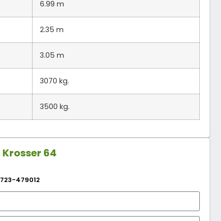
6.99 m
2.35 m
3.05 m
3070 kg.
3500 kg.
R
Krosser 64
723-479012