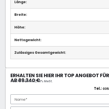
Länge:
Breite:
Höhe:
Nettogewicht:
Zulässiges Gesamtgewicht:
ERHALTEN SIE HIER IHR TOP ANGEBOT FÜ
AB
89.340
€
75.076 € (Netto), 19% MwSt.
Tel.:
035