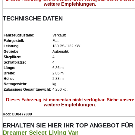
weitere Empfehlungen.
TECHNISCHE DATEN
Fahrzeugzustand:
Verkauft
Fahrgestell:
Fiat
Leistung:
180 PS / 132 KW
Getriebe:
Automatik
Sitzplätze:
4
Schlafplätze:
4
Länge:
6.36 m
Breite:
2.05 m
Höhe:
2.88 m
Nettogewicht:
kg.
Zulässiges Gesamtgewicht:
4.250 kg.
Dieses Fahrzeug ist momentan nicht verfügbar. Siehe unsere
weitere Empfehlungen.
Kod: CD0477809
ERHALTEN SIE HIER IHR TOP ANGEBOT FÜR
Dreamer Select Living Van