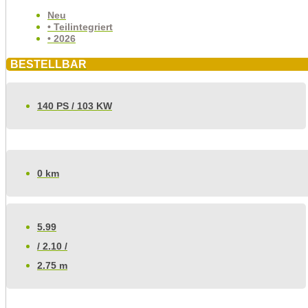
Neu
• Teilintegriert
• 2026
BESTELLBAR
140 PS / 103 KW
0 km
5.99
/ 2.10 /
2.75 m