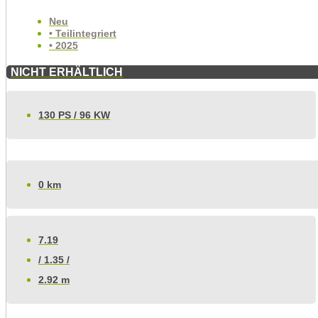
Neu
• Teilintegriert
• 2025
NICHT ERHÄLTLICH
130 PS / 96 KW
0 km
7.19
/ 1.35 /
2.92 m