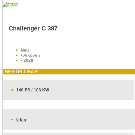
Challenger C 387
Neu
• Alkoven
• 2026
BESTELLBAR
140 PS / 103 KW
0 km