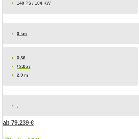
140 PS / 104 KW
0 km
6.36
/ 2.05 /
2.9 m
-
ab
79.239
€