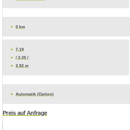
0 km
7.19
/ 2.35 /
2.92 m
Automatik (Option)
Preis auf Anfrage