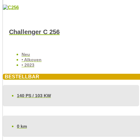
Challenger C 256
Neu
• Alkoven
• 2023
BESTELLBAR
140 PS / 103 KW
0 km