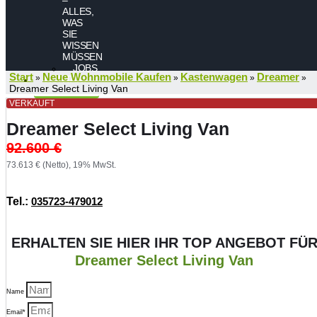
ALLES,
WAS
SIE
WISSEN
MÜSSEN
JOBS
Start
Neue Wohnmobile Kaufen
Kastenwagen
Dreamer
»
»
»
»
KONTAKT
Dreamer Select Living Van
VERKAUFT
Dreamer Select Living Van
92.600
€
73.613 € (Netto), 19% MwSt.
Tel.:
035723-479012
ERHALTEN SIE HIER IHR TOP ANGEBOT FÜ
Dreamer Select Living Van
Name
Email*