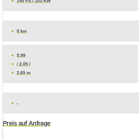
140 PS / 103 KW
0 km
5.99
/ 2.05 /
2.65 m
-
Preis auf Anfrage