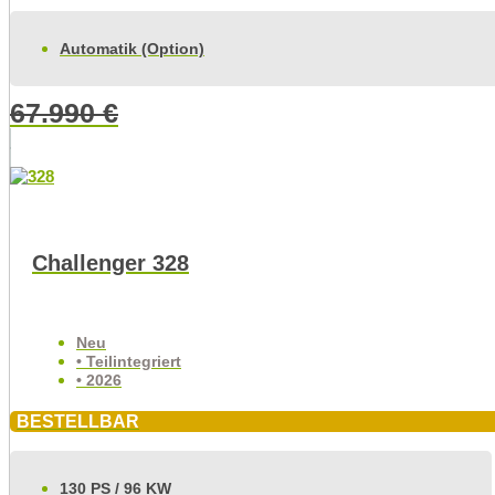
Automatik (Option)
67.990
€
Challenger 328
Neu
• Teilintegriert
• 2026
BESTELLBAR
130 PS / 96 KW