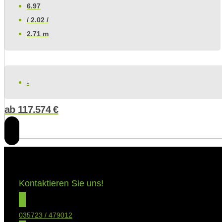
6.97
/ 2.02 /
2.71 m
-
ab
117.574
€
Kontaktieren Sie uns!
035723 / 479012