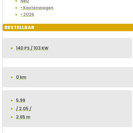
Neu
• Kastenwagen
• 2026
BESTELLBAR
140 PS / 103 KW
0 km
5.99
/ 2.05 /
2.65 m