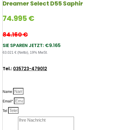
Dreamer Select D55 Saphir
74.995
€
84.160
€
SIE SPAREN JETZT: €9.165
63.021 € (Netto), 19% MwSt.
Tel.:
035723-479012
Name
Email*
Tel