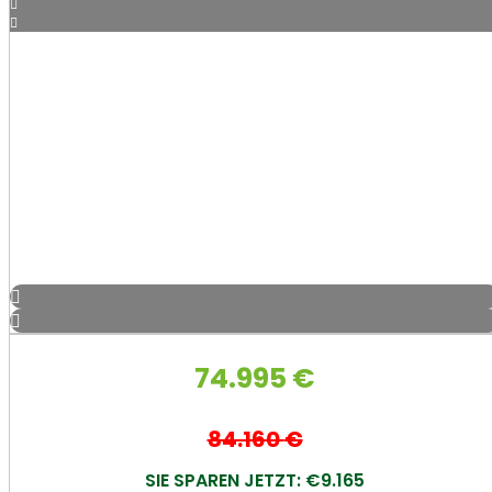
74.995
€
84.160
€
SIE SPAREN JETZT: €9.165