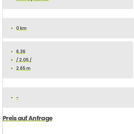
0 km
6.36
/ 2.05 /
2.65 m
-
Preis auf Anfrage