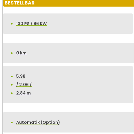
BESTELLBAR
130 PS / 96 KW
0 km
5.98
/ 2.06 /
2.84 m
Automatik (Option)