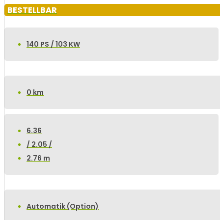
BESTELLBAR
140 PS / 103 KW
0 km
6.36
/ 2.05 /
2.76 m
Automatik (Option)