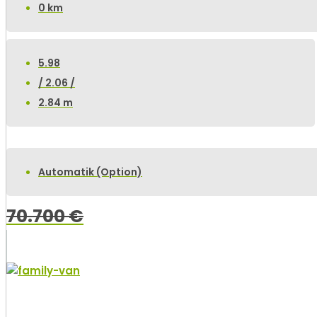
0 km
5.98
/ 2.06 /
2.84 m
Automatik (Option)
70.700
€