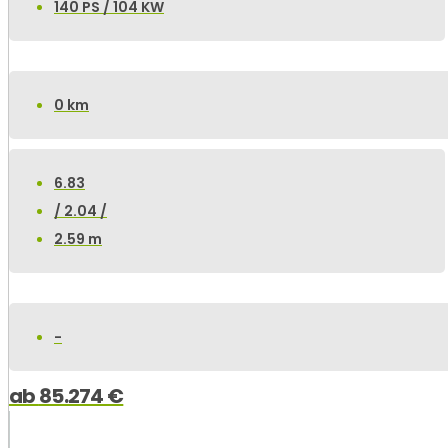
140 PS / 104 KW
0 km
6.83
/ 2.04 /
2.59 m
-
ab
85.274
€