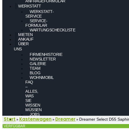
ANFRAGEFORMULAR
WERKSTATT
WERKSTATT-
SERVICE
SERVICE-
FORMULAR
WARTUNGSCHECKLISTE
MIETEN
ANKAUF
ÜBER
UNS
FIRMENHISTORIE
NEWSLETTER
GALERIE
TEAM
BLOG
WOHNMOBIL
FAQ
–
ALLES,
WAS
SIE
WISSEN
MÜSSEN
JOBS
Start
Kastenwagen
Dreamer
KONTAKT
Dreamer Select D55 Saphi
»
»
»
VERFÜGBAR