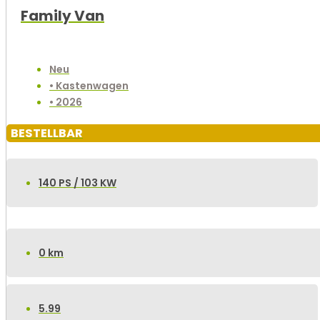
Family Van
Neu
• Kastenwagen
• 2026
BESTELLBAR
140 PS / 103 KW
0 km
5.99