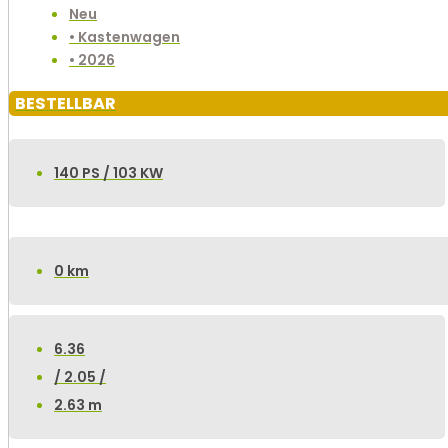
Neu
• Kastenwagen
• 2026
BESTELLBAR
140 PS / 103 KW
0 km
6.36
/ 2.05 /
2.63 m