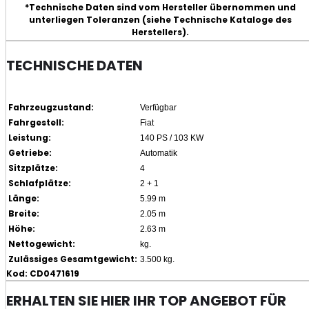
*Technische Daten sind vom Hersteller übernommen und
unterliegen Toleranzen (siehe Technische Kataloge des
Herstellers).
TECHNISCHE DATEN
Fahrzeugzustand:
Verfügbar
Fahrgestell:
Fiat
Leistung:
140 PS / 103 KW
Getriebe:
Automatik
Sitzplätze:
4
Schlafplätze:
2 + 1
Länge:
5.99 m
Breite:
2.05 m
Höhe:
2.63 m
Nettogewicht:
kg.
Zulässiges Gesamtgewicht:
3.500 kg.
Kod: CD0471619
ERHALTEN SIE HIER IHR TOP ANGEBOT FÜR