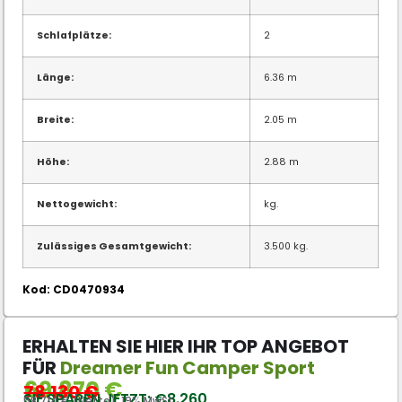
Schlafplätze:
2
Länge:
6.36 m
Breite:
2.05 m
Höhe:
2.88 m
Nettogewicht:
kg.
Zulässiges Gesamtgewicht:
3.500 kg.
Kod: CD0470934
ERHALTEN SIE HIER IHR TOP ANGEBOT
FÜR
Dreamer Fun Camper Sport
69.870
€
78.130
€
SIE SPAREN JETZT: €8.260
58.714 € (Netto), 19% MwSt.