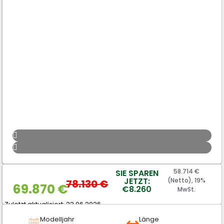
58.714 €
SIE SPAREN
JETZT:
(Netto), 19%
78.130
€
69.870
€
€8.260
MwSt.
Zuletzt aktualisiert: 22.06.2026
Modelljahr
Länge