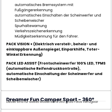
automatisches Bremssystem mit
Fußgängererkennung
automatisches Einschalten der Scheinwerfer und
Scheibenwischer
Spurhaltewarnung
Verkehrszeichenerkennung
Müdigkeitserkennung für den Fahrer.
PACK VISION + (Elektrisch verstell-, beheiz- und
einklappbare Außenspiegel, Einparkhilfe, Toter-
Winkel Erkennung)
PACK LED ASSIST (Frontscheinwerfer 100% LED, TPMS
(automatische Reifendruckkontrolle),
automatische Einschaltung der Scheinwerfer und
Scheibenwischer)
Dreamer Fun Camper Sport - 360°
Derzeit sind für dieses Modell keine 360 grad Fotos verfügbar