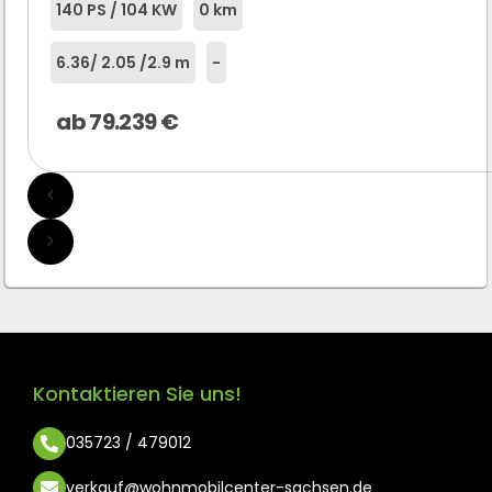
140 PS / 104 KW
0 km
6.36
/ 2.05 /
2.9 m
-
ab
79.239
€
Kontaktieren Sie uns!
035723 / 479012
verkauf@wohnmobilcenter-sachsen.de