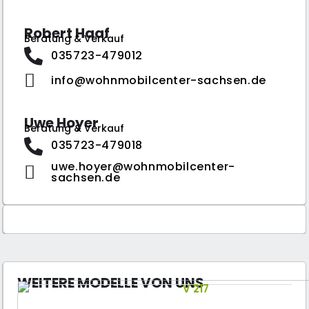
Robert Haaf
Beratung & Verkauf
035723-479012
info@wohnmobilcenter-sachsen.de
Uwe Hoyer
Beratung & Verkauf
035723-479018
uwe.hoyer@wohnmobilcenter-
sachsen.de
WEITERE MODELLE VON UNS