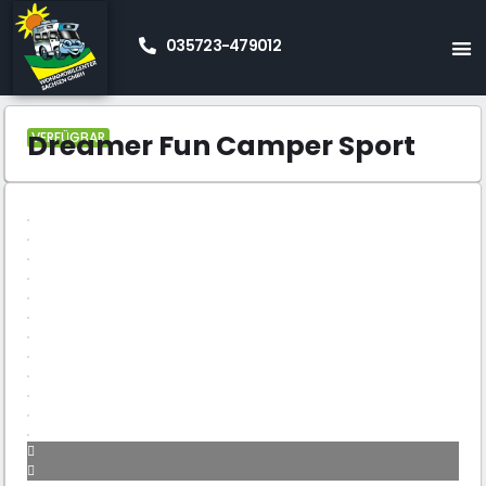
035723-479012
Start
Kastenwagen
Dreamer
Dreamer Fun Camper
»
»
»
Sport
Dreamer Fun Camper Sport
VERFÜGBAR