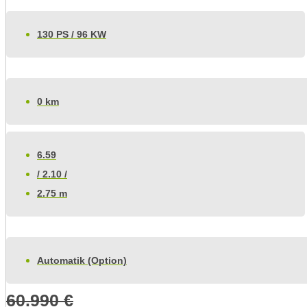
130 PS / 96 KW
0 km
6.59
/ 2.10 /
2.75 m
Automatik (Option)
60.990
€