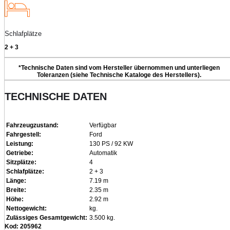
Schlafplätze
2 + 3
*Technische Daten sind vom Hersteller übernommen und unterliegen
Toleranzen (siehe Technische Kataloge des Herstellers).
TECHNISCHE DATEN
Fahrzeugzustand:
Verfügbar
Fahrgestell:
Ford
Leistung:
130 PS / 92 KW
Getriebe:
Automatik
Sitzplätze:
4
Schlafplätze:
2 + 3
Länge:
7.19 m
Breite:
2.35 m
Höhe:
2.92 m
Nettogewicht:
kg.
Zulässiges Gesamtgewicht:
3.500 kg.
Kod: 205962