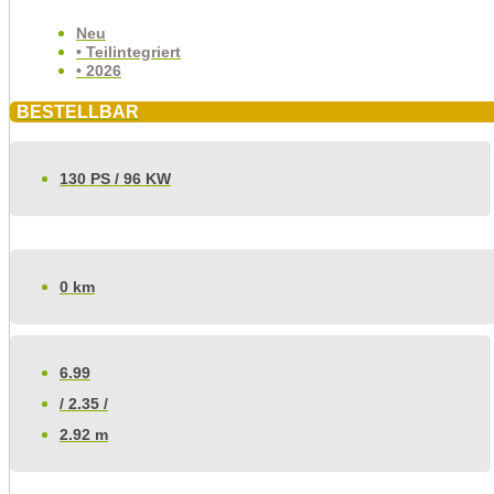
Neu
• Teilintegriert
• 2026
BESTELLBAR
130 PS / 96 KW
0 km
6.99
/ 2.35 /
2.92 m