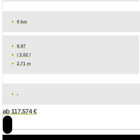
0 km
6.97
/ 2.02 /
2.71 m
-
ab
117.574
€