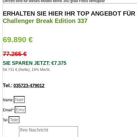
Derzeit sind für dieses Modell keine 360 grad Fotos verfügbar
ERHALTEN SIE HIER IHR TOP ANGEBOT FÜR
Challenger Break Edition 337
69.890
€
77.265
€
SIE SPAREN JETZT: €7.375
58.731 € (Netto), 19% MwSt.
Tel.:
035723-479012
Name
Email*
Tel