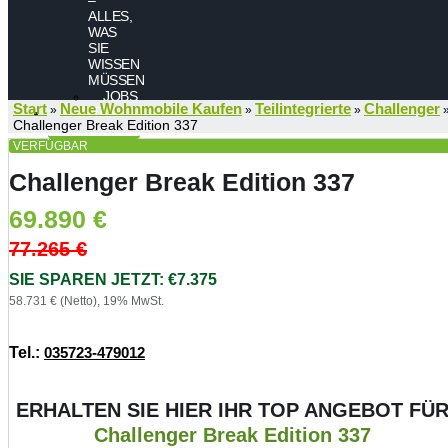
ALLES,
WAS
SIE
WISSEN
MÜSSEN
JOBS
Start
Neue Wohnmobile Kaufen
Teilintegrierte
Challenger
»
»
»
KONTAKT
Challenger Break Edition 337
VERFÜGBAR
Challenger Break Edition 337
69.890
€
77.265
€
SIE SPAREN JETZT: €7.375
58.731 € (Netto), 19% MwSt.
Tel.:
035723-479012
ERHALTEN SIE HIER IHR TOP ANGEBOT FÜ
Challenger Break Edition 337