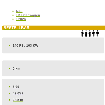
Neu
• Kastenwagen
• 2026
BESTELLBAR
140 PS / 103 KW
0 km
5.99
/ 2.05 /
2.65 m