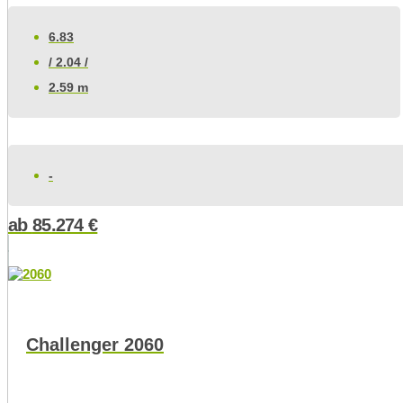
6.83
/ 2.04 /
2.59 m
-
ab
85.274
€
Challenger 2060