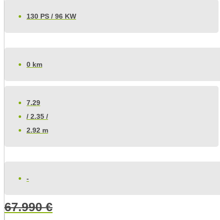
130 PS / 96 KW
0 km
7.29
/ 2.35 /
2.92 m
-
67.990
€