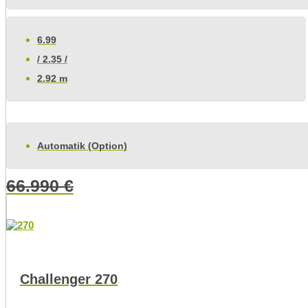
6.99
/ 2.35 /
2.92 m
Automatik (Option)
66.990
€
Challenger 270