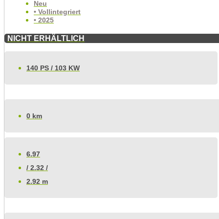
Neu
• Vollintegriert
• 2025
NICHT ERHÄLTLICH
140 PS / 103 KW
0 km
6.97
/ 2.32 /
2.92 m