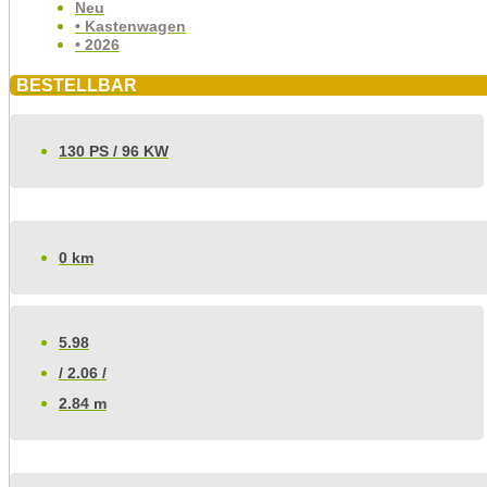
Neu
• Kastenwagen
• 2026
BESTELLBAR
130 PS / 96 KW
0 km
5.98
/ 2.06 /
2.84 m