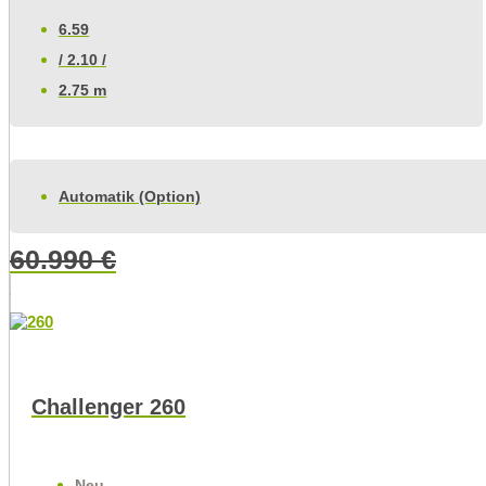
6.59
/ 2.10 /
2.75 m
Automatik (Option)
60.990
€
Challenger 260
Neu