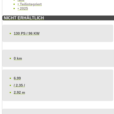
• Teilintegriert
• 2025
NICHT ERHÄLTLICH
130 PS / 96 KW
0 km
6.99
/ 2.35 /
2.92 m