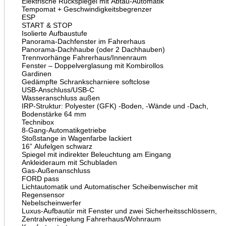
Elektrische Rückspiegel mit Abtau-Automatik
Tempomat + Geschwindigkeitsbegrenzer
ESP
START & STOP
Isolierte Aufbaustufe
Panorama-Dachfenster im Fahrerhaus
Panorama-Dachhaube (oder 2 Dachhauben)
Trennvorhänge Fahrerhaus/Innenraum
Fenster – Doppelverglasung mit Kombirollos
Gardinen
Gedämpfte Schrankscharniere softclose
USB-Anschluss/USB-C
Wasseranschluss außen
IRP-Struktur: Polyester (GFK) -Boden, -Wände und -Dach,
Bodenstärke 64 mm
Technibox
8-Gang-Automatikgetriebe
Stoßstange in Wagenfarbe lackiert
16” Alufelgen schwarz
Spiegel mit indirekter Beleuchtung am Eingang
Ankleideraum mit Schubladen
Gas-Außenanschluss
FORD pass
Lichtautomatik und Automatischer Scheibenwischer mit
Regensensor
Nebelscheinwerfer
Luxus-Aufbautür mit Fenster und zwei Sicherheitsschlössern,
Zentralverriegelung Fahrerhaus/Wohnraum