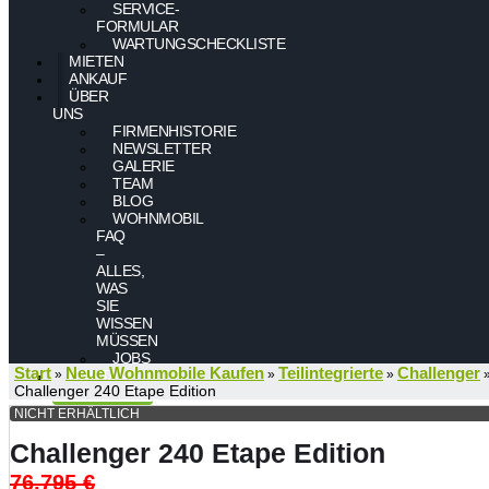
SERVICE-
FORMULAR
WARTUNGSCHECKLISTE
MIETEN
ANKAUF
ÜBER
UNS
FIRMENHISTORIE
NEWSLETTER
GALERIE
TEAM
BLOG
WOHNMOBIL
FAQ
–
ALLES,
WAS
SIE
WISSEN
MÜSSEN
JOBS
Start
Neue Wohnmobile Kaufen
Teilintegrierte
Challenger
»
»
»
KONTAKT
Challenger 240 Etape Edition
NICHT ERHÄLTLICH
Challenger 240 Etape Edition
76.795
€