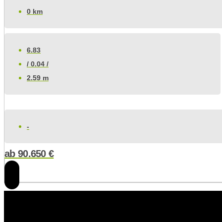
0 km
6.83
/ 0.04 /
2.59 m
-
ab
90.650
€