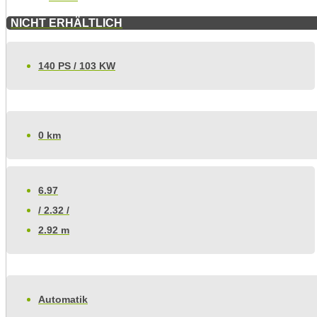
NICHT ERHÄLTLICH
140 PS / 103 KW
0 km
6.97
/ 2.32 /
2.92 m
Automatik