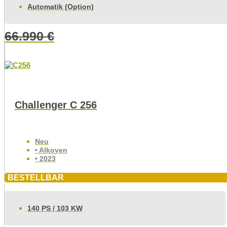
Automatik (Option)
66.990
€
Challenger C 256
Neu
• Alkoven
• 2023
BESTELLBAR
140 PS / 103 KW