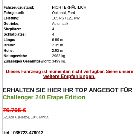
Fahrzeugzustand:
NICHT ERHÄLTLICH
Fahrgestell:
Optional, Ford
Leistung:
165 PS / 121 KW
Getriebe:
Automatik
Sitzplätze:
4
Schlafplätze:
4
Länge:
6.99 m
Breite:
2.35 m
Höhe:
2.92 m
Nettogewicht:
2983 kg.
Zulässiges Gesamtgewicht:
3499 kg.
Dieses Fahrzeug ist momentan nicht verfügbar. Siehe unsere
weitere Empfehlungen.
ERHALTEN SIE HIER IHR TOP ANGEBOT FÜR
Challenger 240 Etape Edition
76.795
€
62,828 € (Netto), 19% MwSt.
Tel.:
035723-479012