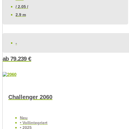
/ 2.05 /
2.9 m
-
ab
79.239
€
Challenger 2060
Neu
• Vollintegriert
• 2025