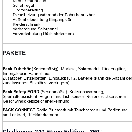
Komfortmatratzen
Schuhregal
TV-Vorbereitung
Dieselheizung während der Fahrt benutzbar
Außenbeleuchtung Eingangstür
Kleiderschrank
Vorbereitung Solarpanel
Vorverkabelung Rückfahrkamera
PAKETE
Pack Zubehör
(Serienmäßig): Markise, Solarmodul, Fliegengitter,
Innenjalousie Fahrerhaus,
Zusatzbett Einzelbetten, Einbaukit für 2. Batterie (kann die Anzahl de
zugelassenen Sitzplätze verringern)
Pack Safety FORD
(Serienmäßig): Kollisionswarnung,
Spurhalteassistent, Regen- und Lichtsensor, Reifendrucksensoren,
Geschwindigkeitszeichenerkennung
PACK CONNECT
Radio Bluetooth mit Touchscreen und Bedienung
am Lenkrad, Rückfahrkamera
Challenger 240 Etape Edition - 360°