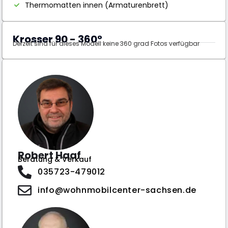
Thermomatten innen (Armaturenbrett)
Krosser 90 - 360°
Derzeit sind für dieses Modell keine 360 grad Fotos verfügbar
Robert Haaf
Beratung & Verkauf
035723-479012
info@wohnmobilcenter-sachsen.de