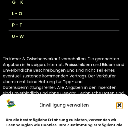
G - K
L - O
P - T
U - W
*Irrtümer & Zwischenverkauf vorbehalten. Die gemachten
Angaben in Anzeigen, Internet, Preisschildern und Bildern sind
unverbindliche Beschreibungen und sind nicht Teil eines
eventuell zustande kommenden Vertrags. Der Verkäufer
übernimmt keine Haftung für Tipp- und
Datenübermittlungsfehler. Alle Angaben in den Inseraten
sind unverbindlich und ohne Gewähr. Technische Daten sind
vom Hersteller übernommen und unterliegen Toleranzen
(siehe Technische Kataloge des Herstellers). Dekoration
Einwilligung verwalten
nicht im Lieferumfang.
Um die bestmögliche Erfahrung zu bieten, verwenden wir
Technologien wie Cookies. Ihre Zustimmung ermöglicht die