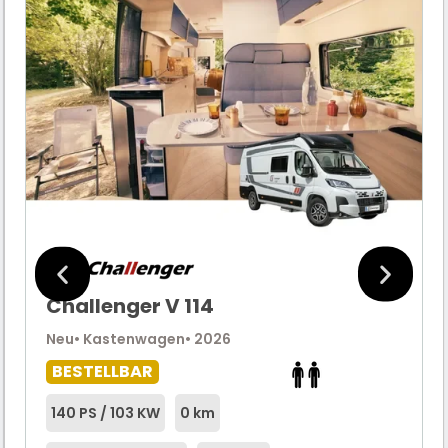
Challenger V 114
Neu
• Kastenwagen
• 2026
BESTELLBAR
140 PS / 103 KW
0 km