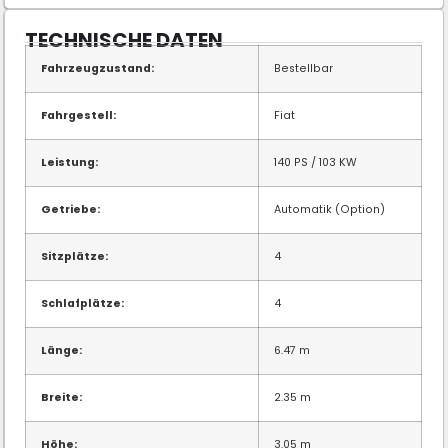
TECHNISCHE DATEN
Fahrzeugzustand:
Bestellbar
Fahrgestell:
Fiat
Leistung:
140 PS / 103 KW
Getriebe:
Automatik (Option)
Sitzplätze:
4
Schlafplätze:
4
Länge:
6.47 m
Breite:
2.35 m
Höhe:
3.05 m