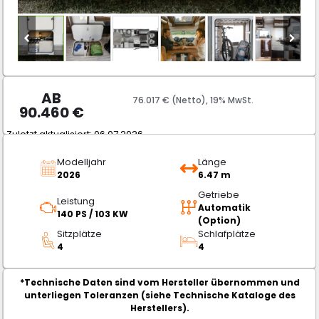
AB
76.017 € (Netto), 19% MwSt.
90.460
€
Zuletzt aktualisiert: 06.07.2026
Modelljahr
Länge
2026
6.47 m
Getriebe
Leistung
Automatik
140 PS / 103 KW
(Option)
Sitzplätze
Schlafplätze
4
4
*Technische Daten sind vom Hersteller übernommen und
unterliegen Toleranzen (siehe Technische Kataloge des
Herstellers).