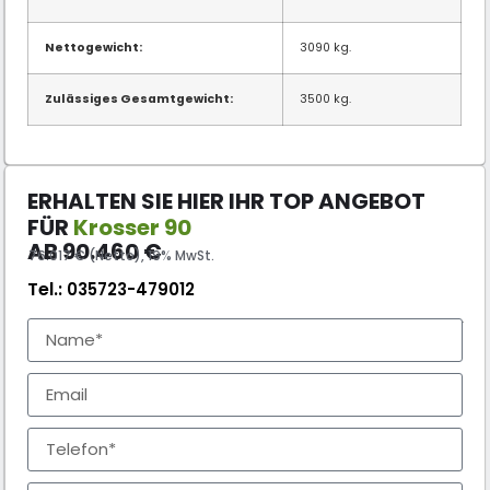
Nettogewicht:
3090 kg.
Zulässiges Gesamtgewicht:
3500 kg.
ERHALTEN SIE HIER IHR TOP ANGEBOT
FÜR
Krosser 90
AB
90.460
€
76.017 € (Netto), 19% MwSt.
Tel.:
035723-479012