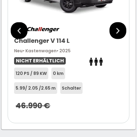
Challenger V 114 L
Neu
• Kastenwagen
• 2025
NICHT ERHÄLTLICH
120 PS / 89 KW
0 km
5.99
/ 2.05 /
2.65 m
Schalter
46.990
€