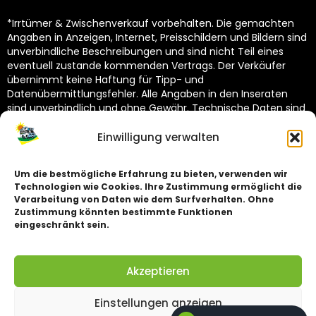
*Irrtümer & Zwischenverkauf vorbehalten. Die gemachten
Angaben in Anzeigen, Internet, Preisschildern und Bildern sind
unverbindliche Beschreibungen und sind nicht Teil eines
eventuell zustande kommenden Vertrags. Der Verkäufer
übernimmt keine Haftung für Tipp- und
Datenübermittlungsfehler. Alle Angaben in den Inseraten
sind unverbindlich und ohne Gewähr. Technische Daten sind
vom Hersteller übernommen und unterliegen Toleranzen
(siehe Technische Kataloge des Herstellers). Dekoration
Einwilligung verwalten
nicht im Lieferumfang.
Um die bestmögliche Erfahrung zu bieten, verwenden wir
Technologien wie Cookies. Ihre Zustimmung ermöglicht die
Impressum
Verarbeitung von Daten wie dem Surfverhalten. Ohne
Zustimmung könnten bestimmte Funktionen
Datenschutz
eingeschränkt sein.
Akzeptieren
©
2026
Wohnmobilcenter Sachsen GmbH. Alle Rechte vorbehalten.
Einstellungen anzeigen