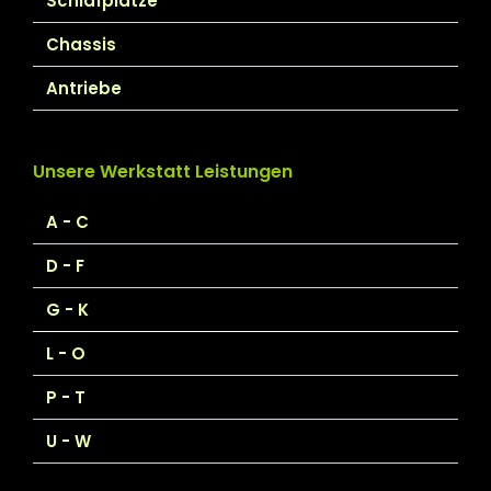
Schlafplätze
Chassis
Antriebe
Unsere Werkstatt Leistungen
A - C
D - F
G - K
L - O
P - T
U - W