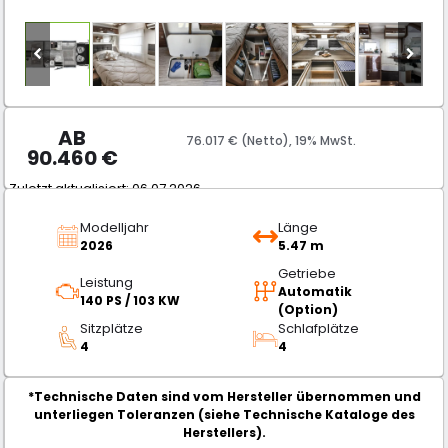
AB
76.017 € (Netto), 19% MwSt.
90.460
€
Zuletzt aktualisiert: 06.07.2026
Modelljahr
Länge
2026
5.47 m
Getriebe
Leistung
Automatik
140 PS / 103 KW
(Option)
Sitzplätze
Schlafplätze
4
4
*Technische Daten sind vom Hersteller übernommen und
unterliegen Toleranzen (siehe Technische Kataloge des
Herstellers).