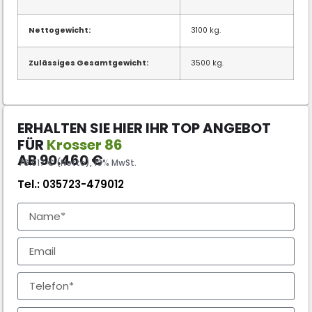
Nettogewicht:
3100 kg.
Zulässiges Gesamtgewicht:
3500 kg.
ERHALTEN SIE HIER IHR TOP ANGEBOT
FÜR
Krosser 86
AB
90.460
€
76.017 € (Netto), 19% MwSt.
Tel.:
035723-479012