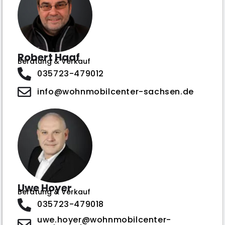
Robert Haaf
Beratung & Verkauf
035723-479012
info@wohnmobilcenter-sachsen.de
Uwe Hoyer
Beratung & Verkauf
035723-479018
uwe.hoyer@wohnmobilcenter-