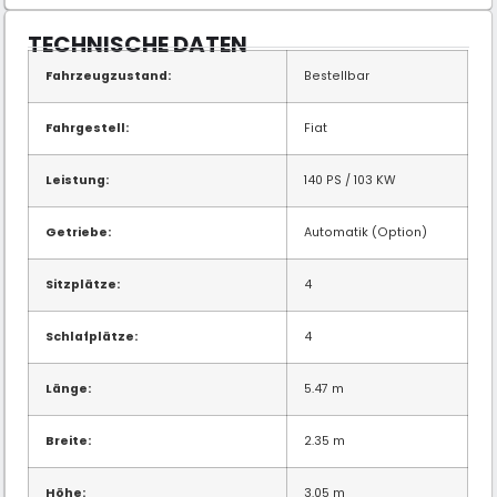
TECHNISCHE DATEN
Fahrzeugzustand:
Bestellbar
Fahrgestell:
Fiat
Leistung:
140 PS / 103 KW
Getriebe:
Automatik (Option)
Sitzplätze:
4
Schlafplätze:
4
Länge:
5.47 m
Breite:
2.35 m
Höhe:
3.05 m