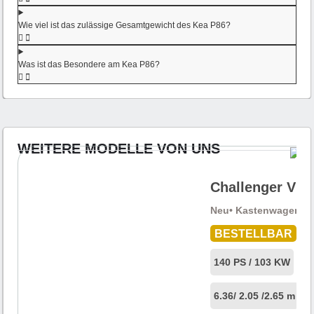
Wie viel ist das zulässige Gesamtgewicht des Kea P86?
Was ist das Besondere am Kea P86?
WEITERE MODELLE VON UNS
Challenger V 2
Neu
• Kastenwagen
• 
BESTELLBAR
140 PS / 103 KW
0
6.36
/ 2.05 /
2.65 m