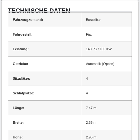
TECHNISCHE DATEN
Fahrzeugzustand:
Bestellbar
Fahrgestell:
Fiat
Leistung:
140 PS / 103 KW
Getriebe:
Automatik (Option)
Sitzplätze:
4
Schlafplätze:
4
Länge:
7.47 m
Breite:
2.35 m
Höhe:
2.95 m