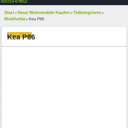
035723-479012
Start
Neue Wohnmobile Kaufen
Teilintegrierte
»
»
»
Mobilvetta
Kea P86
»
Kea P86
BESTELLBAR