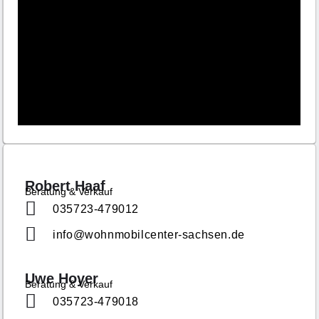
Robert Haaf
Beratung & Verkauf
035723-479012
info@wohnmobilcenter-sachsen.de
Uwe Hoyer
Beratung & Verkauf
035723-479018