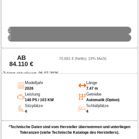
AB
70.681 € (Netto), 19% MwSt.
84.110
€
Zuletzt aktualisiert: 06.07.2026
Modelljahr
Länge
2026
7.47 m
Leistung
Getriebe
140 PS / 103 KW
Automatik (Option)
Sitzplätze
Schlafplätze
4
4
*Technische Daten sind vom Hersteller übernommen und unterliegen
Toleranzen (siehe Technische Kataloge des Herstellers).