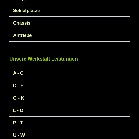
Schlafplätze
Chassis
Antriebe
Unsere Werkstatt Leistungen
A - C
D - F
G - K
L - O
P - T
U - W