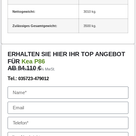
Nettogewicht:
3010 kg.
Zulässiges Gesamtgewicht:
3500 kg.
ERHALTEN SIE HIER IHR TOP ANGEBOT
FÜR
Kea P86
AB
84.110
€
70.681 € (Netto), 19% MwSt.
Tel.:
035723-479012